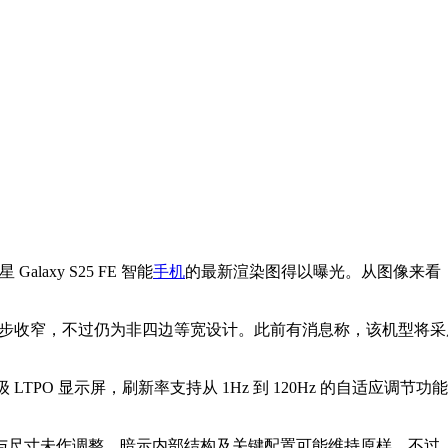
alaxy S25 FE 智能
手机
的最新渲染图得以曝光。从图像来看，这款
进一步收窄，不过仍为非四边等宽设计。此前有消息称，该机型将采用 Arm
舰级 LTPO 显示屏，刷新率支持从 1Hz 到 120Hz 的自适应调节功
与尺寸未作调整，暗示内部结构及关键配置可能维持原样。不过