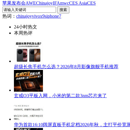
苹果发布会
AWE
Chinajoy
IFA
mwc
CES Asia
CES
热词：
chinajoy
vivox9s
iphone7
24小时热文
本周热评
超级长焦手机怎么选？2026年8月影像旗舰手机推荐
玄戒O3平板入网，小米的第二款3nm芯片来了
华为首款16:10阔屏直板手机定档2026年秋，主打平价宽