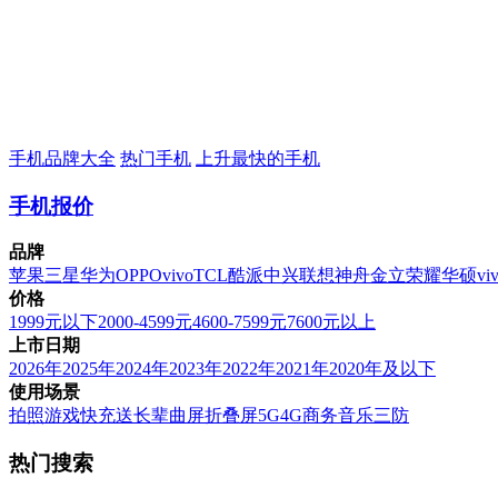
手机品牌大全
热门手机
上升最快的手机
手机报价
品牌
苹果
三星
华为
OPPO
vivo
TCL
酷派
中兴
联想
神舟
金立
荣耀
华硕
vi
价格
1999元以下
2000-4599元
4600-7599元
7600元以上
上市日期
2026年
2025年
2024年
2023年
2022年
2021年
2020年及以下
使用场景
拍照
游戏
快充
送长辈
曲屏
折叠屏
5G
4G
商务
音乐
三防
热门搜索