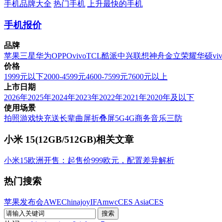
手机品牌大全
热门手机
上升最快的手机
手机报价
品牌
苹果
三星
华为
OPPO
vivo
TCL
酷派
中兴
联想
神舟
金立
荣耀
华硕
vi
价格
1999元以下
2000-4599元
4600-7599元
7600元以上
上市日期
2026年
2025年
2024年
2023年
2022年
2021年
2020年及以下
使用场景
拍照
游戏
快充
送长辈
曲屏
折叠屏
5G
4G
商务
音乐
三防
小米 15(12GB/512GB)相关文章
小米15欧洲开售：起售价999欧元，配置差异解析
热门搜索
苹果发布会
AWE
Chinajoy
IFA
mwc
CES Asia
CES