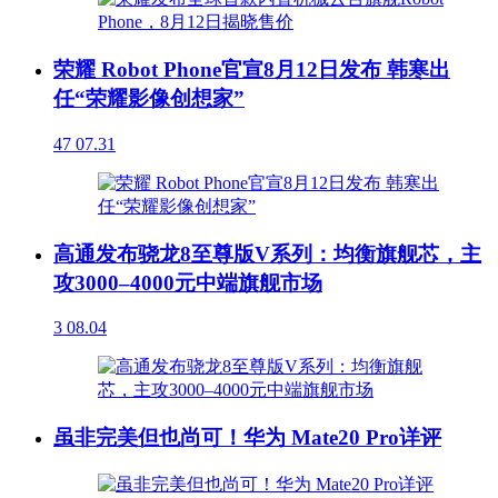
荣耀 Robot Phone官宣8月12日发布 韩寒出
任“荣耀影像创想家”
47
07.31
高通发布骁龙8至尊版V系列：均衡旗舰芯，主
攻3000–4000元中端旗舰市场
3
08.04
虽非完美但也尚可！华为 Mate20 Pro详评