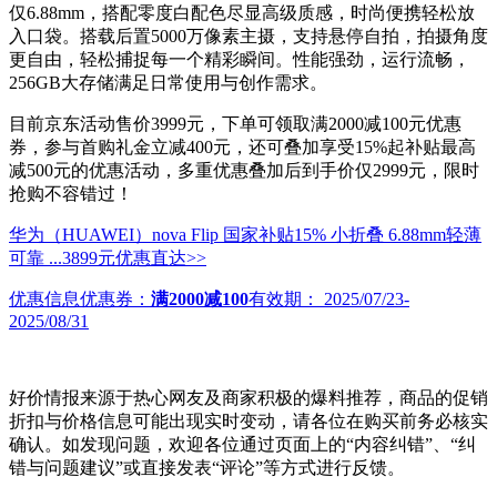
仅6.88mm，搭配零度白配色尽显高级质感，时尚便携轻松放
入口袋。搭载后置5000万像素主摄，支持悬停自拍，拍摄角度
更自由，轻松捕捉每一个精彩瞬间。性能强劲，运行流畅，
256GB大存储满足日常使用与创作需求。
目前京东活动售价3999元，下单可领取满2000减100元优惠
券，参与首购礼金立减400元，还可叠加享受15%起补贴最高
减500元的优惠活动，多重优惠叠加后到手价仅2999元，限时
抢购不容错过！
华为（HUAWEI）nova Flip 国家补贴15% 小折叠 6.88mm轻薄
可靠 ...
3899元
优惠直达>>
优惠信息
优惠券：
满2000减100
有效期：
2025/07/23-
2025/08/31
好价情报来源于热心网友及商家积极的爆料推荐，商品的促销
折扣与价格信息可能出现实时变动，请各位在购买前务必核实
确认。如发现问题，欢迎各位通过页面上的“内容纠错”、“纠
错与问题建议”或直接发表“评论”等方式进行反馈。