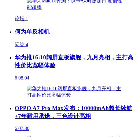
论坛
1
何为单反相机
问答
4
华为推16:10阔屏直板旗舰，九月亮相，主打高
性价比宽幅体验
6
08.04
OPPO A7 Pro Max发布：10000mAh超长续航
+7年耐用承诺，三色设计亮相
6
07.30