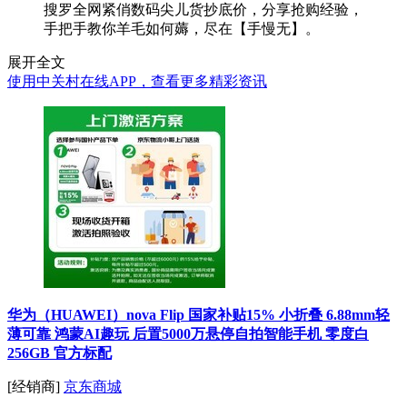
搜罗全网紧俏数码尖儿货抄底价，分享抢购经验，
手把手教你羊毛如何薅，尽在【手慢无】。
展开全文
使用中关村在线APP，查看更多精彩资讯
华为（HUAWEI）nova Flip 国家补贴15% 小折叠 6.88mm轻
薄可靠 鸿蒙AI趣玩 后置5000万悬停自拍智能手机 零度白
256GB 官方标配
[经销商]
京东商城