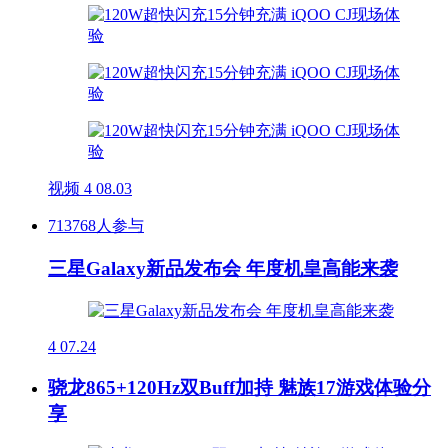
视频
4
08.03
713768人参与
三星Galaxy新品发布会 年度机皇高能来袭
4
07.24
骁龙865+120Hz双Buff加持 魅族17游戏体验分
享