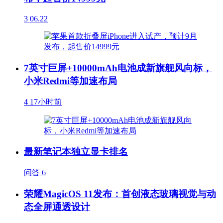
3
06.22
7英寸巨屏+10000mAh电池成新旗舰风向标，
小米Redmi等加速布局
4
17小时前
最新笔记本独立显卡排名
问答
6
荣耀MagicOS 11发布：首创液态玻璃视觉与动
态全屏通透设计