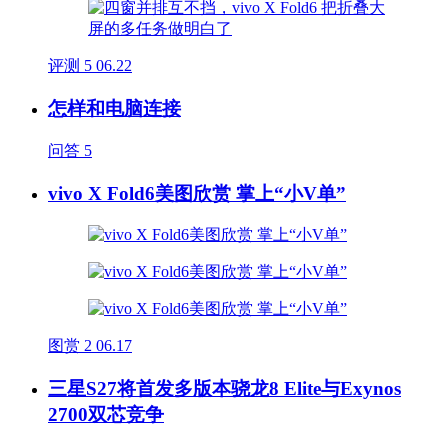
评测
5
06.22
怎样和电脑连接
问答
5
vivo X Fold6美图欣赏 掌上“小V单”
图赏
2
06.17
三星S27将首发多版本骁龙8 Elite与Exynos
2700双芯竞争