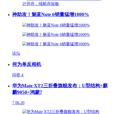
神助攻！魅蓝Note 6销量猛增1000%
论坛
何为单反相机
问答
4
华为Mate XT2三折叠旗舰发布：U型结构+麒
麟9050+鸿蒙7
7
06.20