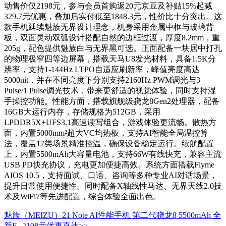
动售价仅2198元，参与会员首购返20元京豆及补贴15%起减
329.7元优惠，叠加后实付低至1848.3元，性价比十分突出。这
款手机延续魅族无界设计理念，机身采用金属中框与玻璃背
板，双面灵动双弧设计搭配自然的边框过渡，厚度8.2mm，重
205g，配色提供魅族白与无界黑可选。正面配备一块居中打孔
的物理极窄四等边屏幕，搭载天马U8发光材料，具备1.5K分
辨率，支持1-144Hz LTPO自适应刷新率，峰值亮度高达
5000nit，并在不同亮度下分别支持2160Hz PWM调光与3
Pulse/1 Pulse调光技术，带来更舒适的视觉体验，同时支持湿
手操控功能。性能方面，搭载旗舰级骁龙8Gen2处理器，配备
16GB大运行内存，存储规格为512GB，采用
LPDDR5X+UFS3.1高速读写组合，游戏体验更流畅。散热方
面，内置5000mm²超大VC均热板，支持AI智能全局温控算
法，覆盖17类场景精准控温，确保设备稳定运行。续航配置
上，内置5500mAh大容量电池，支持66W有线快充，兼容主流
USB PD快充协议，充电更加便捷高效。系统方面搭载Flyme
AIOS 10.5，支持面试、口语、咨询等多种专业AI对话场景，
提升日常使用便捷性。同时配备X轴线性马达、无界天线2.0技
术及WiFi7等先进配置，综合体验全面出色。
魅族（MEIZU）21 Note AI性能手机 第二代骁龙8 5500mAh 全
新F...
2198元
优惠直达>>