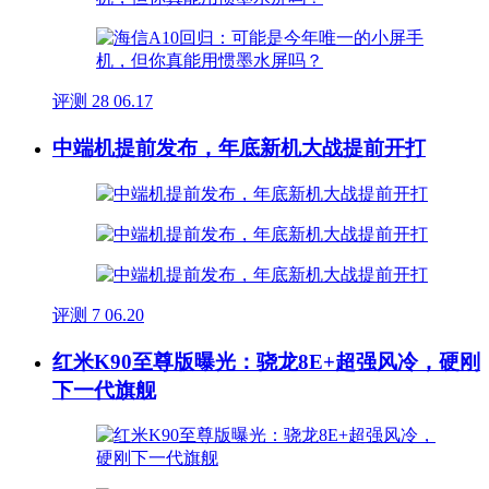
评测
28
06.17
中端机提前发布，年底新机大战提前开打
评测
7
06.20
红米K90至尊版曝光：骁龙8E+超强风冷，硬刚
下一代旗舰