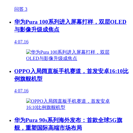
问答
3
华为Pura 100系列进入屏幕打样，双层OLED
与影像升级成焦点
4
07.16
OPPO入局阔直板手机赛道，首发安卓16:10比
例旗舰机型
4
07.16
华为Pura 90s系列海外发布：首款全球5G旗
舰，重塑国际高端市场布局