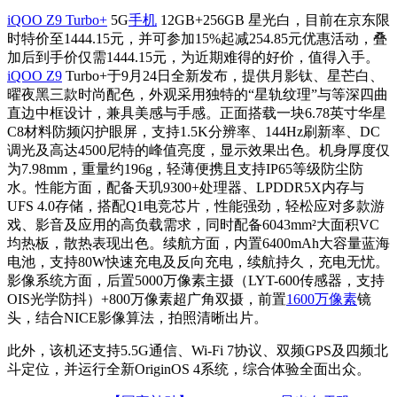
iQOO Z9 Turbo+
5G
手机
12GB+256GB 星光白，目前在京东限
时特价至1444.15元，并可参加15%起减254.85元优惠活动，叠
加后到手价仅需1444.15元，为近期难得的好价，值得入手。
iQOO Z9
Turbo+于9月24日全新发布，提供月影钛、星芒白、
曜夜黑三款时尚配色，外观采用独特的“星轨纹理”与等深四曲
直边中框设计，兼具美感与手感。正面搭载一块6.78英寸华星
C8材料防频闪护眼屏，支持1.5K分辨率、144Hz刷新率、DC
调光及高达4500尼特的峰值亮度，显示效果出色。机身厚度仅
为7.98mm，重量约196g，轻薄便携且支持IP65等级防尘防
水。性能方面，配备天玑9300+处理器、LPDDR5X内存与
UFS 4.0存储，搭配Q1电竞芯片，性能强劲，轻松应对多款游
戏、影音及应用的高负载需求，同时配备6043mm²大面积VC
均热板，散热表现出色。续航方面，内置6400mAh大容量蓝海
电池，支持80W快速充电及反向充电，续航持久，充电无忧。
影像系统方面，后置5000万像素主摄（LYT-600传感器，支持
OIS光学防抖）+800万像素超广角双摄，前置
1600万像素
镜
头，结合NICE影像算法，拍照清晰出片。
此外，该机还支持5.5G通信、Wi-Fi 7协议、双频GPS及四频北
斗定位，并运行全新OriginOS 4系统，综合体验全面出众。