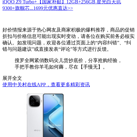
iQOO Z9 Turbo+【国家补贴】12GB+256GB 星光白天玑
9300+旗舰芯...
1699元
优惠直达>>
好价情报来源于热心网友及商家积极的爆料推荐，商品的促销
折扣与价格信息可能出现实时变动，请各位在购买前务必核实
确认。如发现问题，欢迎各位通过页面上的“内容纠错”、“纠
错与问题建议”或直接发表“评论”等方式进行反馈。
搜罗全网紧俏数码尖儿货抄底价，分享抢购经验，
手把手教你羊毛如何薅，尽在【手慢无】。
展开全文
使用中关村在线APP，查看更多精彩资讯