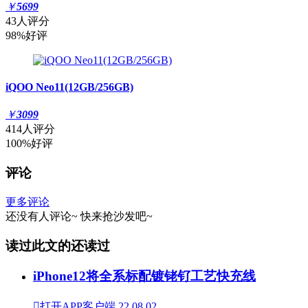
￥
5699
43人评分
98%好评
iQOO Neo11(12GB/256GB)
￥
3099
414人评分
100%好评
评论
更多评论
还没有人评论~
快来
抢沙发
吧~
读过此文的还读过
iPhone12将全系标配镀铑钌工艺快充线

打开APP客户端
22
08.02