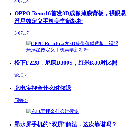
4
07.14
OPPO Reno16首发3D成像薄膜背板，裸眼悬
浮星效定义手机美学新标杆
3
07.17
松下FZ28，尼康D300S，红米K80对比照
论坛
4
充电宝押金什么时候退
问答
5
墨水屏手机的“双屏”解法，这次靠谱吗？