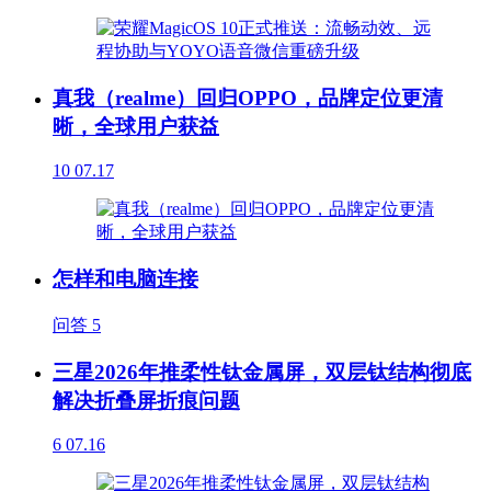
真我（realme）回归OPPO，品牌定位更清
晰，全球用户获益
10
07.17
怎样和电脑连接
问答
5
三星2026年推柔性钛金属屏，双层钛结构彻底
解决折叠屏折痕问题
6
07.16