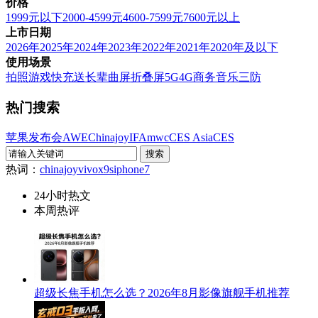
价格
1999元以下
2000-4599元
4600-7599元
7600元以上
上市日期
2026年
2025年
2024年
2023年
2022年
2021年
2020年及以下
使用场景
拍照
游戏
快充
送长辈
曲屏
折叠屏
5G
4G
商务
音乐
三防
热门搜索
苹果发布会
AWE
Chinajoy
IFA
mwc
CES Asia
CES
热词：
chinajoy
vivox9s
iphone7
24小时热文
本周热评
超级长焦手机怎么选？2026年8月影像旗舰手机推荐