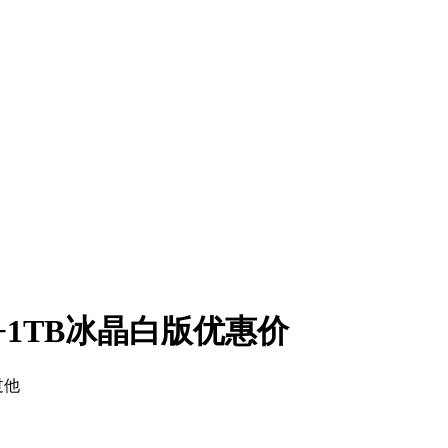
B+1TB冰晶白版优惠价
过他