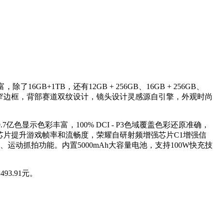
+1TB，还有12GB + 256GB、16GB + 256GB、
mm超窄边框，背部赛道双纹设计，镜头设计灵感源自引擎，外观时尚
.7亿色显示色彩丰富，100% DCI - P3色域覆盖色彩还原准确，
帧独显芯片提升游戏帧率和流畅度，荣耀自研射频增强芯片C1增强信
式、运动抓拍功能。内置5000mAh大容量电池，支持100W快充技
93.91元。