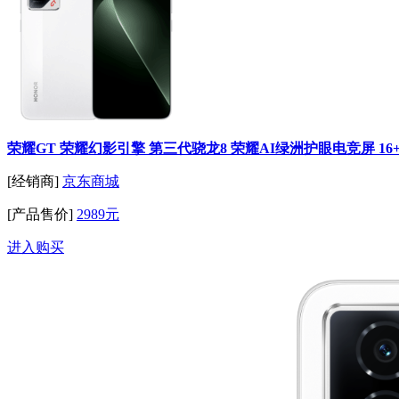
荣耀GT 荣耀幻影引擎 第三代骁龙8 荣耀AI绿洲护眼电竞屏 16+1
[经销商]
京东商城
[产品售价]
2989元
进入购买