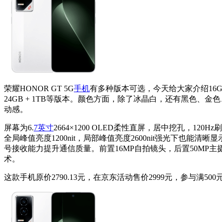
荣耀HONOR GT 5G
手机
有多种版本可选，今天给大家介绍16GB+
24GB + 1TB等版本。颜色方面，除了冰晶白，还有黑色、
动感。
屏幕为6.
7英寸
2664×1200 OLED柔性直屏，居中挖孔，120
全局峰值亮度1200nit，局部峰值亮度2600nit强光下也
号接收能力提升通信质量。前置16MP自拍镜头，后置50MP主摄（
术。
这款手机原价2790.13元，在京东活动售价2999元，参与满500元