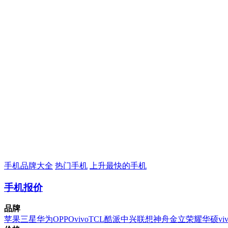
手机品牌大全
热门手机
上升最快的手机
手机报价
品牌
苹果
三星
华为
OPPO
vivo
TCL
酷派
中兴
联想
神舟
金立
荣耀
华硕
vi