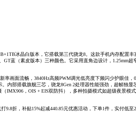
1TB冰晶白版本，它搭载第三代骁龙8。这款手机内存配置丰富，除了16GB
金色、GT蓝（素皮版本）三种颜色。它采用直角边设计，1.25
Hz刷新率画面流畅，3840Hz高频PWM调光低亮度下频闪少护眼佳，0
能清晰显示。内部搭载旗舰三芯，骁龙8Gen 2处理器性能强劲，超
IMX906，OIS + EIS双防抖），多种拍摄模式如超级夜景模
打9.8折，补贴15%起减440.85元优惠活动，下单1件，实付低至24