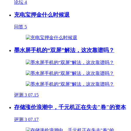
论坛
4
充电宝押金什么时候退
问答
5
墨水屏手机的“双屏”解法，这次靠谱吗？
评测
3
07.15
存储涨价浪潮中，千元机正在失去"卷"的资本
评测
3
07.17