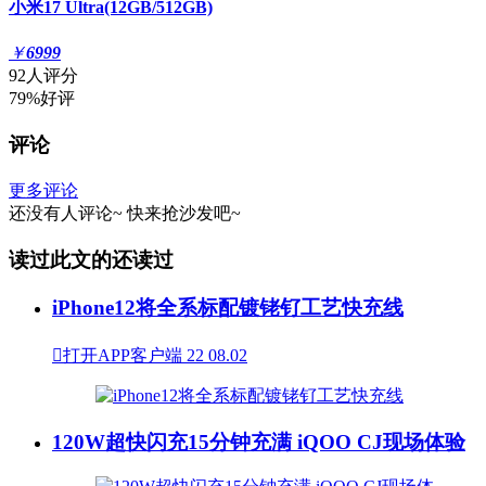
小米17 Ultra(12GB/512GB)
￥
6999
92人评分
79%好评
评论
更多评论
还没有人评论~
快来
抢沙发
吧~
读过此文的还读过
iPhone12将全系标配镀铑钌工艺快充线

打开APP客户端
22
08.02
120W超快闪充15分钟充满 iQOO CJ现场体验