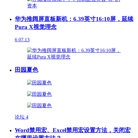
华为推阔屏直板新机：6.39英寸16:10屏，延续
Pura X视觉理念
6
07.13
田园夏色
论坛
4
Word禁用宏、Excel禁用宏设置方法，关闭宏