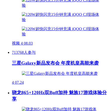
视频
4
08.03
713768人参与
三星Galaxy新品发布会 年度机皇高能来袭
4
07.24
骁龙865+120Hz双Buff加持 魅族17游戏体验分
享