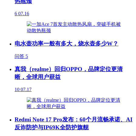
热瓶颈
6
07.16
电水壶功率一般有多大，烧水壶多少W？
问答
5
真我（realme）回归OPPO，品牌定位更清
晰，全球用户获益
10
07.17
Redmi Note 17 Pro发布：60个月流畅承诺、AI
反诈防护与IP69K全防护旗舰