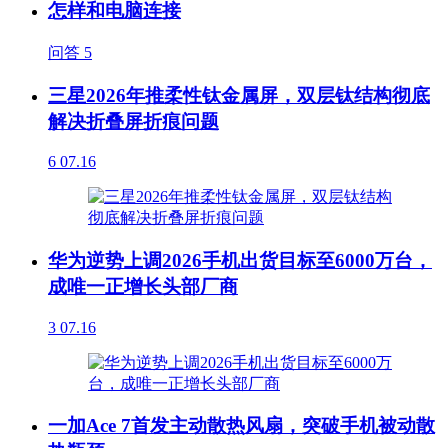
怎样和电脑连接
问答
5
三星2026年推柔性钛金属屏，双层钛结构彻底
解决折叠屏折痕问题
6
07.16
华为逆势上调2026手机出货目标至6000万台，
成唯一正增长头部厂商
3
07.16
一加Ace 7首发主动散热风扇，突破手机被动散