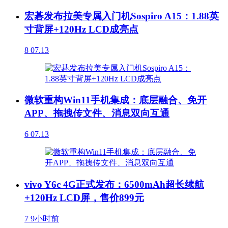
宏碁发布拉美专属入门机Sospiro A15：1.88英
寸背屏+120Hz LCD成亮点
8
07.13
微软重构Win11手机集成：底层融合、免开
APP、拖拽传文件、消息双向互通
6
07.13
vivo Y6c 4G正式发布：6500mAh超长续航
+120Hz LCD屏，售价899元
7
9小时前