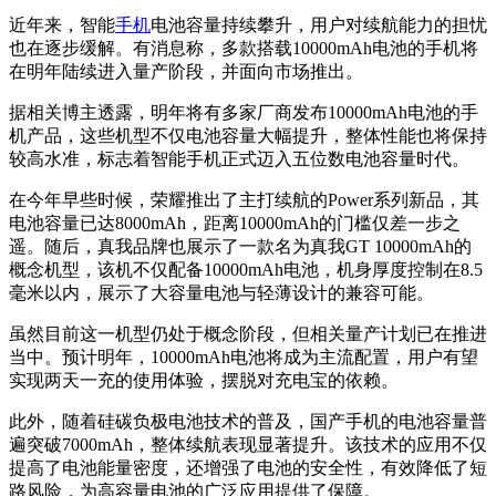
近年来，智能
手机
电池容量持续攀升，用户对续航能力的担忧
也在逐步缓解。有消息称，多款搭载10000mAh电池的手机将
在明年陆续进入量产阶段，并面向市场推出。
据相关博主透露，明年将有多家厂商发布10000mAh电池的手
机产品，这些机型不仅电池容量大幅提升，整体性能也将保持
较高水准，标志着智能手机正式迈入五位数电池容量时代。
在今年早些时候，荣耀推出了主打续航的Power系列新品，其
电池容量已达8000mAh，距离10000mAh的门槛仅差一步之
遥。随后，真我品牌也展示了一款名为真我GT 10000mAh的
概念机型，该机不仅配备10000mAh电池，机身厚度控制在8.5
毫米以内，展示了大容量电池与轻薄设计的兼容可能。
虽然目前这一机型仍处于概念阶段，但相关量产计划已在推进
当中。预计明年，10000mAh电池将成为主流配置，用户有望
实现两天一充的使用体验，摆脱对充电宝的依赖。
此外，随着硅碳负极电池技术的普及，国产手机的电池容量普
遍突破7000mAh，整体续航表现显著提升。该技术的应用不仅
提高了电池能量密度，还增强了电池的安全性，有效降低了短
路风险，为高容量电池的广泛应用提供了保障。