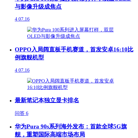
与影像升级成焦点
4
07.16
OPPO入局阔直板手机赛道，首发安卓16:10比
例旗舰机型
4
07.16
最新笔记本独立显卡排名
问答
6
华为Pura 90s系列海外发布：首款全球5G旗
舰，重塑国际高端市场布局