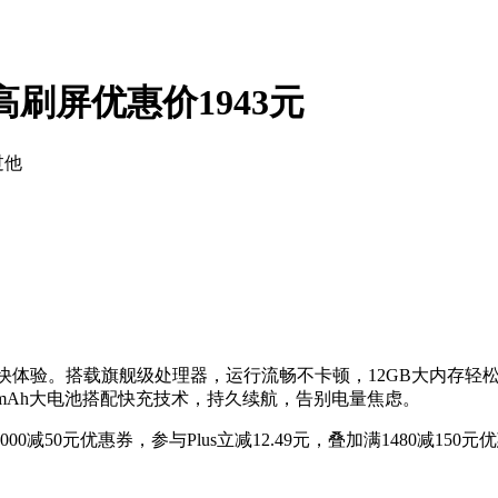
高刷屏优惠价1943元
过他
劲，畅快体验。搭载旗舰级处理器，运行流畅不卡顿，12GB大内存
0mAh大电池搭配快充技术，持久续航，告别电量焦虑。
减50元优惠券，参与Plus立减12.49元，叠加满1480减150元