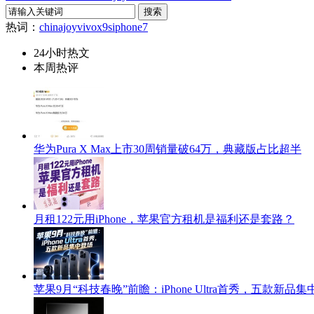
热词：
chinajoy
vivox9s
iphone7
24小时热文
本周热评
华为Pura X Max上市30周销量破64万，典藏版占比超半
月租122元用iPhone，苹果官方租机是福利还是套路？
苹果9月“科技春晚”前瞻：iPhone Ultra首秀，五款新品