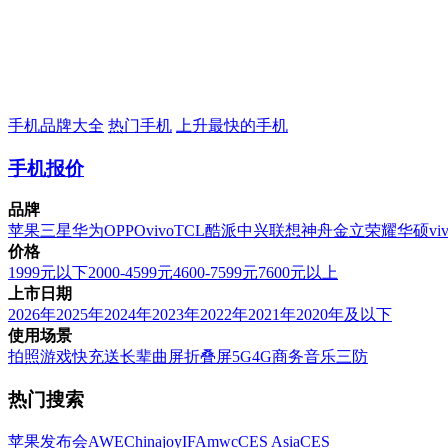
手机品牌大全
热门手机
上升最快的手机
手机报价
品牌
苹果
三星
华为
OPPO
vivo
TCL
酷派
中兴
联想
神舟
金立
荣耀
华硕
vi
价格
1999元以下
2000-4599元
4600-7599元
7600元以上
上市日期
2026年
2025年
2024年
2023年
2022年
2021年
2020年及以下
使用场景
拍照
游戏
快充
送长辈
曲屏
折叠屏
5G
4G
商务
音乐
三防
热门搜索
苹果发布会
AWE
Chinajoy
IFA
mwc
CES Asia
CES