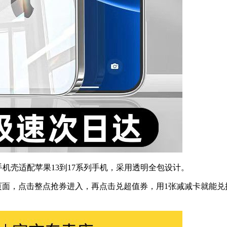
手机壳适配苹果13到17系列手机，采用透明全包设计。
页面，点击整点抢券进入，再点击兑超值券，用1张减减卡就能兑换6