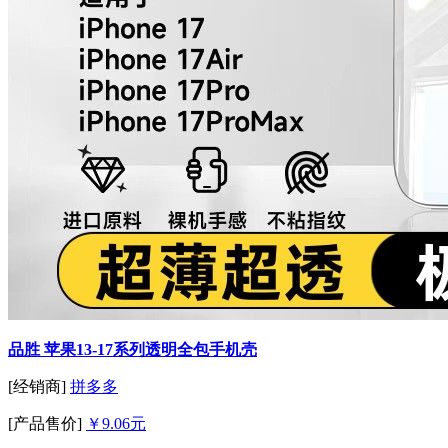
品胜 苹果13-17系列透明全包手机壳
[经销商]
拼多多
[产品售价]
￥9.06元