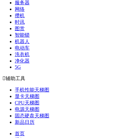
服务器
网络
攒机
时讯
图赏
智能锁
机器人
电动车
洗衣机
净化器
5G

辅助工具
手机性能天梯图
显卡天梯图
CPU天梯图
电源天梯图
固态硬盘天梯图
新品日历
首页