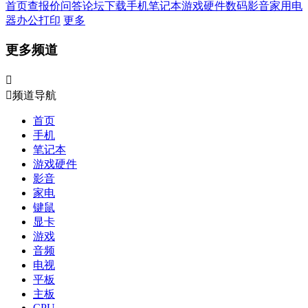
首页
查报价
问答
论坛
下载
手机
笔记本
游戏硬件
数码影音
家用电
器
办公打印
更多
更多频道


频道导航
首页
手机
笔记本
游戏硬件
影音
家电
键鼠
显卡
游戏
音频
电视
平板
主板
CPU