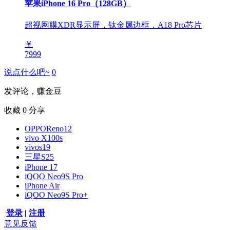
苹果iPhone 16 Pro（128GB）
超视网膜XDR显示屏，钛金属边框，A18 Pro芯片
￥
7999
说点什么吧~
0
发评论，赚金豆
收藏
0
分享
OPPOReno12
vivo X100s
vivos19
三星S25
iPhone 17
iQOO Neo9S Pro
iPhone Air
iQOO Neo9S Pro+
登录
|
注册
意见反馈