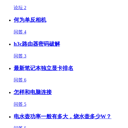
论坛
2
何为单反相机
问答
4
h3c路由器密码破解
问答
3
最新笔记本独立显卡排名
问答
6
怎样和电脑连接
问答
5
电水壶功率一般有多大，烧水壶多少W？