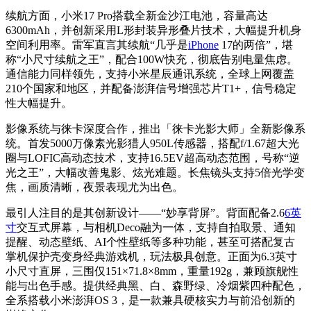
续航方面，小米17 Pro搭载全新金沙江电池，容量高达
6300mAh，并创新采用L形封装异形叠片技术，大幅提升机身
空间利用率。雷军直言其续航“几乎是
iPhone
17的两倍”，堪
称“小尺寸续航之王”，配合100W快充，彻底告别电量焦虑。
通信能力同样领先，支持小米星辰通讯系统，全球上网覆盖
210个国家和地区，并配备澎湃信号增强芯片T1+，信号稳定
性大幅提升。
影像系统与徕卡深度合作，推出「徕卡光影大师」全新影像系
统。首发5000万像素光影猎人950L传感器，搭配f/1.67超大光
圈与LOFIC高动态技术，支持16.5EV超高动态范围，号称“逆
光之王”，大幅改善鬼影、炫光难题。长焦镜头支持5倍光学变
焦，画质清晰，夜景表现尤为出色。
最引人注目的是其创新设计——“妙享背屏”。背面配备2.6
6英
寸
交互式屏幕，与相机Deco融为一体，支持自拍取景、通知
提醒、动态壁纸、AI个性壁纸等多种功能，甚至可搭配复古
掌机保护壳变身经典游戏机，玩法极具创意。正面为6.3英寸
小尺寸直屏，三围仅151×71.8×8mm，重量192g，兼顾旗舰性
能与出色手感。提供经典黑、白、森野绿、冷烟紫四种配色，
全系搭载小米澎湃OS 3，是一款兼具硬核实力与前沿创新的