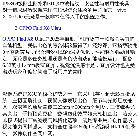
IP68/69级防尘防水和3D超声波指纹，安全性与耐用性兼具。
对于追求极致影像表现与顶级综合体验的用户而言，vivo
X200 Ultra无疑是一款非常值得入手的旗舰之作。
3
OPPO Find X8 Ultra
OPPO Find X8
Ultra是2025年旗舰手机市场中一款极具实力的
全能机型，凭借出色的综合体验赢得了广泛好评。它搭载骁龙
8至尊版芯片，配合潮汐引擎的深度优化，性能释放强劲且稳
定，无论是多任务处理还是高负载游戏都能流畅运行。配备
6.82英寸1.4mm极窄直屏，视觉沉浸感十足，直屏设计也更受
游戏玩家和偏好简洁手感用户的青睐。
影像系统是X8U的核心优势之一。它采用1英寸超光影五摄系
统，主摄画质扎实，夜景人像表现出色，细节与光影层次兼
具。双潜望长焦配置覆盖23mm至300mm全焦段，三倍镜头尤
其突出，手持预览更稳，数码虚化效果媲美相机直出。哈苏大
师模式提供丰富滤镜与风格化选项，满足专业用户创作需求。
视频能力同样强大，支持全焦段4K60帧Log视频和4K120帧录
制，影像创作空间广阔。