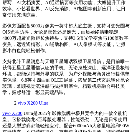
帮写、AI文档摘要、AI通话摘要等实用功能，大幅提升工作
效率。小艺看世界、AI反光消除、AI抠图等创新应用，让日
常使用充满惊喜。
影像方面配备5000万像素一英寸超大底主摄，支持可变光圈与
OIS光学防抖，无论是夜景还是逆光，画质始终清晰稳定。
4800万超聚光微距长焦镜头，支持3.5倍光学变焦与100倍数字
变焦，远近皆精彩。AI辅助构图、AI人像模式等功能，让摄
影小白也能轻松创作。
支持北斗卫星消息与天通卫星通话双模卫星通信，是目前唯一
获得五星卫星通信认证的手机。无论身处深山、远洋还是极端
环境，都能保持与外界的联系，为户外探险与商务出行提供坚
实保障。6.8英寸四曲面OLED屏幕，搭配第二代玄武钢化昆仑
玻璃，兼顾视觉沉浸感与抗摔耐磨性。精致机身融合科技美
学，握感舒适，彰显高端品味。
2
vivo X200 Ultra
vivo X200
Ultra是2025年影像旗舰中极具竞争力的一款全能机
皇。它搭载骁龙8至尊版处理器，性能强劲，无论是日常使用
还是大型游戏都能轻松应对。配合6000mAh大容量电池和90W
有线快充，不仅续航持久，充电速度也极为高效，彻底缓解电