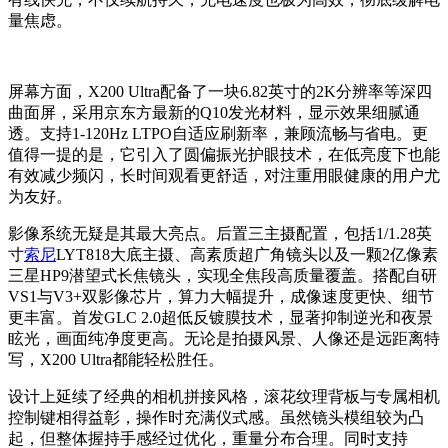
量焦虑。
屏幕方面，X200 Ultra配备了一块6.82英寸的2K分辨率等深四
曲面屏，采用京东方最新的Q10发光材料，显示效果细腻通
透。支持1-120Hz LTPO自适应刷新率，兼顾流畅与省电。更
值得一提的是，它引入了圆偏振光护眼技术，在低亮度下也能
有效减少频闪，长时间观看更舒适，对注重用眼健康的用户尤
为友好。
影像系统无疑是其最大亮点。后置三主摄配置，包括1/1.28英
寸
索尼
LYT818大底主摄、高素质超广角镜头以及一颗2亿像素
三星HP9潜望式长焦镜头，实现全焦段高质量覆盖。搭配自研
VS1与V3+双影像芯片，算力大幅提升，成像速度更快、细节
更丰富。首发GLC 2.0超低反镀膜技术，显著抑制逆光和夜景
眩光，画面纯净度更高。无论是拍摄风景、人像还是远距离特
写，X200 Ultra都能轻松胜任。
设计上延续了经典的相机拼接风格，滚花纹理背板与专属相机
控制键相得益彰，操作时充满仪式感。虽然镜头模组较为凸
起，但整体握持手感经过优化，重量分布合理。同时支持