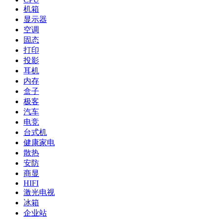
机箱
显示器
空调
固态
打印
投影
耳机
内存
盒子
极客
汽车
电竞
台式机
健康家电
散热
安防
商显
HIFI
激光电视
冰箱
企业站