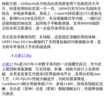
续航方面，6100mAh冰川电池在高强度使用下也能坚持大半
天，轻度使用轻松实现一天一充。100W闪充与50W无线快充
组合，补电效率极高。系统上，ColorOS持续通过OTA更新优
化，新增ProXDR实况照片、专业视频模式等功能，一键闪记
还能智能归纳信息，如同电子手帐般便捷。支持IP69/68级防
尘防水和卫星通信，进一步提升使用安全感。
无论是追求极致拍照、长续航，还是稳定流畅的系统体验，
OPPO Find X8 Ultra都做到了无明显短板的均衡旗舰水准，是
当前非常值得入手的高端选择。
4
小米17 Pro
小米17
Pro是2025年小米数字系列的一次颠覆性跃迁，作为史
上最强标准版旗舰，它在性能、影像、续航与设计上全面突
破。全系首发第五代骁龙8至尊版移动平台，采用台积电3nm
工艺，CPU与GPU性能大幅提升，功耗却显著降低，
GeekBench 6跑分突破单核3750、多核11400，游戏表现稳定流
畅，无论是《原神》还是《星铁》都能满帧运行，性能释放极
为激进。