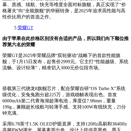
幕、质感、续航、快充等维度全面对标旗舰，真正实现了“价
格屠夫”向“全能旗舰”的华丽转身，是2025年追求高性能与高
性价比用户的首选之作。
5
荣耀GT
由于苹果在此价格区别没有合适的产品，所以我们向下顺位推
荐第六名的荣耀
荣耀GT是2025年荣耀品牌“双轮驱动”战略下的首款性能旗
舰，于1月15日发布，起售价2999元。它主打“性能越级、系统
流畅、设计轻薄”，精准切入3000元价位段市场。
搭载第三代骁龙8旗舰芯片，配合荣耀自研“OS Turbo X”系统
级优化，安兔兔跑分超225万，游戏稳帧表现出色。首发
6000mAh第二代青海湖超薄电池，厚度仅7.98mm，重量
199g，兼顾超长续航与轻薄手感。支持100W有线快充，25分
钟充满。
采用6.78英寸1.5K OLED护眼直屏，支持120Hz高刷和3840Hz
高频PWM调光，屏幕素质出色。设计上提供亮黑色、墨玉