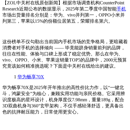
【ZOL中关村在线原创新闻】根据市场调查机构CounterPoint
Research近期公布的数据显示，2025年第二季度中国智能
手机
市场出货量排名分别是：
华为、vivo并列第一，OPPO小米并
列第三，苹果以15%的份额位居第五，荣耀排名第六。
这份榜单不仅勾勒出当前国内手机市场的竞争格局，更暗藏着
消费者对手机的选择倾向 —— 毕竟能跻身销量前列的品牌，
往往在性能、体验与口碑上形成了稳定优势。那么在华为、
vivo、OPPO、小米、苹果这销量TOP5的品牌中，2000元预算
究竟该如何精准挑选呢？下面是中关村在线给出的建议。
1
华为畅享70X
华为畅享70X是2025年开年推出的高性价比力作，以“一键北
斗，鸿蒙安全”为核心，兼顾实用功能与亲民价格。它采用辨
识度极高的星环设计，机身厚度仅7.98mm，重量189g，配合
3D双曲机身与360°玄甲架构，不仅手感轻薄舒适，更具备出
色的抗摔耐压能力，日常使用更安心。