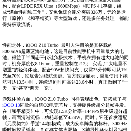
构，配合LPDDR5X Ultra（9600Mbps）和UFS 4.1存储，组
成“满血性能铁三角”，安兔兔综合跑分突破326万，无论是运
行《原神》《和平精英》等大型游戏，还是多任务处理，都能
保持极致流畅。
性能之外，iQOO Z10 Turbo+最引人注目的是其搭载的
8000mAh超薄蓝海电池，这是目前性能手机中容量最大的电
池。得益于半固态三代硅负极技术，手机在拥有超大电池的同
时，机身厚度仅8.16mm，重量控制在212g，实现了“大电量不
增重”的轻薄体验。配合90W超快闪充，仅需25分钟即可从1%
充至70%，彻底告别续航焦虑。官方数据显示，重度使用下续
航可达13.5小时，连续追剧时间高达23.6小时，真正做到了“一
天一充”甚至“两天一充”。
游戏体验方面，iQOO Z10 Turbo+同样表现出色。它搭载了与
iQOO 13
同款的自研Q2电竞芯片，支持硬件级超分超帧并发。
在《和平精英》中，可实现1.5K分辨率+144FPS原生级超分超
帧，画面清晰流畅，功耗却低至4.24W。同时，它还首发适配
《无畏契约》手游144帧模式，成为安卓阵营的标杆。3000Hz
瞬时触控采样率、真对称立体声双扬、X轴线性马达以及24根