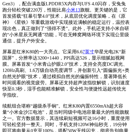
Gen3），配合满血版LPDDR5X内存与UFS 4.0闪存，安兔兔
跑分轻松突破220万，性能比肩
小米13
旗舰。更关键的是，它
首发搭载“狂暴引擎4.0”技术，从底层优化调度策略，在《原
神》《星铁》等重载游戏中实现接近满帧的稳定运行，温控表
现出色，真正做到了“强得不烫”。此外，手机还支持小米自研
的“小米星辰无网通”功能，可在无蜂窝网络环境下实现公里级
通信，提升户外安全。
屏幕是红米K80的一大亮点。它采用6.6
7英寸
华星光电2K“新
国屏”，分辨率达3200×1440，PPI高达526，显示细腻如视网
膜。屏幕首发“小米青山护眼2.0”技术，支持全亮度DC调光、
120Hz高刷、1.6万级自动亮度调节，并创新引入“圆偏振光+类
自然光护眼”技术，通过模拟自然光的偏振特性，显著降低长
时间观看的视觉疲劳。屏幕还支持超声波指纹解锁，识别速度
快至0.3秒，湿手也能精准解锁，安全性与便捷性远超传统光
学指纹。
续航组合堪称“越级杀手锏”。红米K80内置6550mAh超大容
量“小米金沙江电池”，是当时同级中电池容量最大的性能旗舰
之一。官方数据显示，其连续刷短视频可达16小时，重度使用
可轻松坚持一整天。同时，手机支持120W神仙秒充，19分钟
即可将电量从0充至100%，搭配50W无线闪充，彻底告别电量