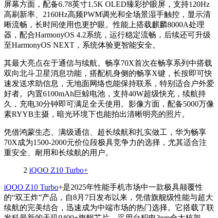
屏幕方面，配备6.78英寸1.5K OLED臻彩护眼屏，支持120Hz
高刷新率、2160Hz高频PWM调光和全场景湿手触控，显示清
晰流畅，长时间使用也更护眼。性能上搭载麒麟8000A处理
器，配合HarmonyOS 4.2系统，运行稳定流畅，后续还可升级
至HarmonyOS NEXT，系统体验更智能安全。
其最大亮点在于通信与续航。畅享70X首次在畅享系列中搭载
双向北斗卫星消息功能，搭配机身侧的畅享X键，长按即可快
速发送求助信息，无地面网络也能保持联系，特别适合户外爱
好者。内置6100mAh巨鲸电池，支持40W超级快充，续航持
久，充电30分钟即可满足全天使用。影像方面，配备5000万像
素RYYB主摄，暗光环境下也能拍出清晰明亮的照片。
凭借鸿蒙生态、满级通信、超长续航和扎实做工，华为畅享
70X成为1500-2000元价位段极具竞争力的选择，尤其适合注
重安全、耐用和长续航的用户。
2
iQOO Z10 Turbo+
iQOO Z10 Turbo
+是2025年性能手机市场中一款极具颠覆性
的“双王炸”产品，自8月7日发布以来，凭借旗舰级性能与超大
续航的完美结合，迅速成为中端市场的热门选择。它搭载了联
发科最新的天玑9400+旗舰芯片，采用台积电3nm全大核架