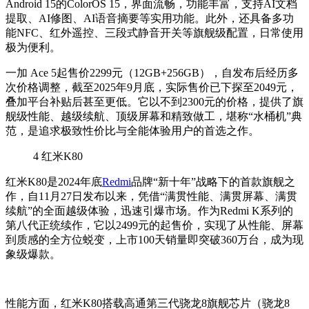
Android 15的ColorOS 15，界面流畅，功能丰富，支持AI文档
提取、AI修图、AI语音摘要等实用功能。此外，还具备多功
能NFC、红外遥控、三段式静音开关等旗舰级配置，日常使用
极为便利。
一加 Ace 5起售价2299元（12GB+256GB），自发布后经历多
次价格调整，截至2025年9月底，实际售价已下探至2049元，
叠加平台补贴后甚至更低。它以不到2300元的价格，提供了旗
舰级性能、越级续航、顶级屏幕和精致做工，堪称“水桶机”典
范，是追求极致性价比与全能体验用户的首选之作。
4
红米K80
红米K80是2024年底
Redmi
品牌“新十年”战略下的首款旗舰之
作，自11月27日发布以来，凭借“满贯性能、满贯屏幕、满贯
续航”的全面越级体验，迅速引爆市场。作为Redmi K系列的
第八代正统续作，它以2499元的起售价，实现了从性能、屏幕
到质感的全方位蜕变，上市100天销量即突破360万台，成为现
象级爆款。
性能方面，红米K80搭载高通第三代骁龙8旗舰芯片（骁龙8