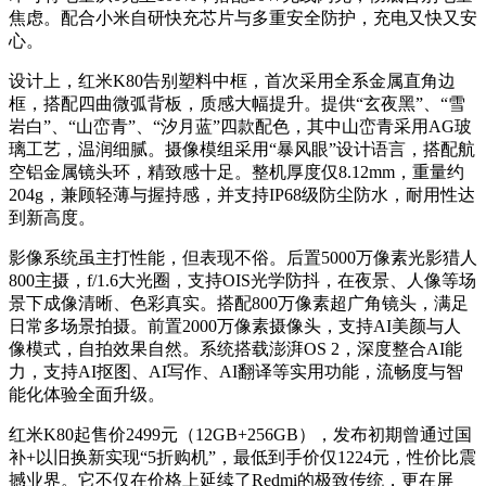
焦虑。配合小米自研快充芯片与多重安全防护，充电又快又安
心。
设计上，红米K80告别塑料中框，首次采用全系金属直角边
框，搭配四曲微弧背板，质感大幅提升。提供“玄夜黑”、“雪
岩白”、“山峦青”、“汐月蓝”四款配色，其中山峦青采用AG玻
璃工艺，温润细腻。摄像模组采用“暴风眼”设计语言，搭配航
空铝金属镜头环，精致感十足。整机厚度仅8.12mm，重量约
204g，兼顾轻薄与握持感，并支持IP68级防尘防水，耐用性达
到新高度。
影像系统虽主打性能，但表现不俗。后置5000万像素光影猎人
800主摄，f/1.6大光圈，支持OIS光学防抖，在夜景、人像等场
景下成像清晰、色彩真实。搭配800万像素超广角镜头，满足
日常多场景拍摄。前置2000万像素摄像头，支持AI美颜与人
像模式，自拍效果自然。系统搭载澎湃OS 2，深度整合AI能
力，支持AI抠图、AI写作、AI翻译等实用功能，流畅度与智
能化体验全面升级。
红米K80起售价2499元（12GB+256GB），发布初期曾通过国
补+以旧换新实现“5折购机”，最低到手价仅1224元，性价比震
撼业界。它不仅在价格上延续了Redmi的极致传统，更在屏