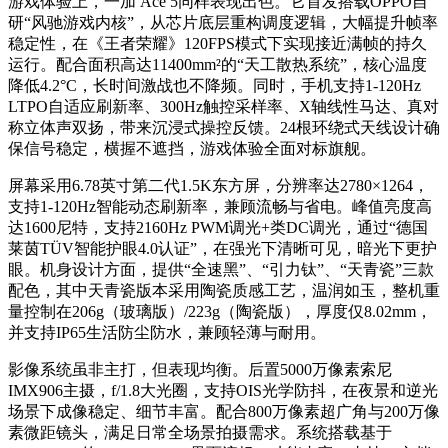
游戏体验上，一加 Ace 5同样表现出色。它首发搭载OPPO自
研“风驰游戏内核”，从芯片底层重构调度逻辑，大幅提升帧率
稳定性，在《王者荣耀》120FPS模式下实现接近满帧的持久
运行。配合面积高达11400mm²的“天工散热系统”，核心温度
降低4.2°C，长时间激战也不降频。同时，手机支持1-120Hz
LTPO自适应刷新率、300Hz触控采样率、X轴线性马达、真对
称立体声双扬，带来沉浸式操控反馈。24根环绕式天线设计确
保信号稳定，横握不遮挡，游戏体验全面对标旗舰。
屏幕采用6.78英寸第二代1.5K东方屏，分辨率达2780×1264，
支持1-120Hz智能动态刷新率，兼顾流畅与省电。峰值亮度高
达1600尼特，支持2160Hz PWM调光+类DC调光，通过“德国
莱茵TÜV智能护眼4.0认证”，在强光下清晰可见，暗光下更护
眼。机身设计方面，提供“全速黑”、“引力钛”、“天青瓷”三款
配色，其中天青瓷版本采用陶瓷质感工艺，温润如玉，整机重
量控制在206g（玻璃版）/223g（陶瓷版），厚度仅8.02mm，
并支持IP65生活防尘防水，兼顾轻薄与耐用。
影像系统虽非主打，但表现均衡。后置5000万像素索尼
IMX906主摄，f/1.8大光圈，支持OIS光学防抖，在夜景和逆光
场景下成像稳定、细节丰富。配合800万像素超广角与200万像
素微距镜头，满足日常全场景拍摄需求。系统搭载基于