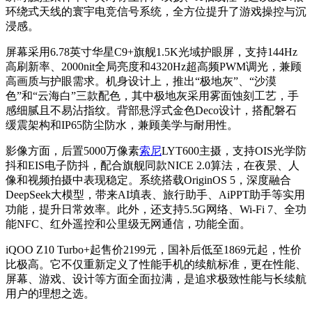
环绕式天线的寰宇电竞信号系统，全方位提升了游戏操控与沉
浸感。
屏幕采用6.78英寸华星C9+旗舰1.5K光域护眼屏，支持144Hz
高刷新率、2000nit全局亮度和4320Hz超高频PWM调光，兼顾
高画质与护眼需求。机身设计上，推出“极地灰”、“沙漠
色”和“云海白”三款配色，其中极地灰采用雾面蚀刻工艺，手
感细腻且不易沾指纹。背部悬浮式金色Deco设计，搭配磐石
缓震架构和IP65防尘防水，兼顾美学与耐用性。
影像方面，后置5000万像素
索尼
LYT600主摄，支持OIS光学防
抖和EIS电子防抖，配合旗舰同款NICE 2.0算法，在夜景、人
像和视频拍摄中表现稳定。系统搭载OriginOS 5，深度融合
DeepSeek大模型，带来AI填表、旅行助手、AiPPT助手等实用
功能，提升日常效率。此外，还支持5.5G网络、Wi-Fi 7、全功
能NFC、红外遥控和公里级无网通信，功能全面。
iQOO Z10 Turbo+起售价2199元，国补后低至1869元起，性价
比极高。它不仅重新定义了性能手机的续航标准，更在性能、
屏幕、游戏、设计等方面全面拉满，是追求极致性能与长续航
用户的理想之选。