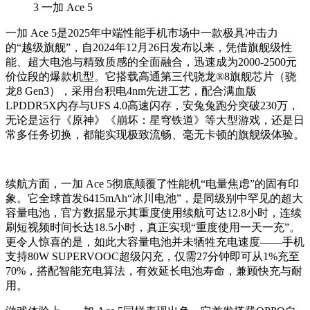
3
一加 Ace 5
一加 Ace 5是2025年中端性能手机市场中一款极具冲击力
的“越级旗舰”，自2024年12月26日发布以来，凭借旗舰级性
能、超大电池与精致质感的全面融合，迅速成为2000-2500元
价位段的爆款机型。它搭载高通第三代骁龙®8旗舰芯片（骁
龙8 Gen3），采用台积电4nm先进工艺，配合满血版
LPDDR5X内存与UFS 4.0高速闪存，安兔兔跑分突破230万，
无论是运行《原神》《崩坏：星穹铁道》等大型游戏，还是日
常多任务切换，都能实现极致流畅、毫无卡顿的旗舰级体验。
续航方面，一加 Ace 5彻底颠覆了性能机“电量焦虑”的固有印
象。它全球首发6415mAh“冰川电池”，是同级别中罕见的超大
容量电池，官方数据显示其重度使用续航可达12.8小时，连续
刷短视频时间长达18.5小时，真正实现“重度使用一天一充”。
更令人惊喜的是，如此大容量电池并未牺牲充电速度——手机
支持80W SUPERVOOC超级闪充，仅需27分钟即可从1%充至
70%，搭配智能充电算法，有效延长电池寿命，兼顾快充与耐
用。