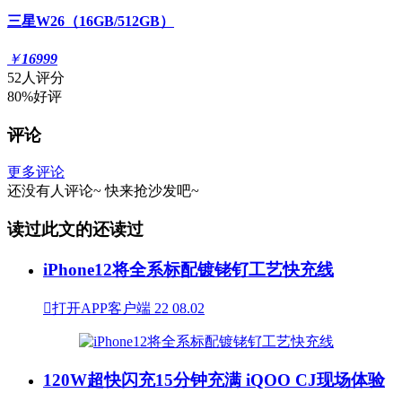
三星W26（16GB/512GB）
￥
16999
52人评分
80%好评
评论
更多评论
还没有人评论~
快来
抢沙发
吧~
读过此文的还读过
iPhone12将全系标配镀铑钌工艺快充线

打开APP客户端
22
08.02
120W超快闪充15分钟充满 iQOO CJ现场体验