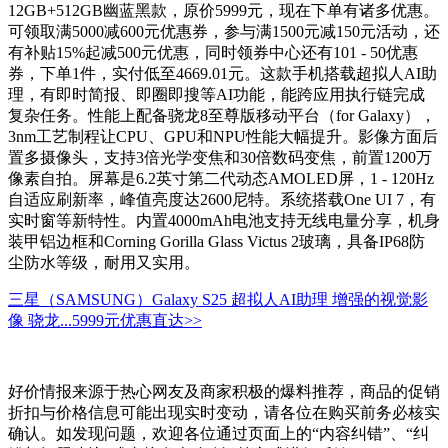
12GB+512GB幽蓝黑款，原价5999元，现在下单有诸多优惠。
可领取满5000减600元优惠券，参与满1500元减150元活动，还
有补贴15%起减500元优惠，同时领券中心还有101 - 50优惠
券，下单1件，实付低至4669.01元。这款手机搭载超拟人AI助
理，有即时简报、即圈即搜等AI功能，能跨应用执行链完成
复杂任务。性能上配备骁龙8至尊版移动平台（for Galaxy），
3nm工艺制程让CPU、GPU和NPU性能大幅提升。影像方面后
置多摄像头，支持3倍光学变焦和30倍数码变焦，前置1200万
像素自拍。屏幕是6.2英寸第二代动态AMOLED屏，1 - 120Hz
自适应刷新率，峰值亮度达2600尼特。系统搭载One UI 7，有
实时窗等新特性。内置4000mAh电池支持无线电量分享，机身
装甲铝边框和Corning Gorilla Glass Victus 2玻璃，具备IP68防
尘防水等级，耐用又实用。
三星（SAMSUNG）Galaxy S25 超拟人AI助理 增强的视觉影
像 骁龙...
5999元
优惠直达>>
好价情报来源于热心网友及商家积极的爆料推荐，商品的促销
折扣与价格信息可能出现实时变动，请各位在购买前务必核实
确认。如发现问题，欢迎各位通过页面上的“内容纠错”、“纠