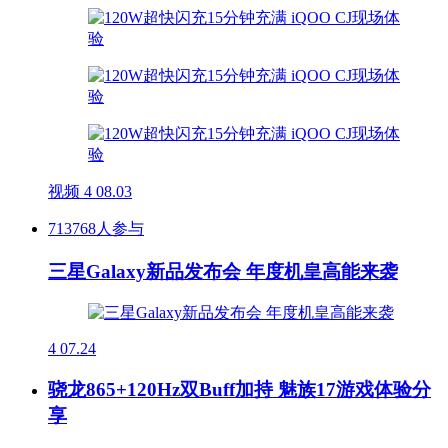
视频
4
08.03
713768人参与
三星Galaxy新品发布会 年度机皇高能来袭
4
07.24
骁龙865+120Hz双Buff加持 魅族17游戏体验分
享