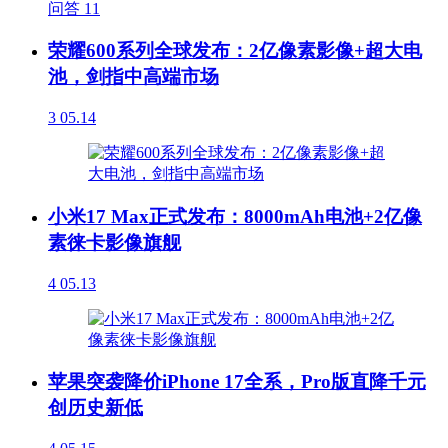
问答
11
荣耀600系列全球发布：2亿像素影像+超大电
池，剑指中高端市场
3
05.14
小米17 Max正式发布：8000mAh电池+2亿像
素徕卡影像旗舰
4
05.13
苹果突袭降价iPhone 17全系，Pro版直降千元
创历史新低