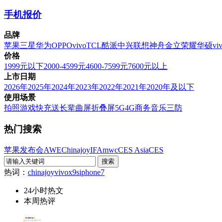
手机报价
品牌
苹果
三星
华为
OPPO
vivo
TCL
酷派
中兴
联想
神舟
金立
荣耀
华硕
vi
价格
1999元以下
2000-4599元
4600-7599元
7600元以上
上市日期
2026年
2025年
2024年
2023年
2022年
2021年
2020年及以下
使用场景
拍照
游戏
快充
送长辈
曲屏
折叠屏
5G
4G
商务
音乐
三防
热门搜索
苹果发布会
AWE
Chinajoy
IFA
mwc
CES Asia
CES
热词：
chinajoy
vivox9s
iphone7
24小时热文
本周热评