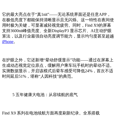
它的最大亮点在于“真1nit”——无论系统界面还是任意APP，
在极低亮度下都能保持清晰显示且无闪烁。这一特性在夜间使
用时极为关键，可显著减轻视觉疲劳。同时，Find X9的屏幕
支持3600nit峰值亮度、全新DisplayP3 显示芯片、AI主动护眼
算法，以及行业最强自动亮度调节能力，显示均匀度甚至超越
iPhone
。
在护眼之外，它还新增“晕动舒缓显示”功能——通过在屏幕上
生成动态视觉定位原点，缓解用户乘车玩手机时的晕动不适。
实测数据显示，开启该模式后晕车感受可降低24%，首次不适
时间延后51%，堪称“人因科技”的典范。
5
五年健康大电池：从容续航的底气
Find X9 系列在电池续航方面再度刷新纪录。全系搭载