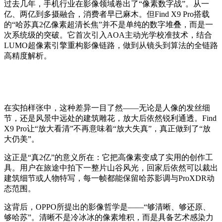
过去几年，手机行业在影像领域卷出了“像素数字战”。从一
亿、两亿到多摄融合，消费者早已麻木。但Find X9 Pro搭载
的“哈苏真2亿像素超清长焦”并不是单纯的数字堆叠，而是一
次系统级的突破。它首次引入AOA主动光学校准技术，结合
LUMO超像素引擎重构影像链路，做到从镜头到算法的全链路
高精度解析。
在实拍样张中，这种差异一目了然——无论是人像的发丝细
节，还是风景中远处的建筑雕花，放大后依然锐利通透。Find
X9 Pro让“放大看清”不再意味着“放大失真”，真正做到了“放
大仍美”。
这正是“真2亿”的意义所在：它把高像素变成了实用的创作工
具。用户在旅途中拍下一整片山谷风光，回家后依然可以裁出
建筑细节或人物特写，每一帧都能保留哈苏影调与ProXDR动
态范围。
这背后，OPPO所提出的影像哲学是——“够清晰、够还原、
够哈苏”。清晰不是冷冰冰的像素堆积，而是具备艺术感染力