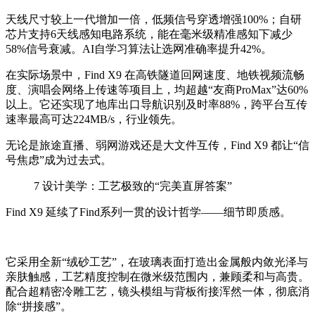
天线尺寸较上一代增加一倍，低频信号穿透增强100%；自研
芯片支持6天线感知电路系统，能在毫米级精准感知下减少
58%信号衰减。AI自学习算法让选网准确率提升42%。
在实际场景中，Find X9 在高铁隧道回网速度、地铁视频流畅
度、演唱会网络上传速等项目上，均超越“友商ProMax”达60%
以上。它还实现了地库出口导航识别及时率88%，跨平台互传
速率最高可达224MB/s，行业领先。
无论是旅途直播、弱网游戏还是大文件互传，Find X9 都让“信
号焦虑”成为过去式。
7
设计美学：工艺极致的“完美直屏答案”
Find X9 延续了Find系列一贯的设计哲学——细节即质感。
它采用全新“绒砂工艺”，在玻璃表面打造出金属般内敛光泽与
亲肤触感，工艺精度控制在微米级范围内，兼顾柔和与高贵。
配合超精密冷雕工艺，镜头模组与背板衔接浑然一体，彻底消
除“拼接感”。