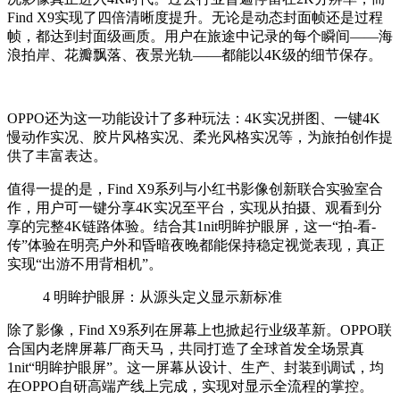
Find X9实现了四倍清晰度提升。无论是动态封面帧还是过程
帧，都达到封面级画质。用户在旅途中记录的每个瞬间——海
浪拍岸、花瓣飘落、夜景光轨——都能以4K级的细节保存。
OPPO还为这一功能设计了多种玩法：4K实况拼图、一键4K
慢动作实况、胶片风格实况、柔光风格实况等，为旅拍创作提
供了丰富表达。
值得一提的是，Find X9系列与小红书影像创新联合实验室合
作，用户可一键分享4K实况至平台，实现从拍摄、观看到分
享的完整4K链路体验。结合其1nit明眸护眼屏，这一“拍-看-
传”体验在明亮户外和昏暗夜晚都能保持稳定视觉表现，真正
实现“出游不用背相机”。
4
明眸护眼屏：从源头定义显示新标准
除了影像，Find X9系列在屏幕上也掀起行业级革新。OPPO联
合国内老牌屏幕厂商天马，共同打造了全球首发全场景真
1nit“明眸护眼屏”。这一屏幕从设计、生产、封装到调试，均
在OPPO自研高端产线上完成，实现对显示全流程的掌控。