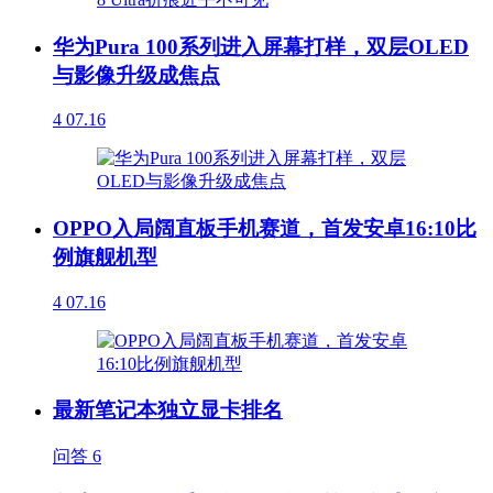
华为Pura 100系列进入屏幕打样，双层OLED
与影像升级成焦点
4
07.16
OPPO入局阔直板手机赛道，首发安卓16:10比
例旗舰机型
4
07.16
最新笔记本独立显卡排名
问答
6