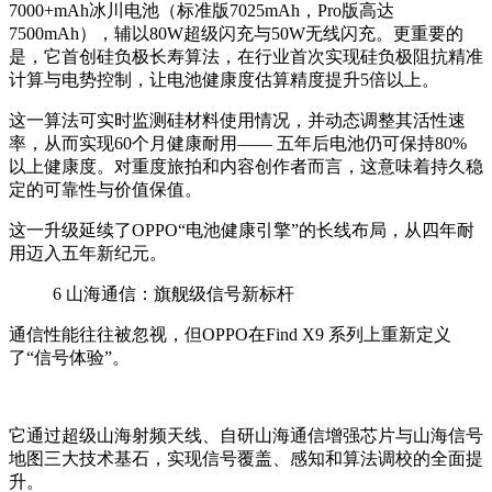
7000+mAh冰川电池（标准版7025mAh，Pro版高达
7500mAh），辅以80W超级闪充与50W无线闪充。更重要的
是，它首创硅负极长寿算法，在行业首次实现硅负极阻抗精准
计算与电势控制，让电池健康度估算精度提升5倍以上。
这一算法可实时监测硅材料使用情况，并动态调整其活性速
率，从而实现60个月健康耐用—— 五年后电池仍可保持80%
以上健康度。对重度旅拍和内容创作者而言，这意味着持久稳
定的可靠性与价值保值。
这一升级延续了OPPO“电池健康引擎”的长线布局，从四年耐
用迈入五年新纪元。
6
山海通信：旗舰级信号新标杆
通信性能往往被忽视，但OPPO在Find X9 系列上重新定义
了“信号体验”。
它通过超级山海射频天线、自研山海通信增强芯片与山海信号
地图三大技术基石，实现信号覆盖、感知和算法调校的全面提
升。