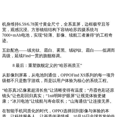
机身维持6.59/6.78英寸黄金尺寸，全系直屏，边框极窄且等
宽，观感沉浸。方形镜组结构下容纳哈苏四摄系统与
7000+mAh电池，实现“轻薄、影像、续航三者兼得”的工程奇
迹。
五款配色——绒光钛、霜白、雾黑、绒砂钛、霜白——低调而
高级，延续Find一贯的旗舰格调。
8
最后：重塑旗舰定义的“哈苏画质王”
从影像到屏幕，从电池到通信，OPPOFind X9系列的每一项升
级都不只是数字游戏，而是以用户体验为核心的系统工程。
“哈苏真2亿像素超清长焦”让清晰变得有温度；“丹霞色彩还原
镜头”让色彩回归真实；“1nit明眸护眼屏”让视觉体验更健
康；“冰川电池”让续航与寿命双长；“山海通信”让连接无界。
在智能手机同质化的时代，OPPO选择回到影像与体验的本
质，让科技服务人，让画质传递情感。10月16日全球首发的临