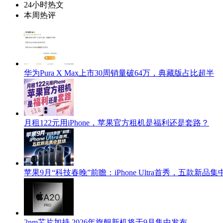
24小时热文
本周热评
华为Pura X Max上市30周销量破64万，典藏版占比超半
月租122元用iPhone，苹果官方租机是福利还是套路？
苹果9月“科技春晚”前瞻：iPhone Ultra首秀，五款新品
2nm芯片加持 2026年旗舰新机将于9月集中发布