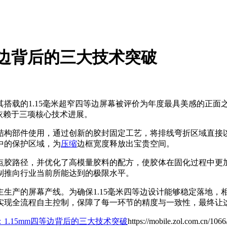
四等边背后的三大技术突破
升温，其搭载的1.15毫米超窄四等边屏幕被评价为年度最具美感的
依赖于三项核心技术进展。
结构部件使用，通过创新的胶封固定工艺，将排线弯折区域直接
中的保护区域，为
压缩
边框宽度释放出宝贵空间。
点胶路径，并优化了高模量胶料的配方，使胶体在固化过程中更
制推向行业当前所能达到的极限水平。
生产的屏幕产线。为确保1.15毫米四等边设计能够稳定落地，
实现全流程自主控制，保障了每一环节的精度与一致性，最终让
：1.15mm四等边背后的三大技术突破
https://mobile.zol.com.cn/106