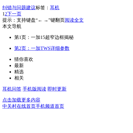
纠错与问题建议
标签：
耳机
1
2
下一页
提示：支持键盘“← →”键翻页
阅读全文
本文导航
第1页：一加15超窄边框揭秘
第2页：一加TWS详细参数
猜你喜欢
最新
精选
相关
耳机问答
手机版阅读
即时更新
点击加载更多内容
中关村在线首页
手机频道首页