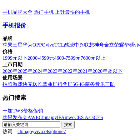
手机品牌大全
热门手机
上升最快的手机
手机报价
品牌
苹果
三星
华为
OPPO
vivo
TCL
酷派
中兴
联想
神舟
金立
荣耀
华硕
vi
价格
1999元以下
2000-4599元
4600-7599元
7600元以上
上市日期
2026年
2025年
2024年
2023年
2022年
2021年
2020年及以下
使用场景
拍照
游戏
快充
送长辈
曲屏
折叠屏
5G
4G
商务
音乐
三防
热门搜索
一加TWS价格促销
苹果发布会
AWE
Chinajoy
IFA
mwc
CES Asia
CES
热词：
chinajoy
vivox9s
iphone7