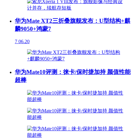
华为Mate XT2三折叠旗舰发布：U型结构+麒
麟9050+鸿蒙7
7
06.20
华为Mate10评测：徕卡/保时捷加持 颜值性能
超棒