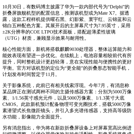
10月30日，有数码博主披露了华为一款内部代号为“Delphi”的
折叠屏旗舰机型的配置信息，推测该机型或为Mate X7。据透
露，这款工程样机提供曜石黑、幻影紫、寰宇红、云锦蓝和云
锦白五种配色方案。其展开后的主屏幕尺寸为7.95英寸，采用
±2K分辨率的COE LTPO技术面板，搭配超薄柔性玻璃
（UTG）材质，兼顾显示效果与耐用性。
核心性能方面，新机将搭载麒麟9030处理器，整体运算能力和
能效表现有望进一步优化。在续航上，电池容量相较前代有所
提升，同时整机设计更趋轻薄，意在实现性能与便携性的更好
平衡。官方对该机型的定位为“更全能”的折叠形态智能手机，
计划发布时间暂定于11月。
关于影像系统，此前已有相关线索浮现。今年7月，有消息称
某品牌正在测试两种不同的主摄传感器方案：分别为5000万像
素、1/1.56英寸感光元件，以及5000万像素、1/1.3英寸大底
CMOS。此款新机预计配备物理可变光圈技术，搭载5000万像
素潜望式长焦微距镜头，并引入多光谱传感器，支持高等级防
水功能，影像能力全面提升。
另有消息指出，华为将在新款折叠屏设备上对屏幕宽高比例进