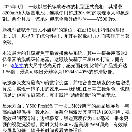
2025年9月，一款以超长续航著称的机型正式亮相，其搭载
8200mAh大容量电池，连续使用超过20小时的表现令人印象深
刻。两个月后，该系列迎来全新升级型号——Y500 Pro。
新机型被赋予“国民小旗舰”的定位，在延续耐用特性的基础
上，进一步提升了综合性能，尤其在影像能力方面实现了显著
突破。
本次最大的升级聚焦于后置摄像头系统，其中主摄采用高达2
亿像素的旗舰级传感器。这颗镜头基于三星HP5打造，拥有
1/1.5
6英寸
的大尺寸感光元件，感光面积相比前代产品提升达
1.56倍，最高可输出分辨率为16384×14056的超清影像。
该摄像头支持最高30倍数字变焦，并结合自主研发的长焦增强
算法，实现一镜多用的效果——既能胜任日常主摄角色，也能
满足远距离拍摄需求，真正践行“越级影像”的产品理念。
显示方面，Y500 Pro配备了一块1.5K分辨率的高品质屏幕，与
高端旗舰保持一致水准。屏幕全局激发亮度可达1600尼特，视
觉效果明亮清晰；边框极窄，黑边宽度仅为1.37毫米，带来更
强的视觉沉浸感。同时支持3840Hz超高频PWM调光，有效减
少屏幕闪烁，提升长时间观看的舒适度。