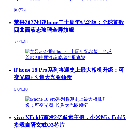
问答
4
苹果2027推iPhone二十周年纪念版：全球首款
四曲面液态玻璃全屏旗舰
5
04.28
iPhone 18 Pro系列将迎史上最大相机升级：可
变光圈+长焦大光圈领衔
6
04.30
vivo XFold6首发2亿像素主摄，小米Mix Fold5
搭载自研玄戒O3芯片