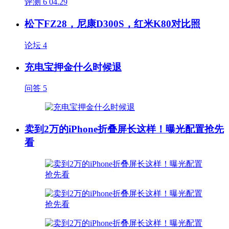
评测
6
04.29
松下FZ28，尼康D300S，红米K80对比照
论坛
4
充电宝押金什么时候退
问答
5
卖到2万的iPhone折叠屏长这样！曝光配置抢先
看