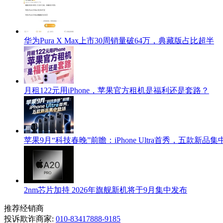
华为Pura X Max上市30周销量破64万，典藏版占比超半
月租122元用iPhone，苹果官方租机是福利还是套路？
苹果9月“科技春晚”前瞻：iPhone Ultra首秀，五款新品
2nm芯片加持 2026年旗舰新机将于9月集中发布
推荐经销商
投诉欺诈商家:
010-83417888-9185