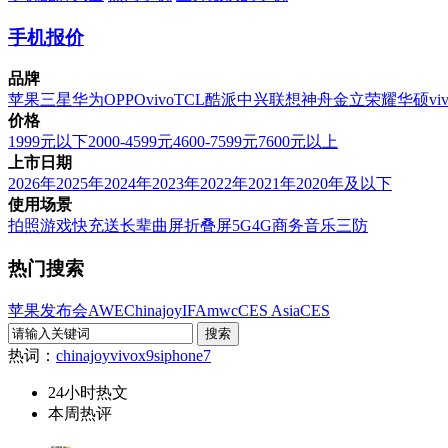
手机报价
品牌
苹果
三星
华为
OPPO
vivo
TCL
酷派
中兴
联想
神舟
金立
荣耀
华硕
vi
价格
1999元以下
2000-4599元
4600-7599元
7600元以上
上市日期
2026年
2025年
2024年
2023年
2022年
2021年
2020年及以下
使用场景
拍照
游戏
快充
送长辈
曲屏
折叠屏
5G
4G
商务
音乐
三防
热门搜索
苹果发布会
AWE
Chinajoy
IFA
mwc
CES Asia
CES
热词：
chinajoy
vivox9s
iphone7
24小时热文
本周热评