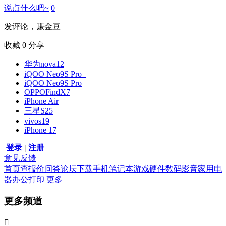
说点什么吧~
0
发评论，赚金豆
收藏
0
分享
华为nova12
iQOO Neo9S Pro+
iQOO Neo9S Pro
OPPOFindX7
iPhone Air
三星S25
vivos19
iPhone 17
登录
|
注册
意见反馈
首页
查报价
问答
论坛
下载
手机
笔记本
游戏硬件
数码影音
家用电
器
办公打印
更多
更多频道
