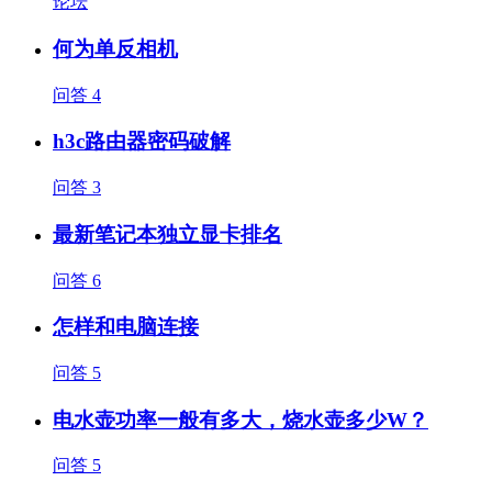
论坛
何为单反相机
问答
4
h3c路由器密码破解
问答
3
最新笔记本独立显卡排名
问答
6
怎样和电脑连接
问答
5
电水壶功率一般有多大，烧水壶多少W？
问答
5