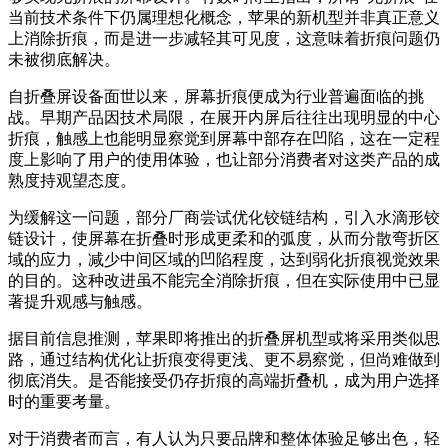
当前技术条件下仍属理想化概念，苹果的新机型并非真正意义
上消除折痕，而是进一步减轻其可见度，这意味着折痕问题仍
未被彻底解决。
自折叠屏设备面世以来，屏幕折痕便成为行业普遍面临的挑
战。早期产品因技术局限，在展开内屏后往往出现明显的中心
折痕，触感上也能明显察觉到屏幕中部存在凹陷，这在一定程
度上影响了用户的使用体验，也让部分消费者对这类产品的成
熟度持观望态度。
为缓解这一问题，部分厂商尝试优化铰链结构，引入水滴形铰
链设计，使屏幕在折叠时形成更柔和的弧度，从而分散弯折区
域的应力，减少中间区域的凹陷程度，达到弱化折痕视觉效果
的目的。这种改进虽不能完全消除折痕，但在实际使用中已显
著提升观感与触感。
据目前信息推测，苹果即将推出的折叠屏机型或将采用类似思
路，通过结构优化让折痕变得更浅、更不易察觉，但尚难做到
彻底消失。是否能接受仍存折痕的高端折叠机，成为用户选择
时的重要考量。
对于消费者而言，有人认为只要品牌和整体体验足够出色，轻