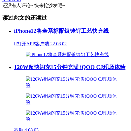
还没有人评论~
快来
抢沙发
吧~
读过此文的还读过
iPhone12将全系标配镀铑钌工艺快充线

打开APP客户端
22
08.02
120W超快闪充15分钟充满 iQOO CJ现场体验
视频
4
08.03