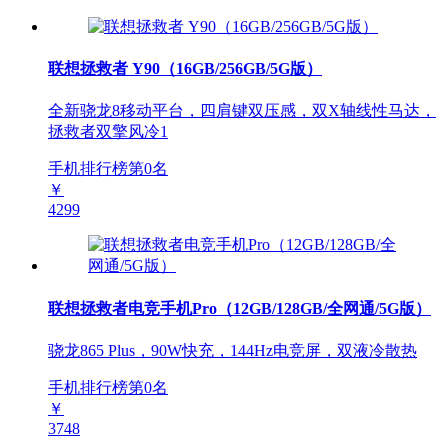
联想拯救者 Y90（16GB/256GB/5G版）
全新骁龙8移动平台，四肩键双压感，双X轴线性马达，
拯救者双擎风冷1
手机排行榜第
0
名
￥
4299
联想拯救者电竞手机Pro（12GB/128GB/全网通/5G版）
骁龙865 Plus，90W快充，144Hz电竞屏，双液冷散热
手机排行榜第
0
名
￥
3748