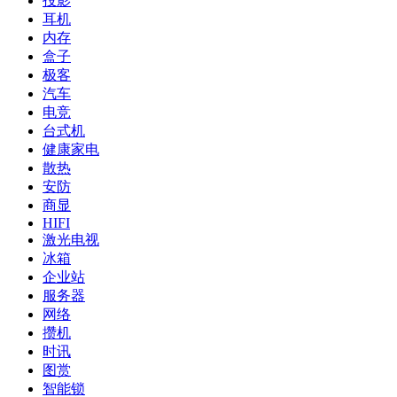
投影
耳机
内存
盒子
极客
汽车
电竞
台式机
健康家电
散热
安防
商显
HIFI
激光电视
冰箱
企业站
服务器
网络
攒机
时讯
图赏
智能锁