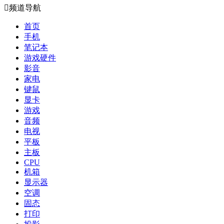

频道导航
首页
手机
笔记本
游戏硬件
影音
家电
键鼠
显卡
游戏
音频
电视
平板
主板
CPU
机箱
显示器
空调
固态
打印