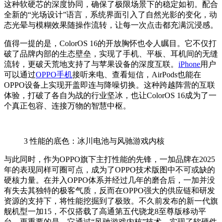
这种软硬芯的深度协同，确保了极限场景下的稳定如初。配合
全新的“光场设计”语言，系统界面引入了自然光影的变化，动
态光晕与模糊效果随操作流转，让每一次点击都充满沉浸感。
值得一提的是，ColorOS 16的开放胸怀也令人瞩目。它不仅打
破了品牌内部的生态壁垒，实现了手机、平板、耳机间的无缝
流转，更破天荒地支持了与苹果设备的深度互联。
iPhone
用户
可以通过
OPPO手机
接听来电、查看短信，AirPods也能在
OPPO设备上实现开盖即连与降噪切换。这种跨越阵营的互联
体验，打破了各自为战的行业坚冰，也让ColorOS 16成为了一
个真正包容、连接万物的智慧中枢。
3
性能的底色：冰川电池与风驰游戏内核
与此同时，作为OPPO旗下主打性能的先锋，一加品牌在2025
年的表现同样可圈可点，成为了OPPO技术版图中不可或缺的
硬核力量。在并入OPPO体系并经过几年的磨合后，一加并没
有失去其独特的极客气质，反而在OPPO强大的供应链和研发
资源的支持下，将性能挖掘到了极致。不久前发布的新一代旗
舰机型一加15，不仅搭载了高通第五代骁龙8至尊版移动平
台，更重要的是，它通过“风驰游戏内核”技术，实现了软硬件