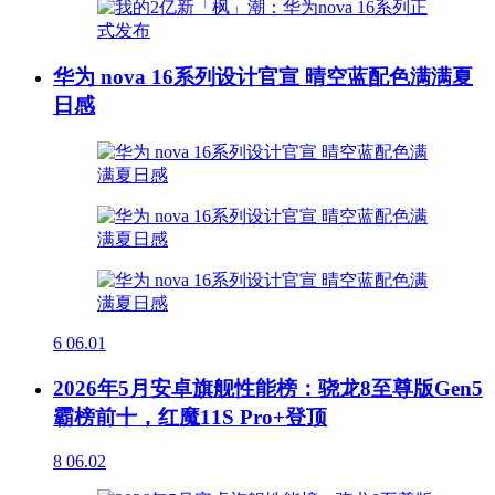
华为 nova 16系列设计官宣 晴空蓝配色满满夏
日感
6
06.01
2026年5月安卓旗舰性能榜：骁龙8至尊版Gen5
霸榜前十，红魔11S Pro+登顶
8
06.02