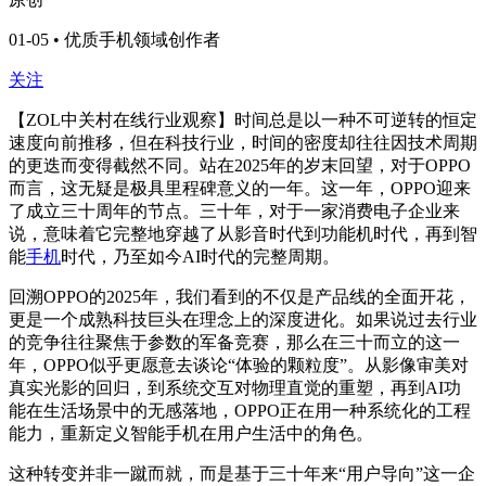
01-05 • 优质手机领域创作者
关注
【ZOL中关村在线行业观察】时间总是以一种不可逆转的恒定
速度向前推移，但在科技行业，时间的密度却往往因技术周期
的更迭而变得截然不同。站在2025年的岁末回望，对于OPPO
而言，这无疑是极具里程碑意义的一年。这一年，OPPO迎来
了成立三十周年的节点。三十年，对于一家消费电子企业来
说，意味着它完整地穿越了从影音时代到功能机时代，再到智
能
手机
时代，乃至如今AI时代的完整周期。
回溯OPPO的2025年，我们看到的不仅是产品线的全面开花，
更是一个成熟科技巨头在理念上的深度进化。如果说过去行业
的竞争往往聚焦于参数的军备竞赛，那么在三十而立的这一
年，OPPO似乎更愿意去谈论“体验的颗粒度”。从影像审美对
真实光影的回归，到系统交互对物理直觉的重塑，再到AI功
能在生活场景中的无感落地，OPPO正在用一种系统化的工程
能力，重新定义智能手机在用户生活中的角色。
这种转变并非一蹴而就，而是基于三十年来“用户导向”这一企