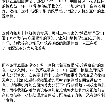
卡顿甚至画面撕裂，但在ColorOS 16中，动画会像一根被拉伸
的橡皮筋一样，顺滑地响应手指的每一个细微动作，自然地回
弹、收缩。这种“指哪打哪”的跟手感，消除了人机交互中的生
涩摩擦。
这种流畅并非旗舰机的专属，历时三年打磨的“繁星编译器”打
通了Java代码与底层硬件的隔阂，让入门级机型也能在开机、
扫码、加载等高频场景中获得越级的顺滑体验，真正实现
了“顶配流畅的大众化普惠”。
而深藏于底层的潮汐引擎，则扮演着更像是“芯片调度官”的角
色。它深入到了SoC的系统缓存（SLC）层面，根据应用场景
动态分配算力。在实际使用中，这种调度带来的改变是润物细
无声的。比如在进行视频通话的同时切换到后台回复微信消
息，以往手机可能会因为算力分配不均导致视频卡顿或发热剧
增，而搭载潮汐引擎的设备则能精准地将大核算力分配给前台
高负载任务，小核处理后台保活，既保证了流畅，又有效抑制
了发热。