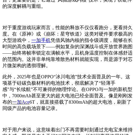
的深度解耦与重组。
对于重度游戏玩家而言，性能的释放不仅仅看跑分，更看持久
度。在《原神》或《崩坏：星穹铁道》这类对硬件要求极高的
大型游戏中，
一加手机
凭借风驰内核的指令级调度，能够在长
时间的高负载场景下——例如复杂的深渊战斗或开放世界跑图
——始终将帧率锁定在满帧水平，且机身温度控制在体感舒适
的范围内。这并非单纯靠堆散热材料就能实现，而是源于对芯
片微架构的透彻理解。
此外，2025年也是OPPO“冰川电池”技术全面普及的一年。这
项基于硅碳负极材料的电池技术，彻底解决了“轻薄手
感”与“长续航”不可兼得的物理悖论。在OPPO与一加的新机型
中，7000mAh甚至更大的超大电池已经全面普及。像是刚刚发
布的
一加Ace
6T，就直接搭载了8300mAh的超大电池，刷新了
同级产品的电池容量记录。
对于用户来说，这意味着出门不再需要时刻通过充电宝来维持