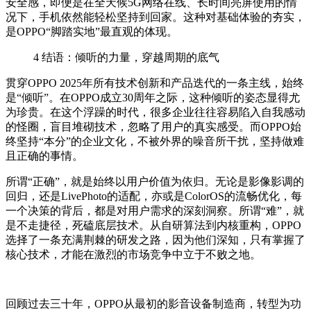
安全感，即便是在全天候5G网络在线、长时间亮屏使用的情
况下，手机依然能轻松坚持到回家。这种对基础体验的夯实，
是OPPO“脚踏实地”最直观的体现。
4
结语：倾听的力量，穿越周期的底气
贯穿OPPO 2025年所有技术创新和产品迭代的一条主线，始终
是“倾听”。在OPPO成立30周年之际，这种倾听的姿态显得尤
为珍贵。在这个浮躁的时代，很多企业往往容易陷入自我感动
的怪圈，盲目堆砌技术，忽略了用户的真实感受。而OPPO始
终坚持“本分”的企业文化，不被外界的噪音所干扰，坚持做难
且正确的事情。
所谓“正确”，就是始终以用户价值为依归。无论是影像影调的
回归，还是LivePhoto的适配，亦或是ColorOS的流畅优化，每
一个决策的背后，都是对用户需求的深刻洞察。所谓“难”，就
是不走捷径，死磕底层技术。从自研算法到内核重构，OPPO
选择了一条充满荆棘的研发之路，因为他们深知，只有掌握了
核心技术，才能在激烈的市场竞争中立于不败之地。
回顾过去三十年，OPPO从最初的影音设备制造商，转型为功