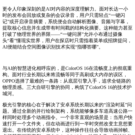
更令人印象深刻的是AI对内容的深度理解力。面对长达一小
时的发布会回放或复杂的会议录音，用户只需轻点“一键闪
记”或开启录音摘要，系统便会自动解析图像、音频与字幕，
提取核心信息并生成带有时间戳的结构化摘要。这种能力甚至
打破了物理世界的界限——“一键问屏”允许小布通过摄像
头“看”懂现实世界，用户在探店时只需指着菜单或招牌提问，
AI便能结合空间图像识别技术实现“指哪答哪”。
与AI的智慧进化相呼应的，是ColorOS 16在流畅度上的彻底重
构。面对行业长期以来将流畅等同于高刷或大内存的误区，
OPPO选择了最难的一条路：从底层引擎入手，追求全链路的
物理质感。三大自研引擎的协同，构筑了ColorOS 16的技术护
城河。
极光引擎的核心在于解决了安卓系统长期以来的“渲染时延”问
题。通过全新的并行绘制架构，系统能够像多车道高速公路一
样同时处理多个动画指令。一个非常直观的场景是：当用户快
速打开一个文件夹，但在动画进行到一半时突然改变主意想要
退出。在传统的安卓系统中，这种操作往往会导致动画掉帧、