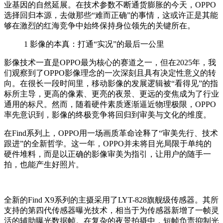
业基因的自然延展。在技术参数不断通货膨胀的今天，OPPO
选择回归本源，去做那些“难而正确”的事情，这或许正是其能
够在激烈的红海竞争中始终保持身位领先的关键所在。
1
影像的本真：打通“实况”的最后一公里
影像技术一直是OPPO最为核心的赛道之一，但在2025年，我
们观察到了OPPO影像理念的一次深刻且具有决定性意义的转
向。在很长一段时间里，移动影像的发展逻辑被“看得见”的指
标所主导，更高的像素、更亮的夜景、更远的变焦成为了行业
通用的标尺。然而，随着硬件素质逐渐逼近物理极限，OPPO
率先意识到，影像的终极竞争将回归到审美与文化的维度。
在Find系列上，OPPO用一场画质革命诠释了“审美先行、技术
跟进”的全新哲学。这一年，OPPO并未将目光局限于单纯的
硬件堆料，而是以正确的影像审美为指引，让用户的随手一
拍，也能产生好照片。
全新的Find X9系列的主摄采用了LYT-828旗舰级传感器。其所
支持的第四代传感器曝光技术，相当于为传感器新增了一帧灵
活的辅助曝光数据帧。在复杂的夜景拍摄中，短帧负责抑制光