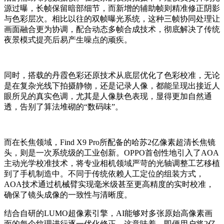
源过曝，长帧保留暗部细节，而新增的辅助帧则精准修正阴影
与色彩层次。相比以往的双帧曝光系统，这种三帧协同处理让
画面融合更为协调，配合动态多帧合成技术，彻底解决了传统
夜景模式提亮后易产生噪点的顽疾。
同时，搭载的丹霞色彩还原技术从底层优化了色彩校准，无论
是在复杂光线下拍摄静物，还是记录人像，都能呈现出接近人
眼所见的真实色调，尤其是人像肤色表现，显得更加自然通
透，告别了算法堆砌的“数码味”。
而在长焦领域，Find X9 Pro所配备的哈苏2亿像素超清长焦镜
头，则是一次系统级的工业创新。OPPO首创性地引入了AOA
主动光学校准技术，将专业相机领域严苛的光轴调整工艺移植
到了手机制造中。不同于传统依赖人工定位的组装方式，
AOA技术通过机械臂实现毫米级甚至更高精度的实时校准，
确保了镜头成像的一致性与清晰度。
结合自研的LUMO超像素引擎，AI能够对多张原始高像素画
面的每个纹理进行逐一优化修正。这意味着，即便用户将2亿