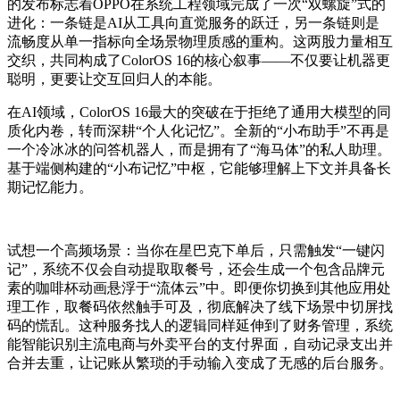
的发布标志着OPPO在系统工程领域完成了一次“双螺旋”式的
进化：一条链是AI从工具向直觉服务的跃迁，另一条链则是
流畅度从单一指标向全场景物理质感的重构。这两股力量相互
交织，共同构成了ColorOS 16的核心叙事——不仅要让机器更
聪明，更要让交互回归人的本能。
在AI领域，ColorOS 16最大的突破在于拒绝了通用大模型的同
质化内卷，转而深耕“个人化记忆”。全新的“小布助手”不再是
一个冷冰冰的问答机器人，而是拥有了“海马体”的私人助理。
基于端侧构建的“小布记忆”中枢，它能够理解上下文并具备长
期记忆能力。
试想一个高频场景：当你在星巴克下单后，只需触发“一键闪
记”，系统不仅会自动提取取餐号，还会生成一个包含品牌元
素的咖啡杯动画悬浮于“流体云”中。即便你切换到其他应用处
理工作，取餐码依然触手可及，彻底解决了线下场景中切屏找
码的慌乱。这种服务找人的逻辑同样延伸到了财务管理，系统
能智能识别主流电商与外卖平台的支付界面，自动记录支出并
合并去重，让记账从繁琐的手动输入变成了无感的后台服务。