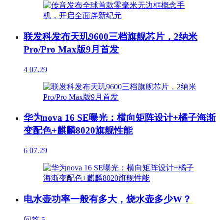
联发科发布天玑9600三档旗舰芯片，2纳米
Pro/Pro Max版9月首发
4
07.29
华为nova 16 SE曝光：横向矩阵设计+橘子海渐
变配色+麒麟8020旗舰性能
6
07.29
电水壶功率一般有多大，烧水壶多少W？
问答
5