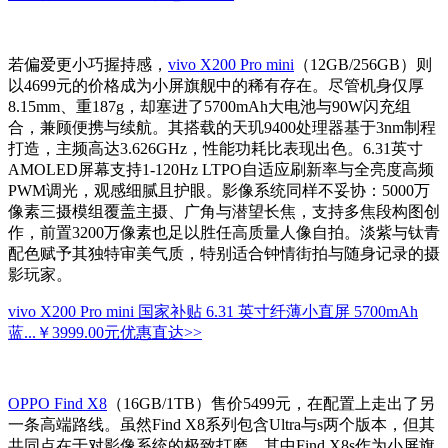
若偏爱更小巧握持感，
vivo X200 Pro mini
（12GB/256GB）则
以4699元的价格成为小屏旗舰中的稀有存在。尽管机身仅厚
8.15mm、重187g，却塞进了5700mAh大电池与90W闪充组
合，兼顾便携与续航。其搭载的天玑9400处理器基于3nm制程
打造，主频高达3.626GHz，性能功耗比表现出色。6.31英寸
AMOLED屏幕支持1-120Hz LTPO自适应刷新率与全亮度高频
PWM调光，观感细腻且护眼。影像系统同样不妥协：5000万
像素三摄模组覆盖主摄、广角与潜望长焦，支持多焦段构图创
作，前置3200万像素也足以胜任高质量人像自拍。淡紫与钛青
配色赋予其独特审美气质，特别适合钟情街拍与随身记录的摄
影玩家。
vivo X200 Pro mini 国家补贴 6.31 英寸纤薄小直屏 5700mAh
蓝...
￥3999.00元
优惠直达>>
OPPO Find X8
（16GB/1TB）售价5499元，在配置上走出了另
一条高端路线。虽然Find X8系列包含Ultra与s两个版本，但其
共同点在于对影像系统的极致打磨。其中Find X8s作为小屏旗