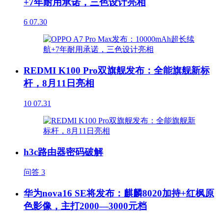
+7年耐用承诺，三色设计亮相
6
07.30
REDMI K100 Pro双旗舰发布：全能旗舰新标
杆，8月11日亮相
10
07.31
h3c路由器密码破解
问答
3
华为nova16 SE将发布：麒麟8020加持+红枫原
色影像，主打2000—3000元档