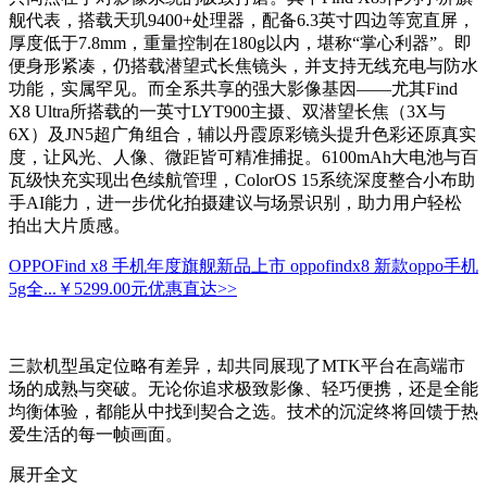
舰代表，搭载天玑9400+处理器，配备6.3英寸四边等宽直屏，
厚度低于7.8mm，重量控制在180g以内，堪称“掌心利器”。即
便身形紧凑，仍搭载潜望式长焦镜头，并支持无线充电与防水
功能，实属罕见。而全系共享的强大影像基因——尤其Find
X8 Ultra所搭载的一英寸LYT900主摄、双潜望长焦（3X与
6X）及JN5超广角组合，辅以丹霞原彩镜头提升色彩还原真实
度，让风光、人像、微距皆可精准捕捉。6100mAh大电池与百
瓦级快充实现出色续航管理，ColorOS 15系统深度整合小布助
手AI能力，进一步优化拍摄建议与场景识别，助力用户轻松
拍出大片质感。
OPPOFind x8 手机年度旗舰新品上市 oppofindx8 新款oppo手机
5g全...
￥5299.00元
优惠直达>>
三款机型虽定位略有差异，却共同展现了MTK平台在高端市
场的成熟与突破。无论你追求极致影像、轻巧便携，还是全能
均衡体验，都能从中找到契合之选。技术的沉淀终将回馈于热
爱生活的每一帧画面。
展开全文