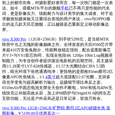
初上的都市街角，对摄影爱好者而言，每一次快门都是一次表
达。如今，搭载MTK平台的旗舰
手机
已不再只是性能的代名
词，更是影像实力、续航耐力与设计美学的集大成者。对于追
求极致拍摄体验又注重综合表现的用户来说，vivo与OPPO推
出的这几款天玑芯旗舰，正以越级姿态重新定义移动影像边
界。
vivo X300 Pro
（12GB+256GB）到手价5299元，是当前MTK
阵营中当之无愧的影像巅峰之作。全球首发的天玑9500芯片带
来超410万安兔兔跑分，性能释放稳定强劲，配合蓝图影像芯
片V3+与VS1双芯协同，实现全焦段4K 120fps 10bit Log视频录
制能力，为专业创作者提供接近电影机的后期空间。其主摄采
用1/1.28英寸LYT-828传感器，f/1.57大光圈结合CIPA 5.5防
抖，暗光环境下依然通透纯净；更惊艳的是那枚85mm蔡司2亿
像素APO长焦镜头，1/1.
4英寸
超大底搭配f/2.67光圈，支持多
倍光学变焦与超高解析力输出，远摄细节堪比单反之姿。
6510mAh半固态电池支撑全天创作不断电，90W有线与40W无
线快充让补能高效从容，加上IP68防护与OriginOS 6的跨生态
互联功能，无论是户外采风还是日常记录，皆游刃有余。
vivo X300 Pro 12GB+256GB 旷野棕 蔡司2亿APO超级长焦 蓝
图影像...
￥5199.00元
优惠直达>>