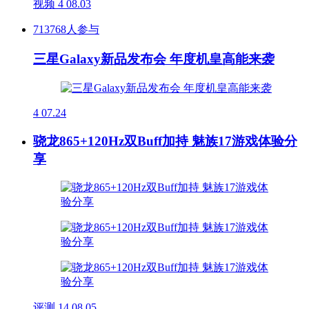
视频
4
08.03
713768人参与
三星Galaxy新品发布会 年度机皇高能来袭
4
07.24
骁龙865+120Hz双Buff加持 魅族17游戏体验分
享
评测
14
08.05