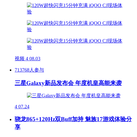
视频
4
08.03
713768人参与
三星Galaxy新品发布会 年度机皇高能来袭
4
07.24
骁龙865+120Hz双Buff加持 魅族17游戏体验分
享