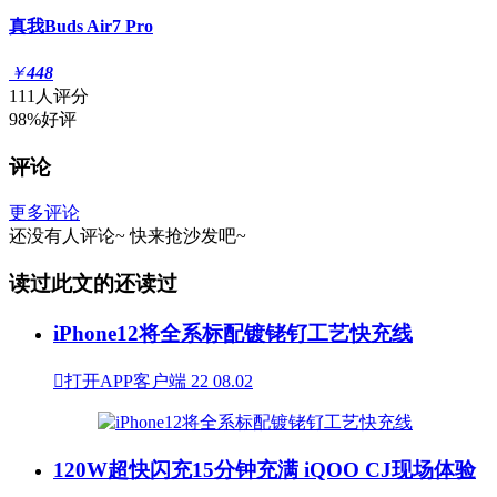
真我Buds Air7 Pro
￥
448
111人评分
98%好评
评论
更多评论
还没有人评论~
快来
抢沙发
吧~
读过此文的还读过
iPhone12将全系标配镀铑钌工艺快充线

打开APP客户端
22
08.02
120W超快闪充15分钟充满 iQOO CJ现场体验