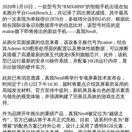
2026年1月10日，一款型号为“RMX8899”的智能手机出现在知
名跑分平台GeekBench上，共记录了四次测试成绩。其中最高
的一次表现为单核得分2876分，多核得分达到9245分。根据此
前在国际设备识别数据库中的信息比对，该型号对应的是
realme旗下即将推出的新款手机——真我Neo8。
从跑分页面披露的信息来看，该设备主板代号为canoe，结合
其Adreno 829图形处理器的配置以及整体性能数据，可以推断
其搭载了高通最新的第五代骁龙8系列旗舰芯片。此外，该机
型已运行最新的安卓16操作系统，并配备16GB运行内存，显
示出较强的硬件实力。
此前已有消息透露，真我Neo8将举行专项屏幕技术发布会，
时间定于1月12日下午14:30，届时将重点介绍其屏幕所采用的
高端发光材料。官方宣传中提到，新机将具备出色的显示素质
与领先的视觉体验，并强调构建了完善且高效的游戏生态支
持。
作为品牌开年推出的重磅产品，真我Neo8被定位为“越级之
作”，官方已确认将于本月正式亮相。目前，该系列中名为“赛
博紫”的配色方案已对外公布，设计上采用了透明RGB元素，