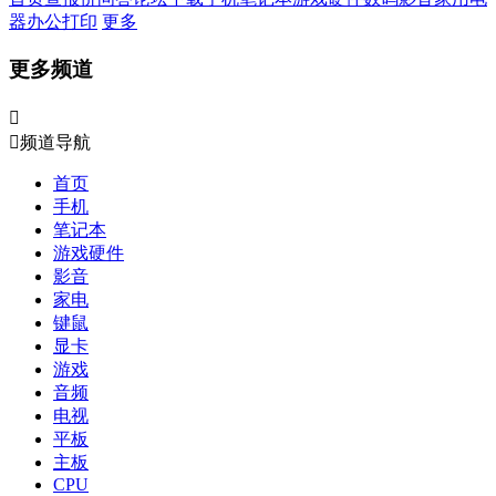
器
办公打印
更多
更多频道


频道导航
首页
手机
笔记本
游戏硬件
影音
家电
键鼠
显卡
游戏
音频
电视
平板
主板
CPU