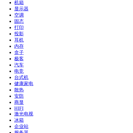
机箱
显示器
空调
固态
打印
投影
耳机
内存
盒子
极客
汽车
电竞
台式机
健康家电
散热
安防
商显
HIFI
激光电视
冰箱
企业站
服务器