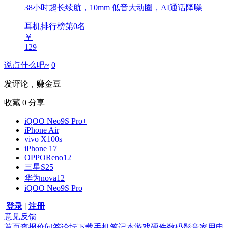
38小时超长续航，10mm 低音大动圈，AI通话降噪
耳机排行榜第
0
名
￥
129
说点什么吧~
0
发评论，赚金豆
收藏
0
分享
iQOO Neo9S Pro+
iPhone Air
vivo X100s
iPhone 17
OPPOReno12
三星S25
华为nova12
iQOO Neo9S Pro
登录
|
注册
意见反馈
首页
查报价
问答
论坛
下载
手机
笔记本
游戏硬件
数码影音
家用电