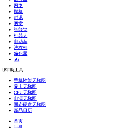
网络
攒机
时讯
图赏
智能锁
机器人
电动车
洗衣机
净化器
5G

辅助工具
手机性能天梯图
显卡天梯图
CPU天梯图
电源天梯图
固态硬盘天梯图
新品日历
首页
手机