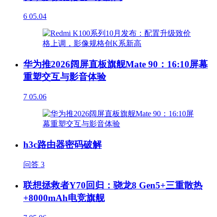
6
05.04
华为推2026阔屏直板旗舰Mate 90：16:10屏幕
重塑交互与影音体验
7
05.06
h3c路由器密码破解
问答
3
联想拯救者Y70回归：骁龙8 Gen5+三重散热
+8000mAh电竞旗舰