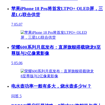
苹果iPhone 18 Pro将首发LTPO+ OLED屏，三
星LG联合供货
7
05.07
荣耀600系列月底发布：直屏旗舰搭载骁龙8至
尊版与2亿像素影像
5
05.06
电水壶功率一般有多大，烧水壶多少W？
问答
5