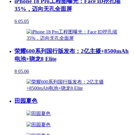
iPhone 18 Pro工程图曝光：Face ID挖孔缩
35%，迈向无孔全面屏
6
05.05
荣耀600系列国行版发布：2亿主摄+8500mAh
电池+骁龙8 Elite
8
05.06
田园夏色