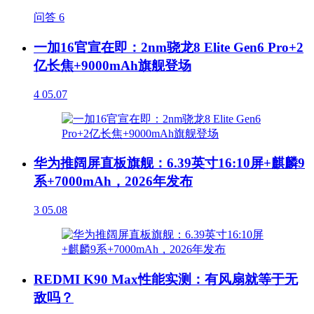
问答
6
一加16官宣在即：2nm骁龙8 Elite Gen6 Pro+2
亿长焦+9000mAh旗舰登场
4
05.07
华为推阔屏直板旗舰：6.39英寸16:10屏+麒麟9
系+7000mAh，2026年发布
3
05.08
REDMI K90 Max性能实测：有风扇就等于无
敌吗？