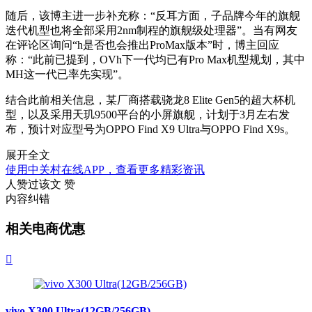
随后，该博主进一步补充称：“反耳方面，子品牌今年的旗舰
迭代机型也将全部采用2nm制程的旗舰级处理器”。当有网友
在评论区询问“h是否也会推出ProMax版本”时，博主回应
称：“此前已提到，OVh下一代均已有Pro Max机型规划，其中
MH这一代已率先实现”。
结合此前相关信息，某厂商搭载骁龙8 Elite Gen5的超大杯机
型，以及采用天玑9500平台的小屏旗舰，计划于3月左右发
布，预计对应型号为OPPO Find X9 Ultra与OPPO Find X9s。
展开全文
使用中关村在线APP，查看更多精彩资讯
人赞过该文
赞
内容纠错
相关电商优惠

vivo X300 Ultra(12GB/256GB)