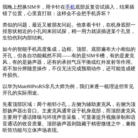
我晚上想换SIM卡，用卡针在
手机
底部反复尝试插入，结果插
错了位置，心里直打鼓：这样会不会把手机弄坏？
类似的问题，最近又被朋友问起。他拿着卡针，在机身底部一
排形状相近的小孔间来回试探，稍一用力就误插进某个孔里，
生怕伤到内部结构。
如今的智能手机高度集成，边框、顶部、底部遍布大小相似的
开孔，但各自功能截然不同——有的是SIM卡槽，有的是麦克
风，有的是扬声器，还有的承担气压平衡或红外发射等作用。
若不加分辨随意操作，不仅无法完成预期动作，还可能造成硬
件损伤。
以华为Mate80ProRS非凡大师为例，我们来逐一梳理这些常见
开孔的实际用途。
先看顶部区域：两个相邻小孔，左侧为辅助麦克风，右侧为顶
部扬声器出音口。主麦克风通常设于机身底部，而顶部麦克风
主要用于通话降噪与环境声音采集，可显著提升视频录制和语
音通话的收音质量。顶部扬声器则隐藏于精密微缝之中，兼顾
听筒功能与立体声场表现。