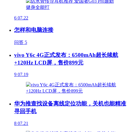
6
07.22
怎样和电脑连接
问答
5
vivo Y6c 4G正式发布：6500mAh超长续航
+120Hz LCD屏，售价899元
9
07.19
华为推查找设备离线定位功能，关机也能精准
寻回手机
8
07.21