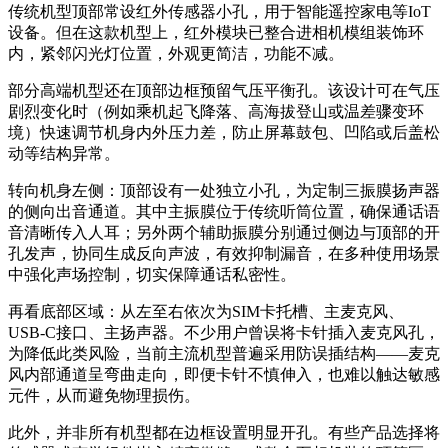
传统机型顶部常设红外传感器小孔，用于智能遥控家电等IoT
设备。但在这款机型上，红外模块已整合进相机模组装饰环
内，紧邻闪光灯位置，外观更简洁，功能不减。
部分高端机型还在顶部边框预留气压平衡孔。该设计可在气压
剧烈变化时（例如乘机起飞降落、高海拔登山或温差骤变环
境）快速调节机身内外压力差，防止屏幕鼓包、凹陷或后盖松
动等结构异常。
转向机身左侧：顶部设有一处独立小孔，为定制三振膜扬声器
的侧向出音通道。其中主振膜位于传统听筒位置，确保通话语
音清晰传入人耳；另外两个辅助振膜分别通过侧边与顶部的开
孔发声，协同生成反向声波，有效抑制漏音，在多种使用场景
中强化声场控制，切实保障通话私密性。
再看底部区域：从左至右依次为SIM卡托槽、主麦克风、
USB-C接口、主扬声器。不少用户曾误将卡针插入麦克风孔，
为降低此类风险，当前主流机型普遍采用防误插结构——麦克
风内部通道呈弯曲走向，即便卡针不慎伸入，也难以触达敏感
元件，从而避免物理损伤。
此外，并非所有机型都在边框设置明显开孔。有些产品选择将