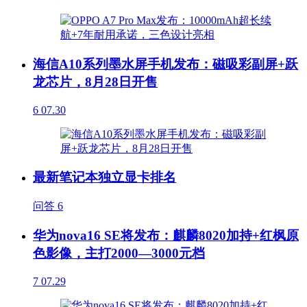
海信A10系列墨水屏手机发布：磁吸彩副屏+跃
龙芯片，8月28日开售
6
07.30
最新笔记本独立显卡排名
问答
6
华为nova16 SE将发布：麒麟8020加持+红枫原
色影像，主打2000—3000元档
7
07.29