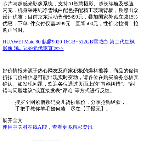
芯片与超感光影像系统，支持AI智慧摄影、超长续航及极速
闪充，机身采用纯净雪域白配色搭配精工玻璃背板，质感出众
设计优雅；目前京东活动售价5499元，叠加国家补贴立减15%
优惠，下单1件实付仅需4999元，直降500元，性价比拉满，抢
购正当时。
HUAWEI Mate 80 麒麟9020 16GB+512GB雪域白 第二代红枫
影像 鸿...
5499元
优惠直达>>
好价情报来源于热心网友及商家积极的爆料推荐，商品的促销
折扣与价格信息可能出现实时变动，请各位在购买前务必核实
确认。如发现问题，欢迎各位通过页面上的“内容纠错”、“纠
错与问题建议”或直接发表“评论”等方式进行反馈。
搜罗全网紧俏数码尖儿货抄底价，分享抢购经验，
手把手教你羊毛如何薅，尽在【手慢无】。
展开全文
使用中关村在线APP，查看更多精彩资讯