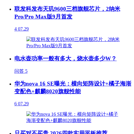
联发科发布天玑9600三档旗舰芯片，2纳米
Pro/Pro Max版9月首发
4
07.29
电水壶功率一般有多大，烧水壶多少W？
问答
5
华为nova 16 SE曝光：横向矩阵设计+橘子海渐
变配色+麒麟8020旗舰性能
6
07.29
只买对不买贵 2026四款实用平板推荐