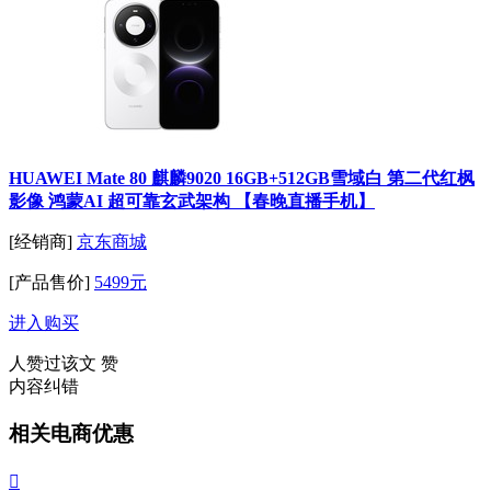
HUAWEI Mate 80 麒麟9020 16GB+512GB雪域白 第二代红枫
影像 鸿蒙AI 超可靠玄武架构 【春晚直播手机】
[经销商]
京东商城
[产品售价]
5499元
进入购买
人赞过该文
赞
内容纠错
相关电商优惠
