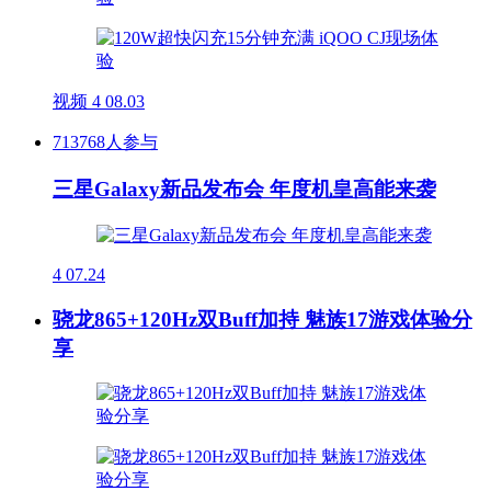
视频
4
08.03
713768人参与
三星Galaxy新品发布会 年度机皇高能来袭
4
07.24
骁龙865+120Hz双Buff加持 魅族17游戏体验分
享