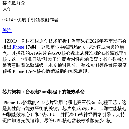
某吃瓜群众
原创
03-14 • 优质手机领域创作者
关注
【ZOL中关村在线原创技术解析】当苹果在2026年春季发布会
推出
iPhone
17e时，这款定位中端市场的机型迅速成为舆论焦
点。其搭载的A19芯片在GPU核心数上从标准版的5核缩减至4
核，这一“精准刀法”引发了消费者对性能的质疑：核心数减少
是否意味着体验降级？本文通过跑分、游戏实测等多维度深度
解析iPhone 17e在核心数缩减后的实际表现。
芯片架构：台积电3nm制程下的能效革命
iPhone 17e搭载的A19芯片采用台积电第三代3nm制程工艺，这
是其性能与能效平衡的关键。芯片集成6核CPU（2颗性能核心
+4颗能效核心）和4核GPU，并配备16核神经网络引擎，支持
硬件加速光线追踪。尽管GPU核心数较标准版减少1核。