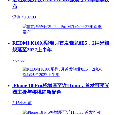
布
评测
40
07.03
REDMI K100系列8月首发骁龙8E5，2纳米旗
舰延至2027上半年
7
07.03
iPhone 18 Pro将增厚至近11mm，首发可变光
圈主摄与樱桃红新配色
3
15小时前