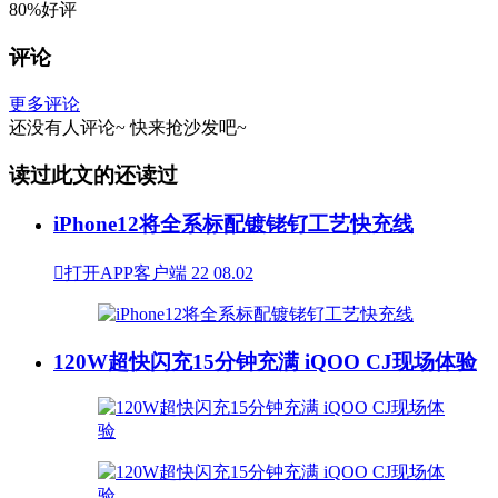
80%好评
评论
更多评论
还没有人评论~
快来
抢沙发
吧~
读过此文的还读过
iPhone12将全系标配镀铑钌工艺快充线

打开APP客户端
22
08.02
120W超快闪充15分钟充满 iQOO CJ现场体验