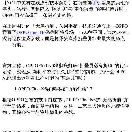
【ZOL中关村在线原创技术解析】在折叠屏
手机
发展的第七个
年头，当行业普遍陷入
“
轻薄度
”
与
“
电池容量
”
的零和博弈时，
OPPO
再次选择了一条最难走的路。
在上周召开的「无感折痕，久用平整」技术沟通会上，
OPPO
官宣了
OPPO Find N6
系列即将登场。与以往不同，这次
OPPO
没有过多渲染参数，而是将矛头直指折叠屏行业最大的痛点
——
折痕。
官方宣称，
OPPOFind N6
将彻底打破
“
折叠屏必有折痕
”
的行业
定论，实现从
“
新机平整
”
到
“
久用平整
”
的跨越。为什么
OPPO
总能搞出这种看似不可能的
“
花活儿
”
呢？
1
OPPO Find N6如何终结“折痕焦虑”？
根据
OPPO
公布的技术白皮书，
OPPO Find N6
的
“
无感折痕
”
并
非营销话术，而是基于结构、材料、工艺三大维度的系统性重
构，其核心在于对物理极限的挑战。