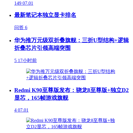
149
07.01
最新笔记本独立显卡排名
问答
6
华为推万元级双折叠旗舰：三折U型结构+逻辑
折叠芯片引领高端突围
5
17小时前
Redmi K90至尊版发布：骁龙8至尊版+独立D2
显芯，165帧游戏旗舰
4
07.01