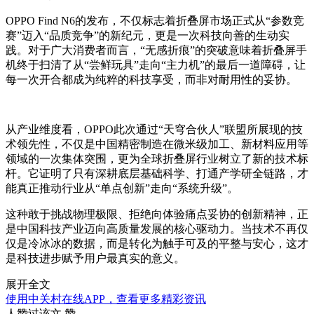
OPPO Find N6
的发布，不仅标志着折叠屏市场正式从
“
参数竞
赛
”
迈入
“
品质竞争
”
的新纪元，更是一次科技向善的生动实
践。对于广大消费者而言，
“
无感折痕
”
的突破意味着折叠屏手
机终于扫清了从
“
尝鲜玩具
”
走向
“
主力机
”
的最后一道障碍，让
每一次开合都成为纯粹的科技享受，而非对耐用性的妥协。
从产业维度看，
OPPO
此次通过“天穹合伙人”联盟所展现的技
术领先性，不仅是中国精密制造在微米级加工、新材料应用等
领域的一次集体突围，更为全球折叠屏行业树立了新的技术标
杆。它证明了只有深耕底层基础科学、打通产学研全链路，才
能真正推动行业从“单点创新”走向“系统升级”。
这种敢于挑战物理极限、拒绝向体验痛点妥协的创新精神，正
是中国科技产业迈向高质量发展的核心驱动力。当技术不再仅
仅是冷冰冰的数据，而是转化为触手可及的平整与安心，这才
是科技进步赋予用户最真实的意义。
展开全文
使用中关村在线APP，查看更多精彩资讯
人赞过该文
赞