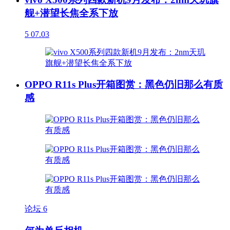
舰+潜望长焦全系下放
5
07.03
OPPO R11s Plus开箱图赏：黑色仍旧那么有质
感
论坛
6