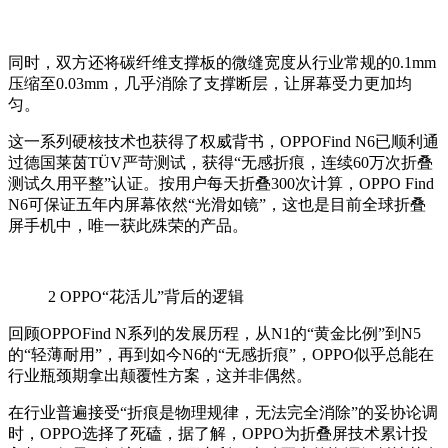
同时，双方还将碳纤维支撑板的微缝宽度从行业常规的
0.1mm
压缩至
0.03mm
，几乎消除了支撑断层，让屏幕受力更加均
匀。
这一系列硬核技术也获得了权威背书，
OPPOFind N6
已顺利通
过德国莱茵
TÜV
严苛测试，获得
“
无感折痕，连续
60
万次折叠
测试
久用平整
”
认证。按用户每天折叠
300
次计算，
OPPO Find
N6
可保证五年内屏幕依然
“
光滑如镜
”
，这也是目前全球折叠
屏手机中，唯一获此殊荣的产品。
2
OPPO“花活儿”背后的逻辑
回顾
OPPOFind N
系列的发展历程，从
N1
的
“
黄金比例
”
到
N5
的
“
轻薄耐用
”
，再到如今
N6
的
“
无感折痕
”
，
OPPO
似乎总能在
行业瓶颈期拿出颠覆性方案，这并非偶然。
在行业普遍接受
“
折痕是物理规律，无法完全消除
”
的妥协论调
时，
OPPO
选择了死磕，据了解，
OPPO
为折叠屏技术累计投