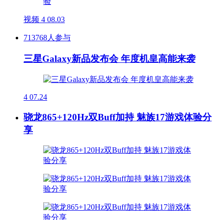
视频
4
08.03
713768人参与
三星Galaxy新品发布会 年度机皇高能来袭
4
07.24
骁龙865+120Hz双Buff加持 魅族17游戏体验分
享