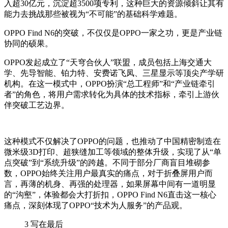
入超
30
亿元，沉淀超
3500
项专利，这种巨大的资源倾斜让其有
能力去挑战那些被视为
“
不可能
”
的基础科学难题。
OPPO Find N6
的突破，不仅仅是
OPPO
一家之功，更是产业链
协同的硕果。
OPPO
发起成立了
“
天穹合伙人
”
联盟，成员包括上海交通大
学、先导智能、铂力特、安费诺飞凤、三星显示等顶尖产学研
机构。在这一模式中，
OPPO
扮演
“
总工程师
”
和
“
产业链牵引
者
”
的角色，将用户需求转化为具体的技术指标，牵引上游伙
伴突破工艺边界。
这种模式不仅解决了
OPPO
的问题，也推动了中国精密制造在
微米级
3D
打印、超狭缝加工等领域的整体升级，实现了从
“
单
点突破
”
到
“
系统升级
”
的跨越。不同于部分厂商盲目堆砌参
数，
OPPO
始终关注用户最真实的痛点，对于折叠屏用户而
言，再薄的机身、再强的处理器，如果屏幕中间有一道明显
的
“
沟壑
”
，体验都会大打折扣，
OPPO Find N6
直击这一核心
痛点，深刻体现了
OPPO“
技术为人服务
”
的产品观。
3
写在最后