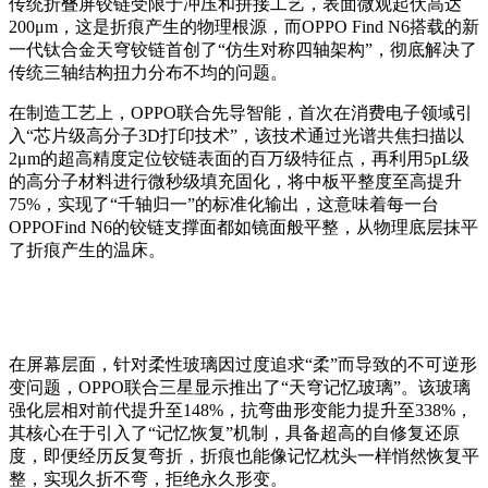
传统折叠屏铰链受限于冲压和拼接工艺，表面微观起伏高达
200μm
，这是折痕产生的物理根源，而
OPPO Find N6
搭载的新
一代钛合金天穹铰链首创了
“
仿生对称四轴架构
”
，彻底解决了
传统三轴结构扭力分布不均的问题。
在制造工艺上，
OPPO
联合先导智能，首次在消费电子领域引
入
“
芯片级高分子
3D
打印技术
”
，该技术通过光谱共焦扫描以
2μm
的超高精度定位铰链表面的百万级特征点，再利用
5pL
级
的高分子材料进行微秒级填充固化，将中板平整度至高提升
75%
，实现了
“
千轴归一
”
的标准化输出，这意味着每一台
OPPOFind N6
的铰链支撑面都如镜面般平整，从物理底层抹平
了折痕产生的温床。
在屏幕层面，针对柔性玻璃因过度追求
“
柔
”
而导致的不可逆形
变问题，
OPPO
联合三星显示推出了
“
天穹记忆玻璃
”
。该玻璃
强化层相对前代提升至
148%
，抗弯曲形变能力提升至
338%
，
其核心在于引入了
“
记忆恢复
”
机制，具备超高的自修复还原
度，即便经历反复弯折，折痕也能像记忆枕头一样悄然恢复平
整，实现久折不弯，拒绝永久形变。