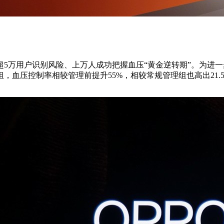
，已帮助超5万用户识别风险、上万人成功把握血压“黄金逆转期”。
，血压控制率相较管理前提升55%，相较常规管理组也高出21.