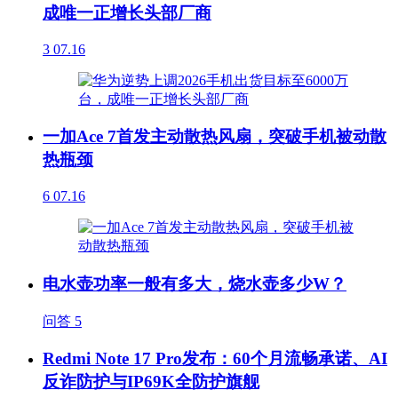
成唯一正增长头部厂商
3
07.16
一加Ace 7首发主动散热风扇，突破手机被动散
热瓶颈
6
07.16
电水壶功率一般有多大，烧水壶多少W？
问答
5
Redmi Note 17 Pro发布：60个月流畅承诺、AI
反诈防护与IP69K全防护旗舰