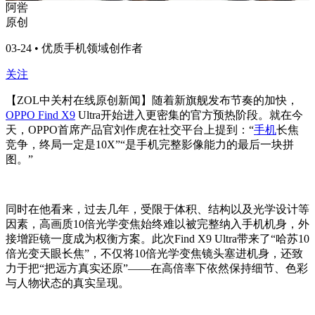
阿喾
原创
03-24 • 优质手机领域创作者
关注
【ZOL中关村在线原创新闻】随着新旗舰发布节奏的加快，
OPPO Find X9
Ultra开始进入更密集的官方预热阶段。就在今
天，OPPO首席产品官刘作虎在社交平台上提到：“
手机
长焦
竞争，终局一定是10X”“是手机完整影像能力的最后一块拼
图。”
同时在他看来，过去几年，受限于体积、结构以及光学设计等
因素，高画质10倍光学变焦始终难以被完整纳入手机机身，外
接增距镜一度成为权衡方案。此次Find X9 Ultra带来了“哈苏10
倍光变天眼长焦”，不仅将10倍光学变焦镜头塞进机身，还致
力于把“把远方真实还原”——在高倍率下依然保持细节、色彩
与人物状态的真实呈现。