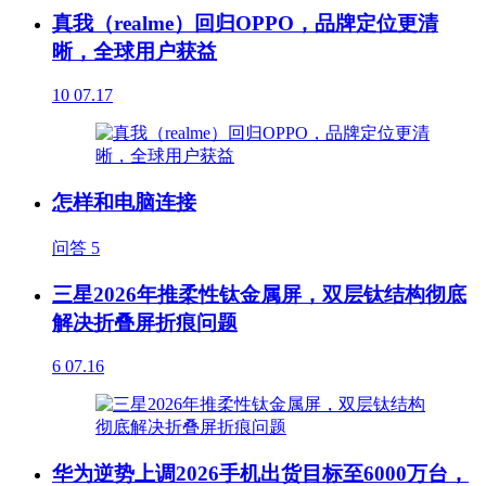
真我（realme）回归OPPO，品牌定位更清
晰，全球用户获益
10
07.17
怎样和电脑连接
问答
5
三星2026年推柔性钛金属屏，双层钛结构彻底
解决折叠屏折痕问题
6
07.16
华为逆势上调2026手机出货目标至6000万台，