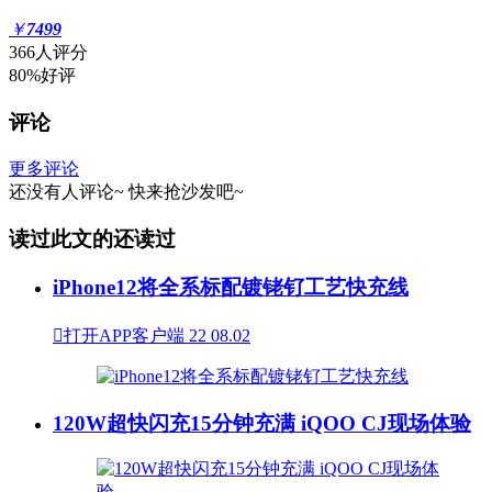
￥
7499
366人评分
80%好评
评论
更多评论
还没有人评论~
快来
抢沙发
吧~
读过此文的还读过
iPhone12将全系标配镀铑钌工艺快充线

打开APP客户端
22
08.02
120W超快闪充15分钟充满 iQOO CJ现场体验