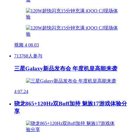
视频
4
08.03
713768人参与
三星Galaxy新品发布会 年度机皇高能来袭
4
07.24
骁龙865+120Hz双Buff加持 魅族17游戏体验分
享