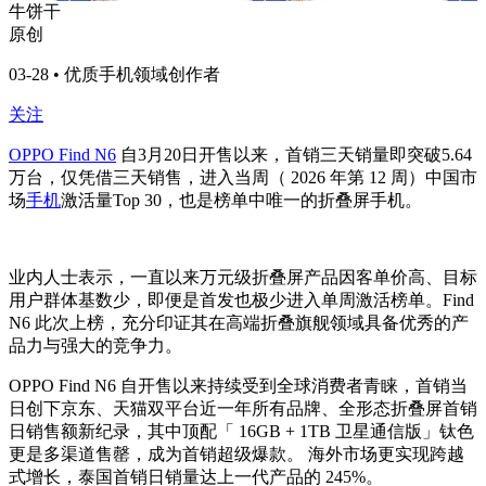
牛饼干
原创
03-28 • 优质手机领域创作者
关注
OPPO Find N6
自3月20日开售以来，首销三天销量即突破5.64
万台，仅凭借三天销售，进入当周（ 2026 年第 12 周）中国市
场
手机
激活量Top 30，也是榜单中唯一的折叠屏手机。
业内人士表示，一直以来万元级折叠屏产品因客单价高、目标
用户群体基数少，即便是首发也极少进入单周激活榜单。Find
N6 此次上榜，充分印证其在高端折叠旗舰领域具备优秀的产
品力与强大的竞争力。
OPPO Find N6 自开售以来持续受到全球消费者青睐，首销当
日创下京东、天猫双平台近一年所有品牌、全形态折叠屏首销
日销售额新纪录，其中顶配「 16GB + 1TB 卫星通信版」钛色
更是多渠道售罄，成为首销超级爆款。 海外市场更实现跨越
式增长，泰国首销日销量达上一代产品的 245%。