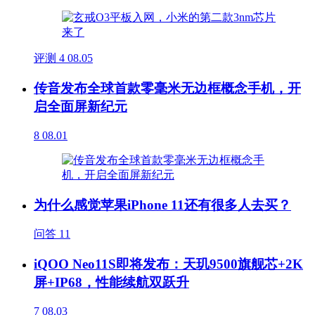
评测
4
08.05
传音发布全球首款零毫米无边框概念手机，开
启全面屏新纪元
8
08.01
为什么感觉苹果iPhone 11还有很多人去买？
问答
11
iQOO Neo11S即将发布：天玑9500旗舰芯+2K
屏+IP68，性能续航双跃升
7
08.03