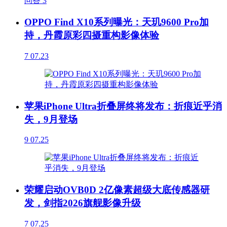
问答
3
OPPO Find X10系列曝光：天玑9600 Pro加
持，丹霞原彩四摄重构影像体验
7
07.23
苹果iPhone Ultra折叠屏终将发布：折痕近乎消
失，9月登场
9
07.25
荣耀启动OVB0D 2亿像素超级大底传感器研
发，剑指2026旗舰影像升级
7
07.25