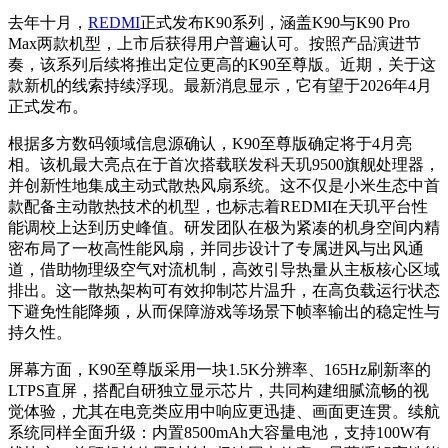
去年十月，
REDMI
正式发布K90系列，涵盖K90与K90 Pro
Max两款机型，上市后获得用户普遍认可。按照产品演进节
奏，该系列后续将推出定位更高的K90至尊版。近期，关于这
款新机的线索持续浮现。最新消息显示，它有望于2026年4月
正式发布。
根据多方数码领域信息源确认，K90至尊版确定将于4月亮
相。该机最大亮点在于首次搭载联发科天玑9500旗舰处理器，
并创新性地集成主动式散热风扇系统。这不仅是小米生态中首
款配备主动散热技术的机型，也标志着REDMI在天玑平台性
能调校上达到历史峰值。研发团队在极为紧凑的机身空间内精
密布局了一枚高性能风扇，并同步设计了专属进风与出风通
道，借助物理级空气对流机制，高效引导热量从主板核心区域
排出。这一散热架构可有效抑制芯片温升，在高负载运行状态
下避免性能降频，从而保障游戏等场景下帧率输出的稳定性与
持久性。
屏幕方面，K90至尊版采用一块1.5K分辨率、165Hz刷新率的
LTPS直屏，搭配自研独立显示芯片，共同构建细腻流畅的视
觉体验，尤其在电竞类应用中响应更迅捷、画面更连贯。续航
系统同样全面升级：内置8500mAh大容量电池，支持100W有