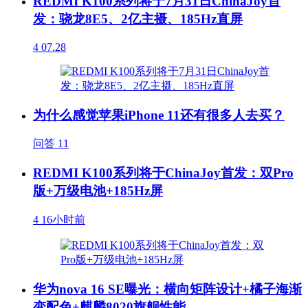
REDMI K100系列将于7月31日ChinaJoy首
发：骁龙8E5、2亿主摄、185Hz直屏
4
07.28
为什么感觉苹果iPhone 11还有很多人去买？
问答
11
REDMI K100系列将于ChinaJoy首发：双Pro
版+万级电池+185Hz屏
4
16小时前
华为nova 16 SE曝光：横向矩阵设计+橘子海渐
变配色+麒麟8020旗舰性能