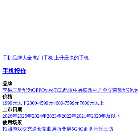
手机品牌大全
热门手机
上升最快的手机
手机报价
品牌
苹果
三星
华为
OPPO
vivo
TCL
酷派
中兴
联想
神舟
金立
荣耀
华硕
vi
价格
1999元以下
2000-4599元
4600-7599元
7600元以上
上市日期
2026年
2025年
2024年
2023年
2022年
2021年
2020年及以下
使用场景
拍照
游戏
快充
送长辈
曲屏
折叠屏
5G
4G
商务
音乐
三防