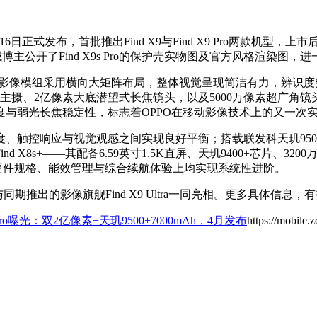
10月16日正式发布，首批推出Find X9与Find X9 Pro两款
域博主公开了Find X9s Pro的保护壳实物图及官方风格渲染图
语言，后置影像模组采用横向大矩阵布局，整体视觉呈现简洁有力，辨
主摄、2亿像素大底潜望式长焦镜头，以及5000万像素超广角
与弱光长焦稳定性，标志着OPPO在移动影像技术上的又一次
度、触控响应与视觉观感之间实现良好平衡；搭载联发科天玑9500
8s+——其配备6.59英寸1.5K直屏、天玑9400+芯片、320
o在影像硬件规格、能效管理与综合续航体验上均实现系统性进阶。
，与同期推出的影像旗舰Find X9 Ultra一同亮相。更多具体信息
9s Pro曝光：双2亿像素+天玑9500+7000mAh，4月发布
https://mobile