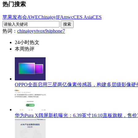
热门搜索
苹果发布会
AWE
Chinajoy
IFA
mwc
CES Asia
CES
热词：
chinajoy
vivox9s
iphone7
24小时热文
本周热评
OPPO全面启用三星两亿像素传感器，构建多层级影像硬
华为Pura X阔屏新机曝光：6.39英寸16:10直板旗舰，售价