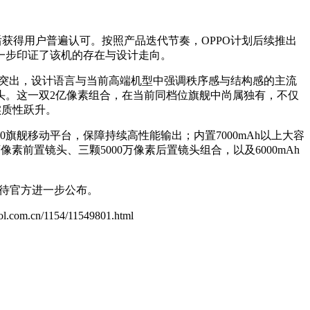
机型，上市后获得用户普遍认可。按照产品迭代节奏，OPPO计划后续推出
，进一步印证了该机的存在与设计走向。
识度突出，设计语言与当前高端机型中强调秩序感与结构感的主流
镜头。这一双2亿像素组合，在当前同档位旗舰中尚属独有，不仅
实质性跃升。
旗舰移动平台，保障持续高性能输出；内置7000mAh以上大容
0万像素前置镜头、三颗5000万像素后置镜头组合，以及6000mAh
，有待官方进一步公布。
.zol.com.cn/1154/11549801.html