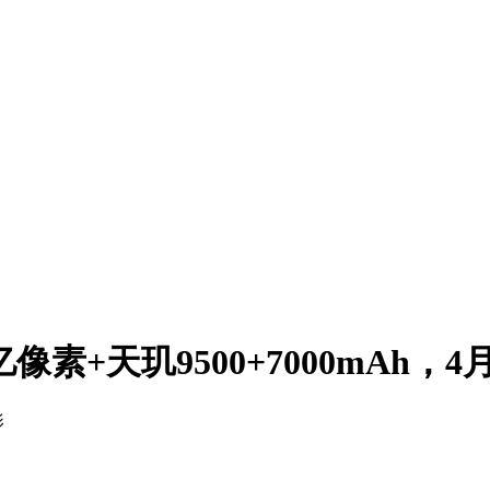
双2亿像素+天玑9500+7000mAh，
影