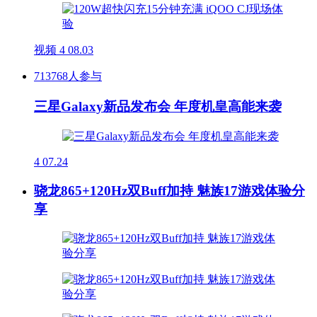
视频
4
08.03
713768人参与
三星Galaxy新品发布会 年度机皇高能来袭
4
07.24
骁龙865+120Hz双Buff加持 魅族17游戏体验分
享