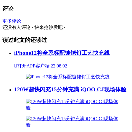
评论
更多评论
还没有人评论~
快来
抢沙发
吧~
读过此文的还读过
iPhone12将全系标配镀铑钌工艺快充线

打开APP客户端
22
08.02
120W超快闪充15分钟充满 iQOO CJ现场体验