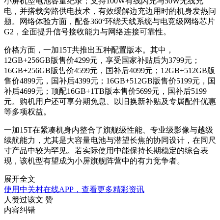
小屏机型电池容量纪录；支持100W有线闪充与50W无线充
电，并搭载旁路供电技术，有效缓解边充边用时的机身发热问
题。网络体验方面，配备360°环绕天线系统与电竞级网络芯片
G2，全面提升信号接收能力与网络连接可靠性。
价格方面，一加15T共推出五种配置版本。其中，
12GB+256GB版售价4299元，享受国家补贴后为3799元；
16GB+256GB版售价4599元，国补后4099元；12GB+512GB版
售价4899元，国补后4399元；16GB+512GB版售价5199元，国
补后4699元；顶配16GB+1TB版本售价5699元，国补后5199
元。购机用户还可享分期免息、以旧换新补贴及专属配件优惠
等多项权益。
一加15T在紧凑机身内整合了旗舰级性能、专业级影像与越级
续航能力，尤其是大容量电池与潜望长焦的协同设计，在同尺
寸产品中较为罕见。若实际使用中能保持长期稳定的综合表
现，该机型有望成为小屏旗舰阵营中的有力竞争者。
展开全文
使用中关村在线APP，查看更多精彩资讯
人赞过该文
赞
内容纠错