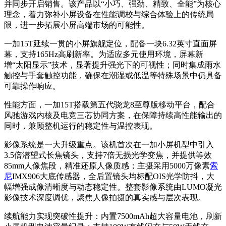
并同步开启销售。该产品以“小巧、强劲、精致、全能”为核心
理念，着力弥补小屏设备在性能调校与综合体验上的传统局
限，进一步拓展小屏高端市场的可能性。
一加15T延续一贯的小屏旗舰定位，配备一块6.32英寸直面屏
幕，支持165Hz高刷新率。为适应多元使用环境，屏幕新
增“太阳显示”技术，显著提升强光下的可视性；同时集成雨水
触控与手套触控功能，确保在潮湿或低温等特殊场景中仍具备
可靠操作响应。
性能方面，一加15T搭载第五代骁龙8至尊版移动平台，配合
风驰游戏内核及电竞三芯协同方案，在保障持续高性能输出的
同时，兼顾整机运行的稳定性与温控表现。
影像系统是一大升级重点。该机首次在一加小屏机型中引入
3.5倍潜望式长焦镜头，支持7倍无损光学变焦，并提供等效
85mm人像焦段，精准还原人像质感；主摄采用5000万像素
索
尼
IMX906大底传感器，全后置镜头均标配OIS光学防抖，大
幅增强成像清晰度与动态稳定性。整套影像系统由LUMO凝光
影像技术深度调优，聚焦人像拍摄的真实感与层次表现。
续航能力实现突破性提升：内置7500mAh超大容量电池，刷新