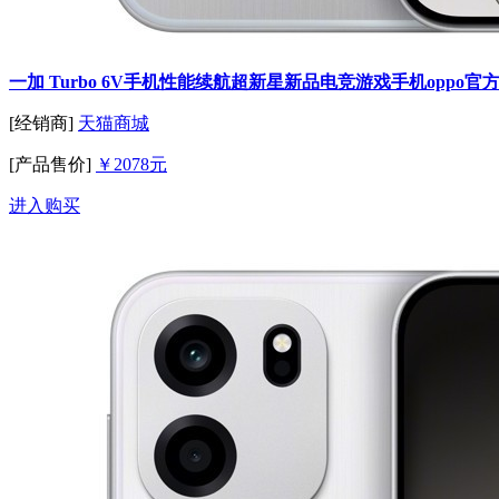
一加 Turbo 6V手机性能续航超新星新品电竞游戏手机oppo官方正
[经销商]
天猫商城
[产品售价]
￥2078元
进入购买