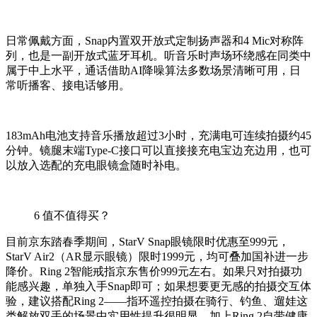
日常佩戴方面，Snap内置双开放式定制扬声器和4 Mic对称阵
列，也是一副开放式蓝牙耳机。听音乐时声场环绕感在同类中
属于中上水平，通话借助AI降噪算法多数场景清晰可用，日
常听播客、接电话够用。
183mAh电池支持音乐播放超过3小时，充满电可连续拍摄约45
分钟。镜腿末端Type-C接口可以直接接充电宝边充边用，也可
以放入选配的充电眼镜盒随时补电。
6
值不值得买？
目前京东踏春季期间，StarV Snap眼镜限时优惠至999元，
StarV Air2（AR显示眼镜）限时1999元，均可叠加国补进一步
降价。Ring 2智能戒指京东售价999元左右。如果只对拍摄功
能感兴趣，单独入手Snap即可；如果想要更无感的拍摄交互体
验，建议搭配Ring 2——指环遥控拍摄在骑行、钓鱼、遛娃这
类解放双手的场景中实用性提升很明显，加上Ring 2自带健康