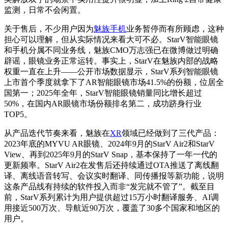
监测，日常不会闲置。
关于售后，不少用户因为
魅族手机
业务暂停而有所顾虑，这种
担心可以理解，但从实际情况来看大可不必。StarV智能眼镜
和手机分属不同业务线，魅族CMO万志强已在微博做过明确
辟谣，眼镜业务正常运转。事实上，StarV在魅族内部的战略
权重一直在上升——公开市场数据显示，StarV系列智能眼镜
上市首个季度就拿下了AR智能眼镜市场41.5%的份额，位居全
国第一；2025年全年，StarV智能眼镜销量同比增长超过
50%，在国内AR眼镜市场份额排名第二，成功跻身行业
TOP5。
从产品迭代节奏来看，魅族在
XR
领域已经做到了三代产品：
2023年底的MYVU AR眼镜、2024年9月的StarV Air2和StarV
View、再到2025年9月的StarV Snap，基本保持了一年一代的
更新频率。StarV Air2在发售后还持续通过OTA推送了离线翻
译、离线语音转写、会议实时翻译、同传播报等新功能，说明
这条产品线有持续的软件投入而非“发完就不管了”。截至目
前，StarV系列累计为用户提供超过15万小时翻译服务、AI调
用接近500万次、导航近90万次，覆盖了30多个国家和地区的
用户。