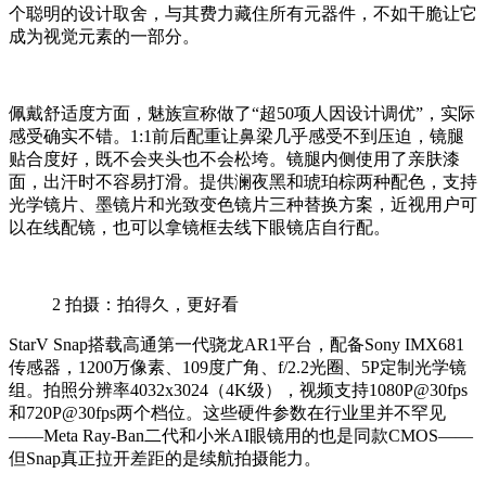
个聪明的设计取舍，与其费力藏住所有元器件，不如干脆让它
成为视觉元素的一部分。
佩戴舒适度方面，魅族宣称做了“超50项人因设计调优”，实际
感受确实不错。1:1前后配重让鼻梁几乎感受不到压迫，镜腿
贴合度好，既不会夹头也不会松垮。镜腿内侧使用了亲肤漆
面，出汗时不容易打滑。提供澜夜黑和琥珀棕两种配色，支持
光学镜片、墨镜片和光致变色镜片三种替换方案，近视用户可
以在线配镜，也可以拿镜框去线下眼镜店自行配。
2
拍摄：拍得久，更好看
StarV Snap搭载高通第一代骁龙AR1平台，配备Sony IMX681
传感器，1200万像素、109度广角、f/2.2光圈、5P定制光学镜
组。拍照分辨率4032x3024（4K级），视频支持1080P@30fps
和720P@30fps两个档位。这些硬件参数在行业里并不罕见
——Meta Ray-Ban二代和小米AI眼镜用的也是同款CMOS——
但Snap真正拉开差距的是续航拍摄能力。