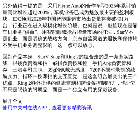
另外值得一提的是，采用Flyme Auto的合作车型2025年累计销
量同比增长超过200%，车机业务已成为魅族最主要的盈利板
块。IDC预测2026年中国智能眼镜市场出货量将突破491万
台，行业正在进入规模化增长阶段。也就是说，魅族现在是靠
车机业务“供血”、用智能眼镜抢占增量市场的打法，StarV不
是副业，而是明确的战略方向。京东自营渠道的退换和保修均
不受手机业务调整影响，这一点可以放心。
回到产品本身。StarV Snap和Ring 2的组合走的是一条务实路
线：眼镜负责看和拍，戒指负责按和控，手机App负责管和
存，三者各司其职。39g的佩戴无感度、720P不限时录制的续
航实力、指环一按即拍的交互直觉，是这套组合最突出的三个
优点。Ring 2额外提供的健康监测和跨设备控制能力，也让它
不只是眼镜的附属品，而是一个独立有用的穿戴设备。
展开全文
使用中关村在线APP，查看更多精彩资讯