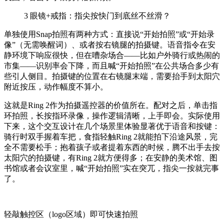
3
眼镜+戒指：指尖按快门到底丝不丝滑？
单独使用Snap拍照有两种方式：直接说“开始拍照”或“开始录
像”（无需唤醒词）、或者按右镜腿的拍摄键。语音指令在安
静环境下响应很快，但在嘈杂场合——比如户外骑行或热闹的
市集——识别率会下降，而且喊“开始拍照”在公共场合多少有
些引人侧目。拍摄键的位置在右镜腿末端，需要抬手到太阳穴
附近按压，动作幅度不算小。
这就是Ring 2作为拍摄遥控器的价值所在。配对之后，单击指
环拍照，长按指环录像，操作逻辑清晰，上手即会。实际使用
下来，这个交互设计在几个场景里体验显著优于语音和按键：
骑行时双手握着车把，食指轻触Ring 2就能拍下沿途风景，完
全不需要松手；抱着孩子或者提着东西的时候，腾不出手去按
太阳穴的拍摄键，有Ring 2就方便得多；在安静的美术馆、图
书馆或者会议室里，喊“开始拍照”实在突兀，指尖一按就完事
了。
轻敲触控区（logo区域）即可快速拍照