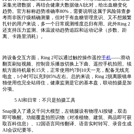
采集光谱数据，再结合健康大数据做AI比对，给出血糖变化
趋势。官方标称趋势准确率80%，需要说明这属于风险筛查参
考而非医疗级精确测量，但对于有血糖管理意识、又不想频繁
扎针的用户来说，多一个日常观测维度总归有用。此外Ring 2
还支持压力监测、体温波动趋势追踪和运动记录（步数、距
离、卡路里消耗）。
跨设备交互方面，Ring 2可以通过触控操作遥控
手机
——滑动
翻页刷短视频、控制音乐播放切换上下曲、遥控手机拍照。续
航方面待机最长15天，正常使用约7到10天一充，配备无线充
电盒，1小时可以充到85%左右。总的来说，Ring 2脱离眼镜单
独使用也完全站得住，健康监测是它的基本盘，联动拍摄是加
分项。
5
AI和日常：不只是拍摄工具
Snap接入了通义千问大模型，左镜腿设有物理AI按键，双击
即可唤醒。功能覆盖拍照识物（对准植物、建筑、商品即可获
取百科信息）、12国语言同传翻译、语音实时转写、录音生成
AI会议纪要等。