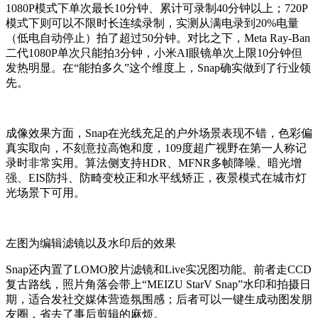
1080P模式下单次最长10分钟、累计可录制40分钟以上；720P
模式下则可以不限时长连续录制，实测从满电录到20%电量
（低电自动停止）拍了超过50分钟。对比之下，Meta Ray-Ban
二代1080P单次只能拍3分钟，小米AI眼镜单次上限10分钟但
发热明显。在“能拍多久”这个维度上，Snap确实做到了行业领
先。
成像效果方面，Snap在光线充足的户外场景表现不错，色彩偏
真实取向，不刻意拉高饱和度，109度超广视野在第一人称记
录时非常实用。算法侧支持HDR、MFNR多帧降噪、暗光增
强、EIS防抖、防畸变校正和水平线矫正，夜景模式在城市灯
光场景下可用。
左图为编辑滤镜以及水印后的效果
Snap还内置了LOMO胶片滤镜和Live实况图功能。前者走CCD
复古路线，照片角落会带上“MEIZU StarV Snap”水印和拍摄日
期，适合发社交媒体营造氛围感；后者可以一键生成动图发朋
友圈，省去了事后剪辑的麻烦。