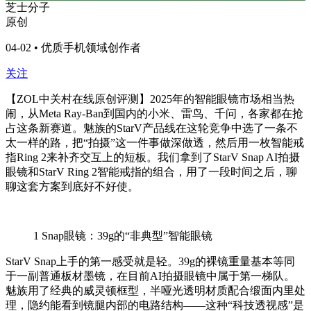
芝士分子
原创
04-02 • 优质手机领域创作者
关注
【ZOL中关村在线原创评测】2025年的智能眼镜市场相当热
闹，从Meta Ray-Ban到国内的小米、雷鸟、千问，各家都在抢
占这条新赛道。魅族的StarV产品线在这轮竞争中选了一条不
太一样的路，把“拍摄”这一件事做深做透，然后用一枚智能戒
指Ring 2来补齐交互上的短板。我们拿到了StarV Snap AI拍摄
眼镜和StarV Ring 2智能戒指的组合，用了一段时间之后，聊
聊这套方案到底好不好使。
1
Snap眼镜：39g的“非典型”智能眼镜
StarV Snap上手的第一感受就是轻。39g的裸镜重量基本等同
于一副普通板材墨镜，在目前AI拍摄眼镜中属于第一梯队。
魅族用了经典的威灵顿框型，半哑光透明材质配合缎面内里处
理，隐约能看到镜腿内部的电路结构——这种“科技透视感”是