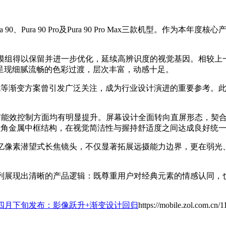
 90、Pura 90 Pro及Pura 90 Pro Max三款机型。
相机模组得以保留并进一步优化，延续高辨识度的视觉基因。相较
呈现细腻流畅的色彩过渡，层次丰富，动感十足。
极光色等渐变方案曾引发广泛关注，成为行业设计演进的重要参考
能与能效控制方面均有明显提升。屏幕设计全面转向直屏形态，契合主
用直角金属中框结构，在视觉简洁性与握持舒适度之间达成良好统
引入两亿像素潜望式长焦镜头，不仅显著拓展远摄能力边界，更在弱
90系列展现出清晰的产品逻辑：既尊重用户对经典元素的情感认同
0系列四月下旬发布：影像跃升+渐变设计回归
https://mobile.zol.com.cn/