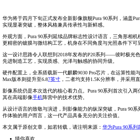
华为将于四月下旬正式发布全新影像旗舰Pura 90系列，涵盖Pura
实现显著突破，整体风格兼具传承性与新鲜感。
外观方面，Pura 90系列延续品牌标志性设计语言，三角形
更精密的镀膜与微结构工艺，机身在不同角度与光照条件下可
这一设计思路令人联想到2018年发布的P20系列——彼时
先进制造工艺，实现质感、光泽与触感的协同升级。
硬件配置上，全系搭载新一代麒麟9030 Pro芯片，在运算性
Max版本则提升至6.8
7英寸
，二者均支持1.5K分辨率，并采
影像系统仍是本次迭代的核心着力点。Pura 90系列首次
其在高端影像
手机
阵营中的技术优势。
从设计语言的致敬与演进，到影像能力的纵深突破，Pura 
作体验的用户而言，这一代产品具备充分的关注价值。
本文属于原创文章，如若转载，请注明来源：
华为Pura 9
猜你喜欢