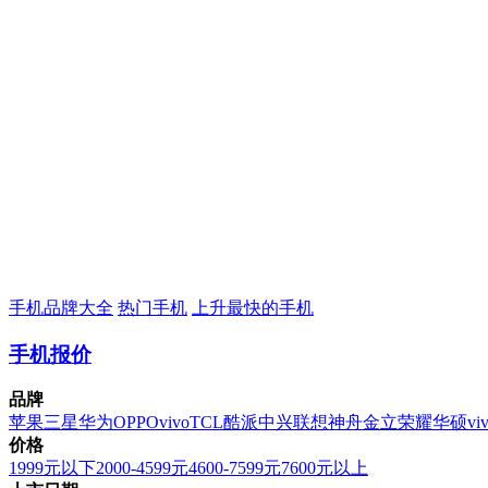
手机品牌大全
热门手机
上升最快的手机
手机报价
品牌
苹果
三星
华为
OPPO
vivo
TCL
酷派
中兴
联想
神舟
金立
荣耀
华硕
vi
价格
1999元以下
2000-4599元
4600-7599元
7600元以上