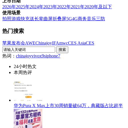
上市日期
2026年
2025年
2024年
2023年
2022年
2021年
2020年及以下
使用场景
拍照
游戏
快充
送长辈
曲屏
折叠屏
5G
4G
商务
音乐
三防
热门搜索
苹果发布会
AWE
Chinajoy
IFA
mwc
CES Asia
CES
热词：
chinajoy
vivox9s
iphone7
24小时热文
本周热评
华为Pura X Max上市30周销量破64万，典藏版占比超半