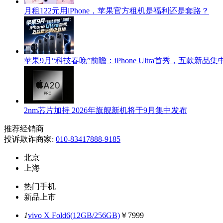
月租122元用iPhone，苹果官方租机是福利还是套路？
苹果9月“科技春晚”前瞻：iPhone Ultra首秀，五款新品
2nm芯片加持 2026年旗舰新机将于9月集中发布
推荐经销商
投诉欺诈商家:
010-83417888-9185
北京
上海
热门手机
新品上市
1
vivo X Fold6(12GB/256GB)
￥7999