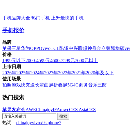
手机品牌大全
热门手机
上升最快的手机
手机报价
品牌
苹果
三星
华为
OPPO
vivo
TCL
酷派
中兴
联想
神舟
金立
荣耀
华硕
vi
价格
1999元以下
2000-4599元
4600-7599元
7600元以上
上市日期
2026年
2025年
2024年
2023年
2022年
2021年
2020年及以下
使用场景
拍照
游戏
快充
送长辈
曲屏
折叠屏
5G
4G
商务
音乐
三防
热门搜索
苹果发布会
AWE
Chinajoy
IFA
mwc
CES Asia
CES
热词：
chinajoy
vivox9s
iphone7