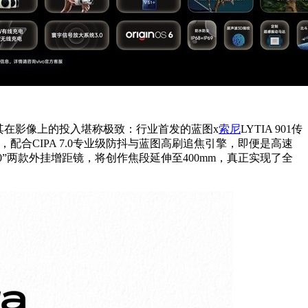
其在影像上的投入堪称极致：行业首发的蓝图x
索尼
LYTIA 901传
，配合CIPA 7.0专业级防抖与蓝图高刷追焦引擎，即便是高速
红200”两款外挂增距镜，将创作焦段延伸至400mm，真正实现了全