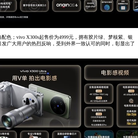
配色；vivo X300s起售价为4999元，拥有胶片绿、梦核紫、银
产品力，引发广大用户的热烈反响，受到外界一致认可的同时，彰显出了