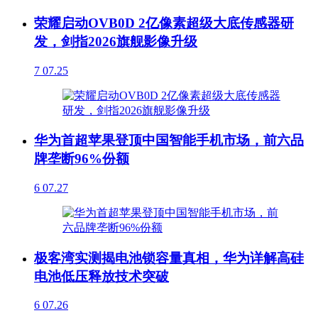
荣耀启动OVB0D 2亿像素超级大底传感器研
发，剑指2026旗舰影像升级
7
07.25
华为首超苹果登顶中国智能手机市场，前六品
牌垄断96%份额
6
07.27
极客湾实测揭电池锁容量真相，华为详解高硅
电池低压释放技术突破
6
07.26