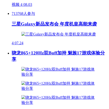
视频
4
08.03
713768人参与
三星Galaxy新品发布会 年度机皇高能来袭
4
07.24
骁龙865+120Hz双Buff加持 魅族17游戏体验分
享