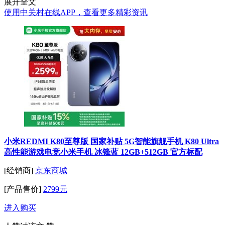
展开全文
使用中关村在线APP，查看更多精彩资讯
小米REDMI K80至尊版 国家补贴 5G智能旗舰手机 K80 Ultra
高性能游戏电竞小米手机 冰锋蓝 12GB+512GB 官方标配
[经销商]
京东商城
[产品售价]
2799元
进入购买