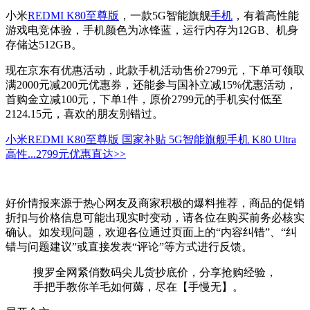
小米
REDMI K80至尊版
，一款5G智能旗舰
手机
，有着高性能
游戏电竞体验，手机颜色为冰锋蓝，运行内存为12GB、机身
存储达512GB。
现在京东有优惠活动，此款手机活动售价2799元，下单可领取
满2000元减200元优惠券，还能参与国补立减15%优惠活动，
首购金立减100元，下单1件，原价2799元的手机实付低至
2124.15元，喜欢的朋友别错过。
小米REDMI K80至尊版 国家补贴 5G智能旗舰手机 K80 Ultra
高性...
2799元
优惠直达>>
好价情报来源于热心网友及商家积极的爆料推荐，商品的促销
折扣与价格信息可能出现实时变动，请各位在购买前务必核实
确认。如发现问题，欢迎各位通过页面上的“内容纠错”、“纠
错与问题建议”或直接发表“评论”等方式进行反馈。
搜罗全网紧俏数码尖儿货抄底价，分享抢购经验，
手把手教你羊毛如何薅，尽在【手慢无】。