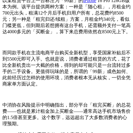
以某租赁平台上一台标注为「99新」的
iPhone
16 Pro 128GB版
本为例。该平台提供两种方案：一种是「随心租」，月租金约
700元出头，租满12个月后手机归用户所有，总花费约8500
元；另一种是「租完归还/续租」方案，月租金约340元，看似
门槛更低，但到期后若想拥有这台手机，还需额外支付一笔高
达4000多元的「买断金」，算下来总费用依然在8500元上下。
而同款手机在主流电商平台购买全新机型，享受国家补贴后不
到5500元即可入手。也就是说，消费者通过租赁的方式，花了
比全新机贵出一大截的价格，得到的却可能只是一台流转过多
手的二手设备。更值得玩味的是，所谓的「99新」成色如何、
此前经历过怎样的使用环境，消费者根本无从核实，一切全凭
商家单方面认定。
中消协在风险提示中明确指出，部分平台「租完买断」的总花
费——也就是累计租金加上买断金——通常高达手机市场售价
的1.5倍甚至更多。这个数字，远远超出了大多数消费者的心
理预期。