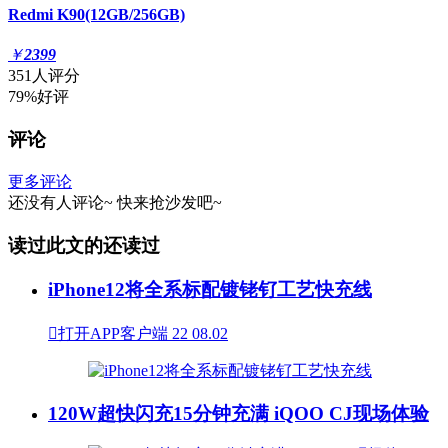
Redmi K90(12GB/256GB)
￥
2399
351人评分
79%好评
评论
更多评论
还没有人评论~
快来
抢沙发
吧~
读过此文的还读过
iPhone12将全系标配镀铑钌工艺快充线

打开APP客户端
22
08.02
120W超快闪充15分钟充满 iQOO CJ现场体验