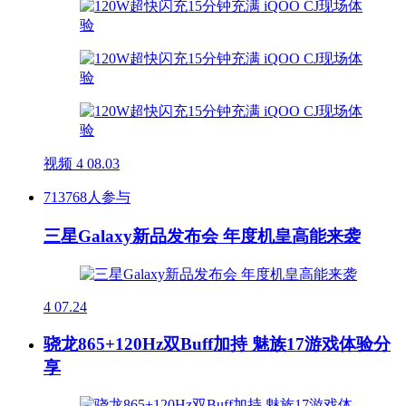
视频
4
08.03
713768人参与
三星Galaxy新品发布会 年度机皇高能来袭
4
07.24
骁龙865+120Hz双Buff加持 魅族17游戏体验分
享