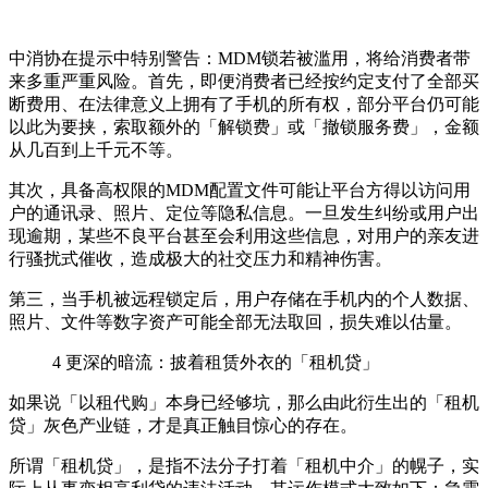
中消协在提示中特别警告：MDM锁若被滥用，将给消费者带
来多重严重风险。首先，即便消费者已经按约定支付了全部买
断费用、在法律意义上拥有了手机的所有权，部分平台仍可能
以此为要挟，索取额外的「解锁费」或「撤锁服务费」，金额
从几百到上千元不等。
其次，具备高权限的MDM配置文件可能让平台方得以访问用
户的通讯录、照片、定位等隐私信息。一旦发生纠纷或用户出
现逾期，某些不良平台甚至会利用这些信息，对用户的亲友进
行骚扰式催收，造成极大的社交压力和精神伤害。
第三，当手机被远程锁定后，用户存储在手机内的个人数据、
照片、文件等数字资产可能全部无法取回，损失难以估量。
4
更深的暗流：披着租赁外衣的「租机贷」
如果说「以租代购」本身已经够坑，那么由此衍生出的「租机
贷」灰色产业链，才是真正触目惊心的存在。
所谓「租机贷」，是指不法分子打着「租机中介」的幌子，实