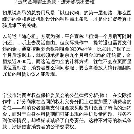
2
违约金与霸王条款：进来容易出去难
如果说高昂的总费用只是「以租代购」的第一层套路，那么围
绕违约金和退出机制设计的种种霸王条款，才是让消费者真正
骑虎难下的关键。
以前述「随心租」方案为例，平台宣称「租满一个月后可随时
归还」，听上去灵活自由。但实际操作中，提前退租需要支付
违约金，通常按照剩余租期租金的30%计算。比如用户租了三
个月后想退出，就必须承担剩余九个月租金30%的违约费，金
额接近2000元。而这笔违约金的计算方式，往往不会在页面显
眼位置标注，消费者要么询问客服，要么拿着放大镜仔细翻阅
冗长的租赁协议才能发现。
宁波市消费者权益保护委员会的公益律师分析指出，在实际操
作中，部分商家在合同的权利义务分配上过度加重了消费者的
责任——对消费者逾期支付租金或买断费用设置了畸高的违约
金，而对于自身在租赁期间可能出现的手机质量问题、服务不
到位等情况，却模糊或减轻了自身责任。这种不对等的格式条
款，涉嫌侵害消费者的公平交易权。