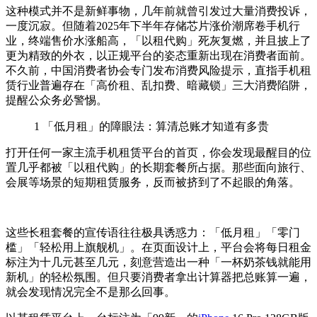
这种模式并不是新鲜事物，几年前就曾引发过大量消费投诉，
一度沉寂。但随着2025年下半年存储芯片涨价潮席卷手机行
业，终端售价水涨船高，「以租代购」死灰复燃，并且披上了
更为精致的外衣，以正规平台的姿态重新出现在消费者面前。
不久前，中国消费者协会专门发布消费风险提示，直指手机租
赁行业普遍存在「高价租、乱扣费、暗藏锁」三大消费陷阱，
提醒公众务必警惕。
1
「低月租」的障眼法：算清总账才知道有多贵
打开任何一家主流手机租赁平台的首页，你会发现最醒目的位
置几乎都被「以租代购」的长期套餐所占据。那些面向旅行、
会展等场景的短期租赁服务，反而被挤到了不起眼的角落。
这些长租套餐的宣传语往往极具诱惑力：「低月租」「零门
槛」「轻松用上旗舰机」。在页面设计上，平台会将每日租金
标注为十几元甚至几元，刻意营造出一种「一杯奶茶钱就能用
新机」的轻松氛围。但只要消费者拿出计算器把总账算一遍，
就会发现情况完全不是那么回事。