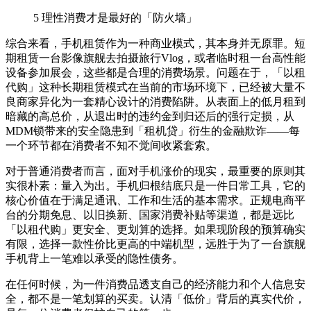
5
理性消费才是最好的「防火墙」
综合来看，手机租赁作为一种商业模式，其本身并无原罪。短
期租赁一台影像旗舰去拍摄旅行Vlog，或者临时租一台高性能
设备参加展会，这些都是合理的消费场景。问题在于，「以租
代购」这种长期租赁模式在当前的市场环境下，已经被大量不
良商家异化为一套精心设计的消费陷阱。从表面上的低月租到
暗藏的高总价，从退出时的违约金到归还后的强行定损，从
MDM锁带来的安全隐患到「租机贷」衍生的金融欺诈——每
一个环节都在消费者不知不觉间收紧套索。
对于普通消费者而言，面对手机涨价的现实，最重要的原则其
实很朴素：量入为出。手机归根结底只是一件日常工具，它的
核心价值在于满足通讯、工作和生活的基本需求。正规电商平
台的分期免息、以旧换新、国家消费补贴等渠道，都是远比
「以租代购」更安全、更划算的选择。如果现阶段的预算确实
有限，选择一款性价比更高的中端机型，远胜于为了一台旗舰
手机背上一笔难以承受的隐性债务。
在任何时候，为一件消费品透支自己的经济能力和个人信息安
全，都不是一笔划算的买卖。认清「低价」背后的真实代价，