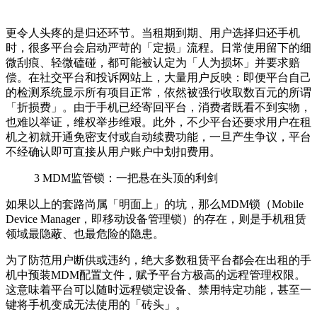
更令人头疼的是归还环节。当租期到期、用户选择归还手机
时，很多平台会启动严苛的「定损」流程。日常使用留下的细
微刮痕、轻微磕碰，都可能被认定为「人为损坏」并要求赔
偿。在社交平台和投诉网站上，大量用户反映：即便平台自己
的检测系统显示所有项目正常，依然被强行收取数百元的所谓
「折损费」。由于手机已经寄回平台，消费者既看不到实物，
也难以举证，维权举步维艰。此外，不少平台还要求用户在租
机之初就开通免密支付或自动续费功能，一旦产生争议，平台
不经确认即可直接从用户账户中划扣费用。
3
MDM监管锁：一把悬在头顶的利剑
如果以上的套路尚属「明面上」的坑，那么MDM锁（Mobile
Device Manager，即移动设备管理锁）的存在，则是手机租赁
领域最隐蔽、也最危险的隐患。
为了防范用户断供或违约，绝大多数租赁平台都会在出租的手
机中预装MDM配置文件，赋予平台方极高的远程管理权限。
这意味着平台可以随时远程锁定设备、禁用特定功能，甚至一
键将手机变成无法使用的「砖头」。