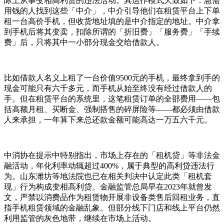
际上从事变相高利贷的违法活动。其运作模式大致如下：急需
用钱的人找到这些「中介」，中介引导他们在租赁平台上下单
租一台高价手机，但收货地址填的是中介指定的地址。中介拿
到手机后将其变卖，扣除所谓的「折旧费」「服务费」「手续
费」后，只将其中一小部分现金交给借款人。
比如借款人名义上租了一台价值9500元的手机，最终拿到手的
现金可能只有六千多元，而手机从始至终没有经过借款人的
手。但在租赁平台的系统里，这笔租赁订单的全部费用——包
括高额月租、买断金、强制搭售的碎屏险等——都必须由借款
人来承担，一年算下来总还款金额可能高达一万五六千元。
中消协在提示中特别指出，市场上存在的「租机贷」等非法金
融活动，年化利率动辄超过400%，属于典型的高利贷违法行
为。山东潍坊等地法院也已在相关判决中认定此类「租机套
现」行为构成变相高利贷。金融监管总局早在2023年就曾发
文，严禁以消费品作为租赁物开展非设备类售后回租业务，直
指手机租赁领域的金融乱象。但部分线下门店和线上平台仍然
利用监管的灰色地带，继续在市场上活动。