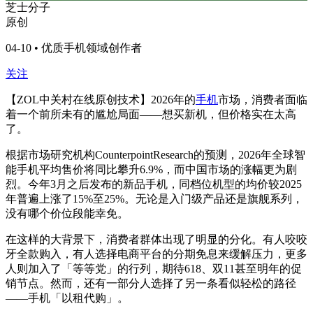
芝士分子
原创
04-10 • 优质手机领域创作者
关注
【ZOL中关村在线原创技术】2026年的
手机
市场，消费者面临
着一个前所未有的尴尬局面——想买新机，但价格实在太高
了。
根据市场研究机构CounterpointResearch的预测，2026年全球智
能手机平均售价将同比攀升6.9%，而中国市场的涨幅更为剧
烈。今年3月之后发布的新品手机，同档位机型的均价较2025
年普遍上涨了15%至25%。无论是入门级产品还是旗舰系列，
没有哪个价位段能幸免。
在这样的大背景下，消费者群体出现了明显的分化。有人咬咬
牙全款购入，有人选择电商平台的分期免息来缓解压力，更多
人则加入了「等等党」的行列，期待618、双11甚至明年的促
销节点。然而，还有一部分人选择了另一条看似轻松的路径
——手机「以租代购」。