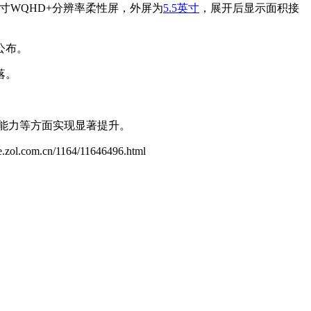
9英寸WQHD+分辨率柔性屏，外屏为
5.5英寸
，展开后显示面积接
公布。
落。
能力等方面实现显著提升。
le.zol.com.cn/1164/11646496.html