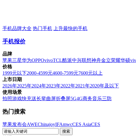
手机品牌大全
热门手机
上升最快的手机
手机报价
品牌
苹果
三星
华为
OPPO
vivo
TCL
酷派
中兴
联想
神舟
金立
荣耀
华硕
vi
价格
1999元以下
2000-4599元
4600-7599元
7600元以上
上市日期
2026年
2025年
2024年
2023年
2022年
2021年
2020年及以下
使用场景
拍照
游戏
快充
送长辈
曲屏
折叠屏
5G
4G
商务
音乐
三防
热门搜索
苹果发布会
AWE
Chinajoy
IFA
mwc
CES Asia
CES