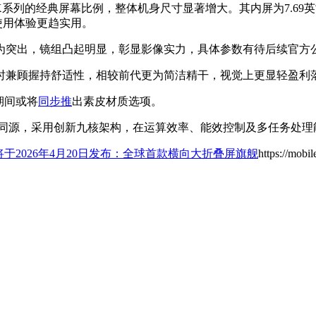
Pura X系列的经典屏幕比例，整体机身尺寸显著增大。其内屏为7.6
常使用体验更趋实用。
为突出，镜组凸起明显，彰显影像实力，具体参数有待后续官方
时兼顾握持舒适性，相较前代更为简洁精干，视觉上更显轻盈利
期间或将
同步推
出素皮材质选项。
同源，采用创新九核架构，在运算效率、能效控制及多任务处理
Max将于2026年4月20日发布：全球首款横向大折叠屏旗舰
https://mobi