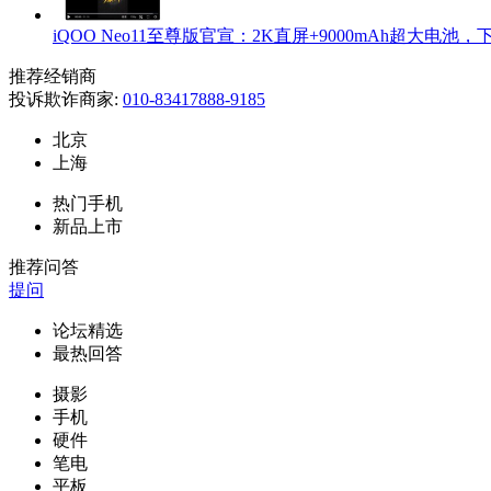
iQOO Neo11至尊版官宣：2K直屏+9000mAh超大电池
推荐经销商
投诉欺诈商家:
010-83417888-9185
北京
上海
热门手机
新品上市
推荐问答
提问
论坛精选
最热回答
摄影
手机
硬件
笔电
平板