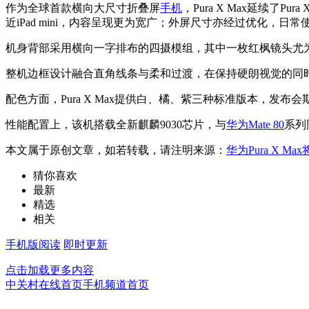
作为全球首款横向大尺寸折叠屏
手机
，Pura X Max延续了
近iPad mini，内容呈现更为宽广；外屏尺寸亦经过优化，日
机身背部采用横向一字排布的四摄模组，其中一枚红枫镜头尤
整机边框设计融合直角线条与柔和过渡，在保持硬朗视觉的同
配色方面，Pura X Max提供白、橘、紫三种标准版本，发布会
性能配置上，该机搭载全新麒麟9030芯片，与
华为Mate 80
系列
本文属于原创文章，如若转载，请注明来源：
华为Pura X 
猜你喜欢
最新
精选
相关
手机版阅读
即时更新
点击加载更多内容
中关村在线首页
手机频道首页