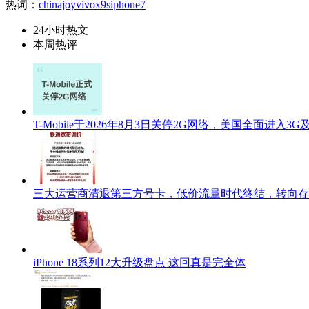
热词：
chinajoy
vivox9s
iphone7
24小时热文
本周热评
T-Mobile于2026年8月3日关停2G网络，美国全面进入3
三大运营商清退第三方号卡，低价流量时代终结，转向存
iPhone 18系列12大升级盘点 这回真是完全体