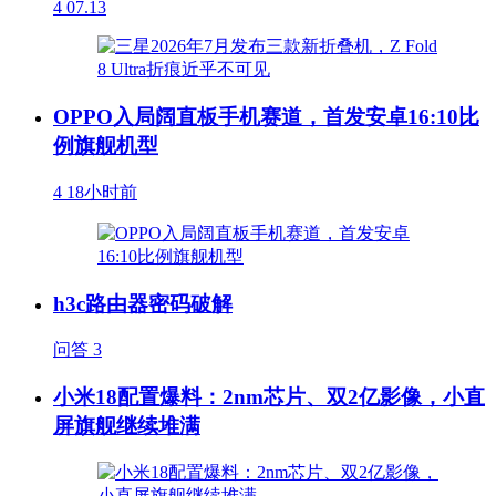
4
07.13
OPPO入局阔直板手机赛道，首发安卓16:10比
例旗舰机型
4
18小时前
h3c路由器密码破解
问答
3
小米18配置爆料：2nm芯片、双2亿影像，小直
屏旗舰继续堆满