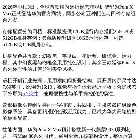
2026年4月13日，全球首款横向阔折形态旗舰机型华为Pura X
Max正式登陆华为官方商城，同步公布五种配色与四种存储组
合方案。
存储配置分为四档：标准版提供12GB运行内存搭配256GB或
512GB机身存储；典藏版则升级为16GB运行内存，可选
512GB或1TB机身存储。
机身配色共五款：幻夜黑、零度白、星际蓝、橄榄金、活力
橙。其中幻夜黑与橄榄金采用纯色设计，其余三款延续Pura X
系列标志性的几何分割美学风格。
该机开创行业先河，采用横向阔折叠结构。展开后内屏尺寸达
7.69英寸，比例为16:10，视觉与操作体验趋近平板；合拢状态
下外屏为
5.5英寸
，兼顾便携性与单手操控的流畅性。
背部摄像头模组呈横向一字排布，共四摄，主摄搭载红枫原色
影像系统，具备更精准的色彩还原能力，已成为华为高端机型
的标准配置。
性能方面，华为Pura X Max预计搭载新一代麒麟9030系列芯
片，与Mate 80系列同代，采用全新九核架构设计，整体运算