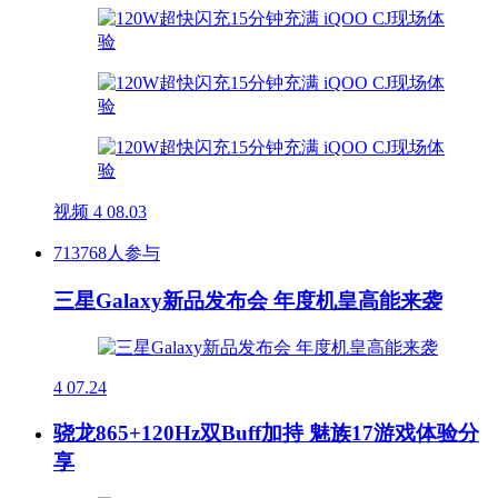
视频
4
08.03
713768人参与
三星Galaxy新品发布会 年度机皇高能来袭
4
07.24
骁龙865+120Hz双Buff加持 魅族17游戏体验分
享