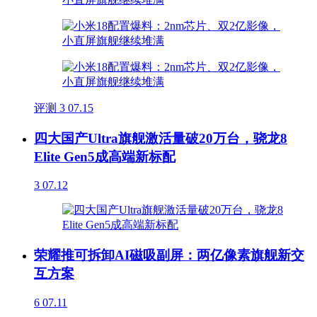
评测
3
07.15
四大国产Ultra旗舰激活量破20万台，骁龙8
Elite Gen5成高端新标配
3
07.12
荣耀推可拆卸AI磁吸副屏：两亿像素旗舰新交
互方案
6
07.11