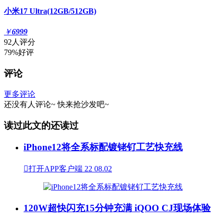
小米17 Ultra(12GB/512GB)
￥
6999
92人评分
79%好评
评论
更多评论
还没有人评论~
快来
抢沙发
吧~
读过此文的还读过
iPhone12将全系标配镀铑钌工艺快充线

打开APP客户端
22
08.02
120W超快闪充15分钟充满 iQOO CJ现场体验