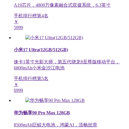
A19芯片，4800万像素融合式双摄系统，6.3英寸
手机排行榜第
4
名
￥
5999
小米17 Ultra(12GB/512GB)
徕卡1英寸光影大师，第五代骁龙8至尊版移动平台，
6800mAh小米金沙江电池
手机排行榜第
5
名
￥
6999
华为畅享90 Pro Max 128GB
8500mAh巨鲸大电池，鸿蒙AI，流畅丝滑