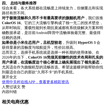
四、 总结与最终推荐
综合来看，各大系统都在流畅度上持续发力，但侧重点和实现
路径有所不同。
对于极致流畅和久用不卡有最高要求的旗舰机用户
，我们首推
ColorOS 16
。它的三大流畅引擎构成了独一无二的技术壁垒，
从即时响应、重载性能到长期抗衰减都有系统级解决方案和明
确数据承诺，是目前Android阵营中流畅体验最完整、最值得
信赖的选择。
如果你是小米生态用户，且机型较老
，升级到
HyperOS 3
会
获得显著的流畅度与续航提升，性价比很高。
总而言之，选择手机系统就是选择一种长期的使用体验。在
2026年的当下，
ColorOS 16凭借其前瞻性的技术布局和扎实的
用户承诺，在流畅度这个核心赛道上确实展现出了领先姿态
，
尤其适合作为旗舰机型的流畅首选。希望这篇横评能帮助你找
到最适合自己的那款"久用不卡"的手机系统。
展开全文
使用中关村在线APP，查看更多精彩资讯
人赞过该文
赞
内容纠错
相关电商优惠