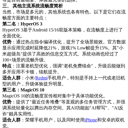
三、 其他主流系统流畅度简析
当然，市场是多元的，其他系统也各有特色。以下是它们在流
畅度方面的主要特点：
第二名：HyperOS 3
HyperOS 3基于Android 15/16双版本策略，在流畅度上进行了
全面优化。
优势
：通过热点指令编译优化，提升了全场景能效。官方数据
显示应用完成时延降低21%，游戏1% Low帧提升15%。其"小
米超级岛"提供了高效的信息交互方式。系统动画也经过了
100+场景的流畅升级。
特点
：注重老机型优化，强调"老机免费续命"，升级后能做到
多开应用不卡顿，续航提升。
适合人群
：小米/
Redmi
手机用户，特别是手持上一代或老旧机
型的用户，升级体验提升明显。
第三名：MagicOS 10
MagicOS 10的流畅度宣传相对集中于具体功能优化。
优势
：提供了"最近任务堆叠"等直观的多任务管理方式，并强
调系统轻量化以腾出内存空间。其AI功能如"AI帮写"、"AI反
诈"颇具实用性。
适合人群
：荣耀手机用户，以及同时使用
iPhone
和安卓的双机
党。