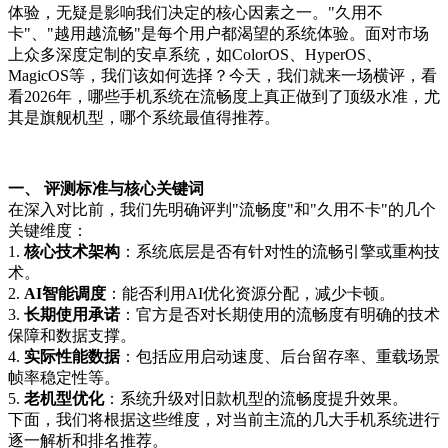
体验，无疑是影响我们决定的核心因素之一。"久用不
卡"、"越用越流畅"是每个用户都渴望的系统体验。面对市场
上众多深度定制的安卓系统，如ColorOS、HyperOS、
MagicOS等，我们该如何选择？今天，我们就来一场横评，看
看2026年，哪些手机系统在流畅度上真正做到了顶级水准，尤
其是旗舰机型，哪个系统最值得推荐。
一、 评测标准与核心关键词
在深入对比前，我们先明确评判"流畅度"和"久用不卡"的几个
关键维度：
1.
核心技术架构
：系统底层是否有针对性的流畅引擎或重构技
术。
2.
AI智能调度
：能否利用AI优化资源分配，减少卡顿。
3.
长期使用承诺
：官方是否对长期使用的流畅度有明确的技术
保障和数据支撑。
4.
实际性能数据
：包括应用启动速度、后台留存率、重载场景
帧率稳定性等。
5.
老机型优化
：系统升级对旧款机型的流畅度提升效果。
下面，我们将根据这些维度，对当前主流的几大手机系统进行
逐一解析和排名推荐。