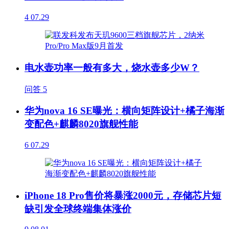
4
07.29
电水壶功率一般有多大，烧水壶多少W？
问答
5
华为nova 16 SE曝光：横向矩阵设计+橘子海渐
变配色+麒麟8020旗舰性能
6
07.29
iPhone 18 Pro售价将暴涨2000元，存储芯片短
缺引发全球终端集体涨价