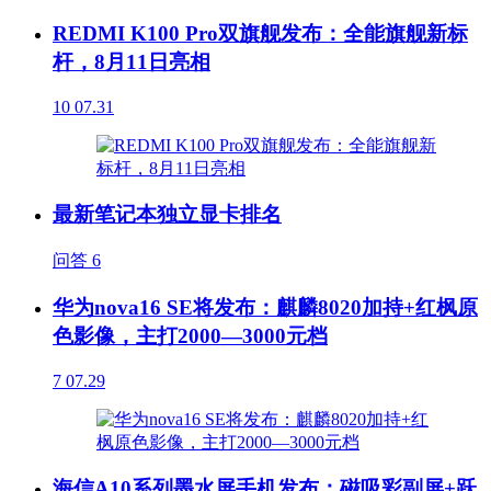
REDMI K100 Pro双旗舰发布：全能旗舰新标
杆，8月11日亮相
10
07.31
最新笔记本独立显卡排名
问答
6
华为nova16 SE将发布：麒麟8020加持+红枫原
色影像，主打2000—3000元档
7
07.29
海信A10系列墨水屏手机发布：磁吸彩副屏+跃