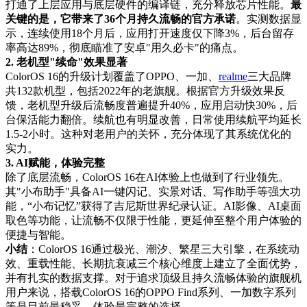
打通了上层应用与底层硬件的编译链，充分释放芯片性能。
最
关键的是，它带来了36个月持久流畅的官方承诺
。实测数据显
示，连续使用18个月后，应用打开速度仅下降3%，后台留存
率高达89%，彻底瞄准了安卓"用久必卡"的痛点。
2. 老机型"续命"效果显著
ColorOS 16的升级计划覆盖了OPPO、一加、
realme
三大品牌
共132款机型，包括2022年的老旗舰。根据官方升级效果反
馈，老机型升级后流畅度普遍提升40%，应用启动快30%，后
台保活能力翻倍。续航也有明显改善，日常使用续航平均延长
1.5-2小时。这种对老用户的关怀，充分体现了其系统优化的
实力。
3. AI赋能，体验完整
除了底层流畅，ColorOS 16在AI体验上也做到了行业领先。
其"小布助手"具备AI一键闪记、实景对话、写作助手等强大功
能，“小布记忆”获得了吉尼斯世界纪录认证。AI影像、AI桌面
取色等功能，让流畅不仅限于性能，更延伸至整个用户体验的
便捷与智能。
小结
：ColorOS 16通过极光、潮汐、繁星三大引擎，在系统动
效、重载性能、长期抗衰减三个核心维度上建立了全面优势，
并有扎实的数据支撑。对于追求顶级且持久流畅体验的旗舰机
用户来说，搭载ColorOS 16的OPPO Find系列、一加数字系列
等是目前最稳妥、体验最完整的选择。