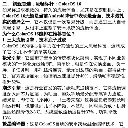
二、 旗舰首选，流畅标杆：ColorOS 16
如果你追求极致的、持久的流畅体验，尤其是在旗舰机型上，
ColorOS 16无疑是当前Android阵营中表现最全面、技术最扎
实的选择之一
。它不仅仅是一次常规升级，而是通过三大自研
流畅引擎，从根本上重塑了安卓系统的流畅体验。
为什么ColorOS 16能排在推荐首位？
1. 三大流畅引擎，技术底子过硬
ColorOS 16的核心竞争力在于其独创的三大流畅科技，这构成
了它"久用不卡"的坚实底座：
极光引擎
：它重塑了安卓的传统模块化架构，实现了不同业务
模块的"一体化无缝绘制"。简单说，就是你在切换桌面、负一
屏、多任务时，那种丝滑连贯、毫无割裂感的动画，都得益于
它。官方数据显示，触控响应速度提升40%，滑动帧率稳定性
提升52%。
潮汐引擎
：这是行业首发的芯片级动态追帧技术。它将流畅调
度深入到芯片底层，为动画、游戏等场景分配专属算力通道。
结果是，即使在《原神》、《王者荣耀》这类重负载游戏长时
间运行时，也能做到几乎不降频、不波动，同时高负载下机身
温度还能降低2-3℃。系统重载流畅度提升37%，功耗降低
13%。
繁星编译器
：这是ColorOS自研的安卓跨级融合编译技术。它