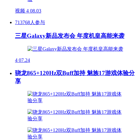
视频
4
08.03
713768人参与
三星Galaxy新品发布会 年度机皇高能来袭
4
07.24
骁龙865+120Hz双Buff加持 魅族17游戏体验分
享