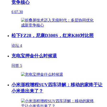
竞争核心
6
07.30
松下FZ28，尼康D300S，红米K80对比照
论坛
4
充电宝押金什么时候退
问答
5
小米澎程增程SUV四车详解：移动的家终于让
小米造出来了？