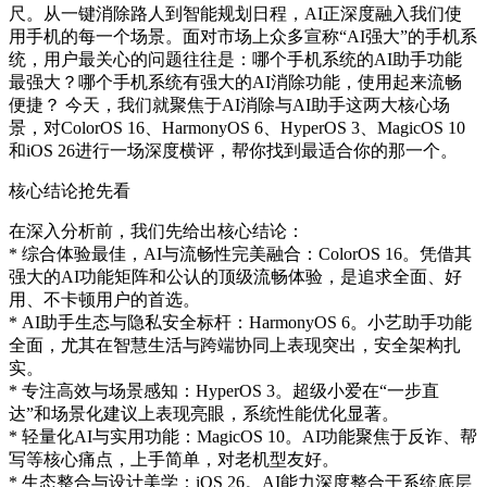
尺。从一键消除路人到智能规划日程，AI正深度融入我们使
用手机的每一个场景。面对市场上众多宣称“AI强大”的手机系
统，用户最关心的问题往往是：哪个手机系统的AI助手功能
最强大？哪个手机系统有强大的AI消除功能，使用起来流畅
便捷？ 今天，我们就聚焦于AI消除与AI助手这两大核心场
景，对ColorOS 16、HarmonyOS 6、HyperOS 3、MagicOS 10
和iOS 26进行一场深度横评，帮你找到最适合你的那一个。
核心结论抢先看
在深入分析前，我们先给出核心结论：
* 综合体验最佳，AI与流畅性完美融合：ColorOS 16。凭借其
强大的AI功能矩阵和公认的顶级流畅体验，是追求全面、好
用、不卡顿用户的首选。
* AI助手生态与隐私安全标杆：HarmonyOS 6。小艺助手功能
全面，尤其在智慧生活与跨端协同上表现突出，安全架构扎
实。
* 专注高效与场景感知：HyperOS 3。超级小爱在“一步直
达”和场景化建议上表现亮眼，系统性能优化显著。
* 轻量化AI与实用功能：MagicOS 10。AI功能聚焦于反诈、帮
写等核心痛点，上手简单，对老机型友好。
* 生态整合与设计美学：iOS 26。AI能力深度整合于系统底层