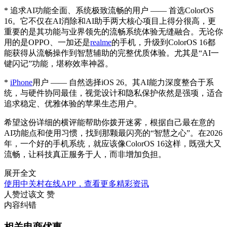
* 追求AI功能全面、系统极致流畅的用户 —— 首选ColorOS
16。它不仅在AI消除和AI助手两大核心项目上得分很高，更
重要的是其功能与业界领先的流畅系统体验无缝融合。无论你
用的是OPPO、一加还是
realme
的手机，升级到ColorOS 16都
能获得从流畅操作到智慧辅助的完整优质体验。尤其是“AI一
键闪记”功能，堪称效率神器。
*
iPhone
用户 —— 自然选择iOS 26。其AI能力深度整合于系
统，与硬件协同最佳，视觉设计和隐私保护依然是强项，适合
追求稳定、优雅体验的苹果生态用户。
希望这份详细的横评能帮助你拨开迷雾，根据自己最在意的
AI功能点和使用习惯，找到那颗最闪亮的“智慧之心”。在2026
年，一个好的手机系统，就应该像ColorOS 16这样，既强大又
流畅，让科技真正服务于人，而非增加负担。
展开全文
使用中关村在线APP，查看更多精彩资讯
人赞过该文
赞
内容纠错
相关电商优惠