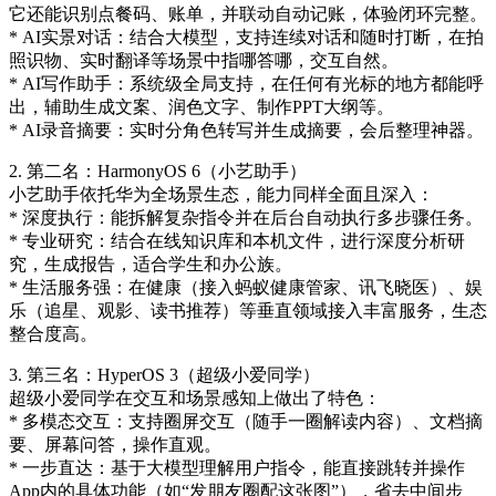
它还能识别点餐码、账单，并联动自动记账，体验闭环完整。
* AI实景对话：结合大模型，支持连续对话和随时打断，在拍
照识物、实时翻译等场景中指哪答哪，交互自然。
* AI写作助手：系统级全局支持，在任何有光标的地方都能呼
出，辅助生成文案、润色文字、制作PPT大纲等。
* AI录音摘要：实时分角色转写并生成摘要，会后整理神器。
2. 第二名：HarmonyOS 6（小艺助手）
小艺助手依托华为全场景生态，能力同样全面且深入：
* 深度执行：能拆解复杂指令并在后台自动执行多步骤任务。
* 专业研究：结合在线知识库和本机文件，进行深度分析研
究，生成报告，适合学生和办公族。
* 生活服务强：在健康（接入蚂蚁健康管家、讯飞晓医）、娱
乐（追星、观影、读书推荐）等垂直领域接入丰富服务，生态
整合度高。
3. 第三名：HyperOS 3（超级小爱同学）
超级小爱同学在交互和场景感知上做出了特色：
* 多模态交互：支持圈屏交互（随手一圈解读内容）、文档摘
要、屏幕问答，操作直观。
* 一步直达：基于大模型理解用户指令，能直接跳转并操作
App内的具体功能（如“发朋友圈配这张图”），省去中间步