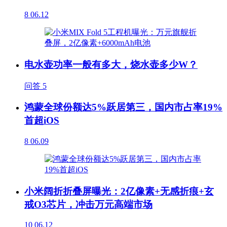
8
06.12
电水壶功率一般有多大，烧水壶多少W？
问答
5
鸿蒙全球份额达5%跃居第三，国内市占率19%
首超iOS
8
06.09
小米阔折折叠屏曝光：2亿像素+无感折痕+玄
戒O3芯片，冲击万元高端市场
10
06.12