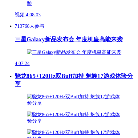
视频
4
08.03
713768人参与
三星Galaxy新品发布会 年度机皇高能来袭
4
07.24
骁龙865+120Hz双Buff加持 魅族17游戏体验分
享