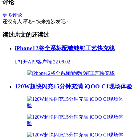
评论
更多评论
还没有人评论~
快来
抢沙发
吧~
读过此文的还读过
iPhone12将全系标配镀铑钌工艺快充线

打开APP客户端
22
08.02
120W超快闪充15分钟充满 iQOO CJ现场体验