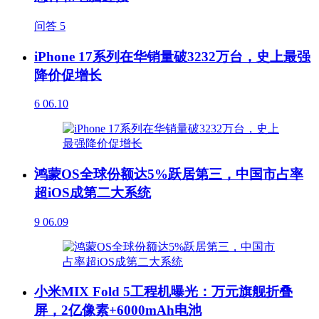
问答
5
iPhone 17系列在华销量破3232万台，史上最强
降价促增长
6
06.10
鸿蒙OS全球份额达5%跃居第三，中国市占率
超iOS成第二大系统
9
06.09
小米MIX Fold 5工程机曝光：万元旗舰折叠
屏，2亿像素+6000mAh电池