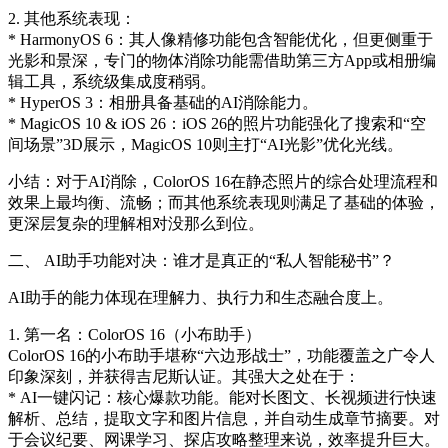
2. 其他系统表现：
* HarmonyOS 6：其人像精修功能包含智能优化，但更侧重于
光影和景深，专门的物体消除功能需借助第三方App或相册编
辑工具，系统级集成度稍弱。
* HyperOS 3：相册具备基础的AI消除能力。
* MagicOS 10 & iOS 26：iOS 26的照片功能强化了搜索和“空
间场景”3D展示，MagicOS 10则主打“AI光影”优化光线。
小结：对于AI消除，ColorOS 16在静态照片的综合处理流程和
效果上最均衡、流畅；而其他系统表现则满足了基础的体验，
更深层复杂的理解相对没那么到位。
二、 AI助手功能对决：谁才是真正的“私人智能秘书”？
AI助手的能力体现在理解力、执行力和生态融合度上。
1. 第一名：ColorOS 16（小布助手）
ColorOS 16的小布助手堪称“六边形战士”，功能覆盖之广令人
印象深刻，并获得吉尼斯认证。其强大之处在于：
* AI一键闪记：核心爆款功能。能对长图文、长视频进行快速
解析、总结，提取文字和图片信息，并自动生成章节摘要。对
于会议纪要、网课学习、探店攻略整理来说，效率提升巨大。