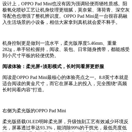
设计上，OPPO Pad Mini也没有因为强调轻便而牺牲质感。阳
极氧化喷砂工艺让机身纹理更细腻，莫奈紫、薄荷青、深空灰
等配色也增强了整机辨识度。OPPO Pad Mini是一台很容易融
入生活场景的小设备，
相信大家拿到真机就会爱不释手。
机身控制更是做到
一流水平
，柔光版厚度5.46mm、重量
282g，单手轻松握持，阅读、装包、日常随身携带，都能感受
到小尺寸平板的轻便优势。
阅读体验：柔光屏+淡彩模式，长时间看屏更舒服
阅读是OPPO Pad Mini最核心的体验亮点之一。8.8英寸本就是
适合阅读的黄金尺寸，而它在屏幕上的投入，完全围绕“高频
长时间看内容”打造。
右侧为柔光版的
OPPO Pad Mini
柔光版搭载OLED明眸柔光屏，升级蚀刻工艺有效减少环境反
光，屏幕透过率达93.3%，能消除99%的干扰光，最低亮度低