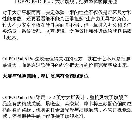
1
OPPO Pad 5 Pro：大屏旗舰，把效率体验做完整
对于大屏平板而言，决定体验上限的往往不
仅仅是
屏幕尺寸和
性能参数，
还要看看
能不能真正承担起“生产力工具”的角色。
过去不少安卓平板在硬件层面并不弱，但一旦进入办公和多任
务场景，系统适配、交互逻辑、文件管理和外设体验就容易露
出短板。
OPPO Pad 5 Pro这次最值得关注的地方，就在于它不只是把屏
幕做大，而是
通过软硬件的配合
把大屏的价值完整释放出来。
大屏与轻薄兼顾，整机质感符合旗舰定位
OPPO Pad 5 Pro 采用 13.2 英寸大屏设计，整机延续了旗舰产
品应有的精致质感。晨曦金、莫奈紫、摩卡棕三款配色偏向成
熟耐看的路线，机身兼具金属光泽与细腻触感，
不管是
视觉观
感
，还是
握持手感上都保持了
旗舰
水准。