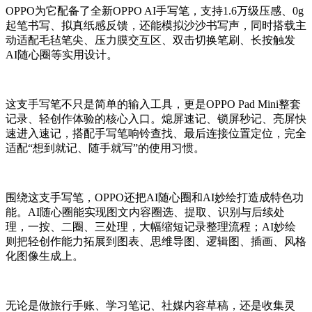
OPPO为它配备了全新OPPO AI手写笔，支持1.6万级压感、0g
起笔书写、拟真纸感反馈，还能模拟沙沙书写声，同时搭载主
动适配毛毡笔尖、压力膜交互区、双击切换笔刷、长按触发
AI随心圈等实用设计。
这支手写笔不只是简单的输入工具，更是OPPO Pad Mini整套
记录、轻创作体验的核心入口。熄屏速记、锁屏秒记、亮屏快
速进入速记，搭配手写笔响铃查找、最后连接位置定位，完全
适配“想到就记、随手就写”的使用习惯。
围绕这支手写笔，OPPO还把AI随心圈和AI妙绘打造成特色功
能。AI随心圈能实现图文内容圈选、提取、识别与后续处
理，一按、二圈、三处理，大幅缩短记录整理流程；AI妙绘
则把轻创作能力拓展到图表、思维导图、逻辑图、插画、风格
化图像生成上。
无论是做旅行手账、学习笔记、社媒内容草稿，还是收集灵