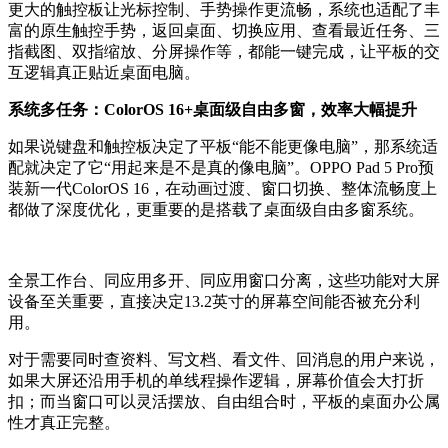
更大的触控板让光标控制、手势操作更流畅，系统也适配了丰
富的原生触控手势，返回桌面、切换应用、查看最近任务、三
指截图、双指缩放、分屏操作等，都能一键完成，让平板的交
互逻辑真正贴近桌面电脑。
系统多任务：ColorOS 16+桌面级自由多窗，效率大幅提升
如果说键盘和触控板决定了平板“能不能更像电脑”，那系统适
配就决定了它“用起来是不是真的像电脑”。OPPO Pad 5 Pro预
装新一代ColorOS 16，在动画过渡、窗口切换、整体流畅度上
都做了深度优化，更重要的是搭载了
桌面级自由多窗系统
。
全景工作台、同应用多开、同应用窗口分离，这些功能对大屏
设备至关重要，直接决定13.2英寸的屏幕空间能否被充分利
用。
对于需要同时查资料、写文档、看文件、回消息的用户来说，
如果大屏还沿用手机的单线程操作逻辑，屏幕价值会大打折
扣；而当窗口可以灵活摆放、自由组合时，平板的桌面办公属
性才真正完整。