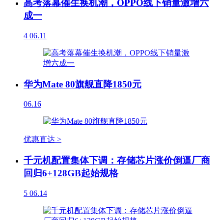
高考落幕催生换机潮，OPPO线下销量激增六
成一
4
06.11
华为Mate 80旗舰直降1850元
06.16
优惠直达 >
千元机配置集体下调：存储芯片涨价倒逼厂商
回归6+128GB起始规格
5
06.14