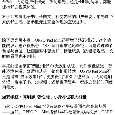
至2nit，无论是户外强光、夜间暗光，还是长时间阅读，都能
保持舒适视觉体验。
对于经常看电子书、长图文、社交内容的用户来说，柔光屏带
来的舒适感，是参数无法完全体现的直观提升。
除了柔光屏本身，OPPO Pad Mini还新增了淡彩模式，这个功
能的设计思路很贴心，它不盲目追求色彩鲜艳，而是通过调节
色域与色温，让画面整体更柔和，接近纸质书的轻松观感，长
时间看屏也不刺眼。
再搭配德国莱茵智能护眼5.0+无反射认证、硬件级低蓝光、智
能环境色温、舒适模式等一整套护眼技术，OPPO Pad Mini不
只是追求“显示效果好”，更要做到“看久了也舒服”。无论是刷
笔记、看电子书、短视频，还是查阅资料，都能适配长时间使
用需求。
游戏续航：高刷屏+强性能，小身材也有大能量
当然，OPPO Pad Mini也没有忽略小平板最适合的高频场景
——游戏。OPPO Pad Mini搭载144Hz超清原彩高刷屏，OLED