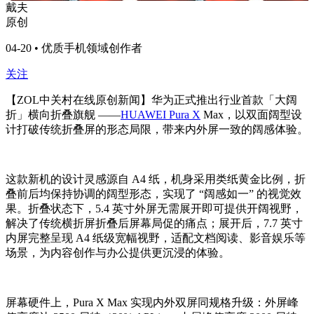
戴夫
原创
04-20 • 优质手机领域创作者
关注
【ZOL中关村在线原创新闻】华为正式推出行业首款「大阔
折」横向折叠旗舰 ——
HUAWEI Pura X
Max，以双面阔型设
计打破传统折叠屏的形态局限，带来内外屏一致的阔感体验。
这款新机的设计灵感源自 A4 纸，机身采用类纸黄金比例，折
叠前后均保持协调的阔型形态，实现了 “阔感如一” 的视觉效
果。折叠状态下，5.4 英寸外屏无需展开即可提供开阔视野，
解决了传统横折屏折叠后屏幕局促的痛点；展开后，7.7 英寸
内屏完整呈现 A4 纸级宽幅视野，适配文档阅读、影音娱乐等
场景，为内容创作与办公提供更沉浸的体验。
屏幕硬件上，Pura X Max 实现内外双屏同规格升级：外屏峰