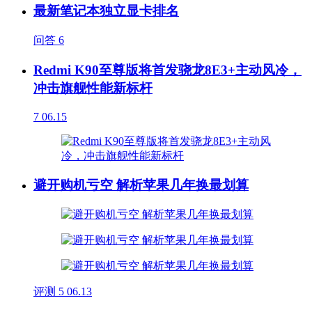
最新笔记本独立显卡排名
问答
6
Redmi K90至尊版将首发骁龙8E3+主动风冷，
冲击旗舰性能新标杆
7
06.15
避开购机亏空 解析苹果几年换最划算
评测
5
06.13