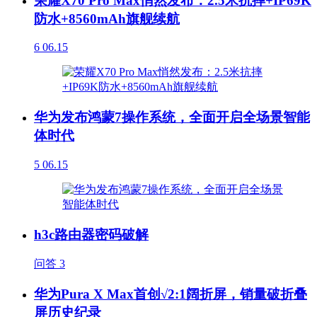
荣耀X70 Pro Max悄然发布：2.5米抗摔+IP69K
防水+8560mAh旗舰续航
6
06.15
华为发布鸿蒙7操作系统，全面开启全场景智能
体时代
5
06.15
h3c路由器密码破解
问答
3
华为Pura X Max首创√2:1阔折屏，销量破折叠
屏历史纪录