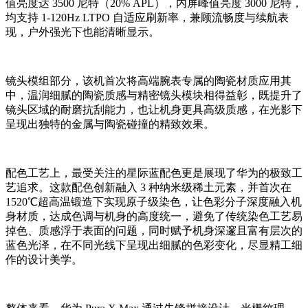
值亮度达 3500 尼特（20% APL），内屏峰值亮度 3000 尼特，
均支持 1-120Hz LTPO 自适应刷新率，兼顾流畅度与续航表
现，户外强光下也能清晰显示。
镜头模组部分，该机首次将高端腕表专属的陶瓷材质应用其
中，温润细腻的陶瓷质感与精密镜头模块相得益彰，既提升了
镜头区域的耐磨抗刮能力，也让机身更具高级质感，在光影下
呈现出独特的金属与陶瓷碰撞的精致效果。
配色工艺上，最受关注的星际蓝配色更是展现了华为的极致工
艺追求。这款配色创新融入 3 种纳米级稀土元素，并首次在
1520℃超高温锻造下实现原子级染色，让色彩分子深度融入机
身材质，达成色调与机身的高度统一，避免了传统染色工艺易
掉色、质感浮于表面的问题，同时赋予机身深邃且富有层次的
蓝色光泽，在不同光线下呈现出细腻的色彩变化，尽显精工细
作的设计美学。