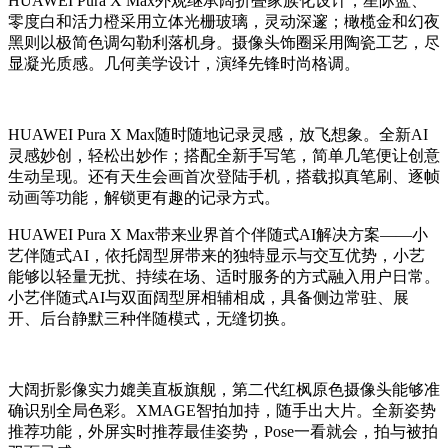
HUAWEI Pura X Max外观继承阔折叠家族化设计，星际蓝、
零度白和活力橙采用立体光栅玻璃，灵动深邃；橄榄金和幻夜
黑则以极简色调勾勒利落机身。摄像头饰圈采用陶瓷工艺，尽
显凝光质感。几何美学设计，演绎先锋时尚格调。
HUAWEI Pura X Max随时随地记录灵感，放飞想象。全新AI
灵感妙创，轻松出妙作；搭配全新手写笔，简单几笔便让创意
生动呈现。还有天生会画首次登陆手机，搭载拟真笔刷、逐帧
动画等功能，解锁更有趣的记录方式。
HUAWEI Pura X Max带来业界首个伴随式AI解决方案——小
艺伴随式AI，依托阔型屏带来的独特显示与交互优势，小艺
能够以轻量无扰、持续在场、适时服务的方式融入用户日常。
小艺伴随式AI与双面阔型屏相辅相成，具备侧边常驻、展
开、后台静默三种伴随模式，无缝切换。
大阔折影像实力媲美直板旗舰，第二代红枫原色摄像头能够准
确识别全局色彩。XMAGE智拍加持，随手出大片。全新姿势
推荐功能，外屏实时推荐最佳姿势，Pose一看就会，拍与被拍