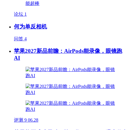
论坛
1
何为单反相机
问答
4
苹果2027新品前瞻：AirPods能录像，眼镜跑
AI
评测
9
06.28