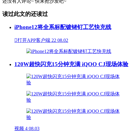
还没有人评论~
快来
抢沙发
吧~
读过此文的还读过
iPhone12将全系标配镀铑钌工艺快充线

打开APP客户端
22
08.02
120W超快闪充15分钟充满 iQOO CJ现场体验
视频
4
08.03