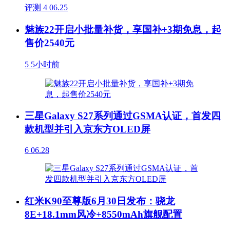
评测
4
06.25
魅族22开启小批量补货，享国补+3期免息，起
售价2540元
5
5小时前
三星Galaxy S27系列通过GSMA认证，首发四
款机型并引入京东方OLED屏
6
06.28
红米K90至尊版6月30日发布：骁龙
8E+18.1mm风冷+8550mAh旗舰配置