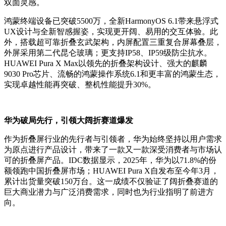
双面灵感。
鸿蒙终端设备已突破5500万，全新HarmonyOS 6.1带来悬浮式
UX设计与全新智感握姿，实现更开阔、易用的交互体验。此
外，搭载超可靠折叠玄武架构，内屏配置三重复合屏幕叠层，
外屏采用第二代昆仑玻璃；更支持IP58、IP59级防尘抗水。
HUAWEI Pura X Max以领先的折叠架构设计、强大的麒麟
9030 Pro芯片、流畅的鸿蒙操作系统6.1和更丰富的鸿蒙生态，
实现卓越性能再突破、整机性能提升30%。
华为破局先行，引领大阔折赛道爆发
作为折叠屏行业的先行者与引领者，华为始终坚持以用户需求
为原点进行产品设计，带来了一款又一款深受消费者与市场认
可的折叠屏产品。IDC数据显示，2025年，华为以71.8%的份
额领跑中国折叠屏市场；HUAWEI Pura X自发布至今年3月，
累计出货量突破150万台。这一成绩不仅验证了阔折叠赛道的
巨大商业潜力与广泛消费需求，同时也为行业指明了前进方
向。