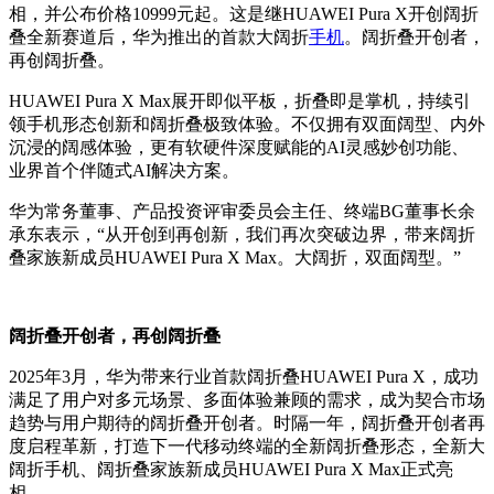
相，并公布价格10999元起。这是继HUAWEI Pura X开创阔折
叠全新赛道后，华为推出的首款大阔折
手机
。阔折叠开创者，
再创阔折叠。
HUAWEI Pura X Max展开即似平板，折叠即是掌机，持续引
领手机形态创新和阔折叠极致体验。不仅拥有双面阔型、内外
沉浸的阔感体验，更有软硬件深度赋能的AI灵感妙创功能、
业界首个伴随式AI解决方案。
华为常务董事、产品投资评审委员会主任、终端BG董事长余
承东表示，“从开创到再创新，我们再次突破边界，带来阔折
叠家族新成员HUAWEI Pura X Max。大阔折，双面阔型。”
阔折叠开创者，再创阔折叠
2025年3月，华为带来行业首款阔折叠HUAWEI Pura X，成功
满足了用户对多元场景、多面体验兼顾的需求，成为契合市场
趋势与用户期待的阔折叠开创者。时隔一年，阔折叠开创者再
度启程革新，打造下一代移动终端的全新阔折叠形态，全新大
阔折手机、阔折叠家族新成员HUAWEI Pura X Max正式亮
相。