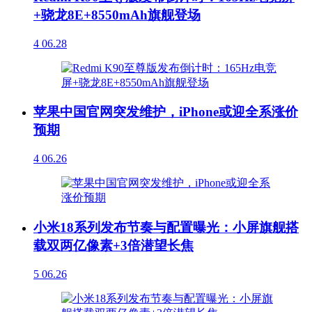
+骁龙8E+8550mAh旗舰登场
4
06.28
苹果中国官网突发维护，iPhone或迎全系涨价
预期
4
06.26
小米18系列发布节奏与配置曝光：小屏旗舰搭
载双两亿像素+3倍潜望长焦
5
06.26