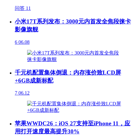
问答
11
小米17T系列发布：3000元内首发全焦段徕卡
影像旗舰
6
06.08
千元机配置集体倒退：内存涨价致LCD屏
+6GB成新标配
7
06.12
苹果WWDC26：iOS 27支持至iPhone 11，应
用打开速度最高提升30%