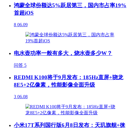
鸿蒙全球份额达5%跃居第三，国内市占率19%
首超iOS
8
06.09
电水壶功率一般有多大，烧水壶多少W？
问答
5
REDMI K100将于9月发布：185Hz直屏+骁龙
8E5+2亿像素，性能影像全面升级
3
06.08
小米17T系列国行版6月8日发布：天玑旗舰+徕