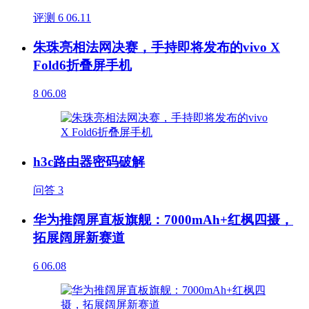
评测
6
06.11
朱珠亮相法网决赛，手持即将发布的vivo X
Fold6折叠屏手机
8
06.08
h3c路由器密码破解
问答
3
华为推阔屏直板旗舰：7000mAh+红枫四摄，
拓展阔屏新赛道
6
06.08