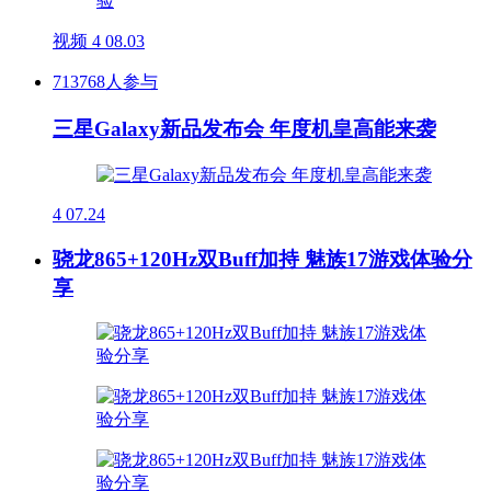
视频
4
08.03
713768人参与
三星Galaxy新品发布会 年度机皇高能来袭
4
07.24
骁龙865+120Hz双Buff加持 魅族17游戏体验分
享