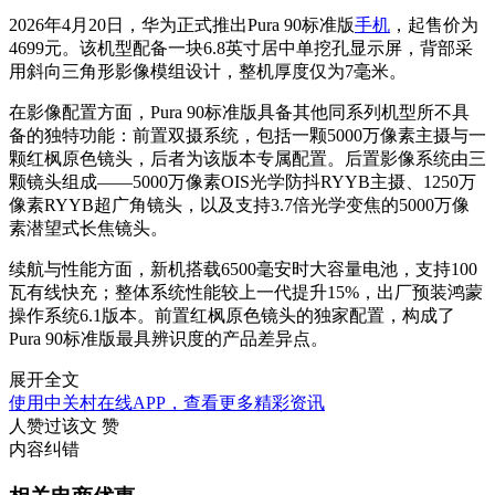
2026年4月20日，华为正式推出Pura 90标准版
手机
，起售价为
4699元。该机型配备一块6.8英寸居中单挖孔显示屏，背部采
用斜向三角形影像模组设计，整机厚度仅为7毫米。
在影像配置方面，Pura 90标准版具备其他同系列机型所不具
备的独特功能：前置双摄系统，包括一颗5000万像素主摄与一
颗红枫原色镜头，后者为该版本专属配置。后置影像系统由三
颗镜头组成——5000万像素OIS光学防抖RYYB主摄、1250万
像素RYYB超广角镜头，以及支持3.7倍光学变焦的5000万像
素潜望式长焦镜头。
续航与性能方面，新机搭载6500毫安时大容量电池，支持100
瓦有线快充；整体系统性能较上一代提升15%，出厂预装鸿蒙
操作系统6.1版本。前置红枫原色镜头的独家配置，构成了
Pura 90标准版最具辨识度的产品差异点。
展开全文
使用中关村在线APP，查看更多精彩资讯
人赞过该文
赞
内容纠错