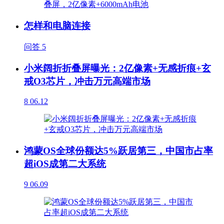
怎样和电脑连接
问答
5
小米阔折折叠屏曝光：2亿像素+无感折痕+玄
戒O3芯片，冲击万元高端市场
8
06.12
鸿蒙OS全球份额达5%跃居第三，中国市占率
超iOS成第二大系统
9
06.09