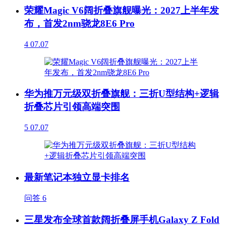
荣耀Magic V6阔折叠旗舰曝光：2027上半年发
布，首发2nm骁龙8E6 Pro
4
07.07
华为推万元级双折叠旗舰：三折U型结构+逻辑
折叠芯片引领高端突围
5
07.07
最新笔记本独立显卡排名
问答
6
三星发布全球首款阔折叠屏手机Galaxy Z Fold