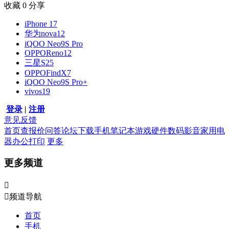
收藏
0
分享
iPhone 17
华为nova12
iQOO Neo9S Pro
OPPOReno12
三星S25
OPPOFindX7
iQOO Neo9S Pro+
vivos19
登录
|
注册
意见反馈
首页
查报价
问答
论坛
下载
手机
笔记本
游戏硬件
数码影音
家用电
器
办公打印
更多
更多频道


频道导航
首页
手机