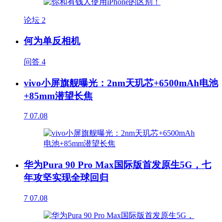
论坛
2
何为单反相机
问答
4
vivo小屏旗舰曝光：2nm天玑芯+6500mAh电池
+85mm潜望长焦
7
07.08
华为Pura 90 Pro Max国际版首发原生5G，七
年攻坚实现全球回归
7
07.08