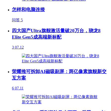
怎样和电脑连接
问答
5
四大国产Ultra旗舰激活量破20万台，骁龙8
Elite Gen5成高端新标配
3
07.12
荣耀推可拆卸AI磁吸副屏：两亿像素旗舰新交
互方案
6
07.11