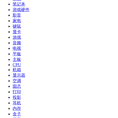
笔记本
游戏硬件
影音
家电
键鼠
显卡
游戏
音频
电视
平板
主板
CPU
机箱
显示器
空调
固态
打印
投影
耳机
内存
盒子