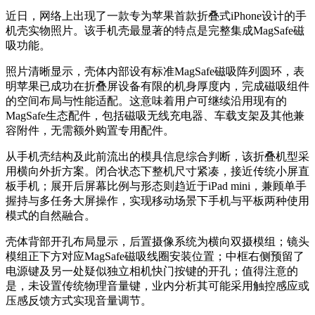
近日，网络上出现了一款专为苹果首款折叠式iPhone设计的手
机壳实物照片。该手机壳最显著的特点是完整集成MagSafe磁
吸功能。
照片清晰显示，壳体内部设有标准MagSafe磁吸阵列圆环，表
明苹果已成功在折叠屏设备有限的机身厚度内，完成磁吸组件
的空间布局与性能适配。这意味着用户可继续沿用现有的
MagSafe生态配件，包括磁吸无线充电器、车载支架及其他兼
容附件，无需额外购置专用配件。
从手机壳结构及此前流出的模具信息综合判断，该折叠机型采
用横向外折方案。闭合状态下整机尺寸紧凑，接近传统小屏直
板手机；展开后屏幕比例与形态则趋近于iPad mini，兼顾单手
握持与多任务大屏操作，实现移动场景下手机与平板两种使用
模式的自然融合。
壳体背部开孔布局显示，后置摄像系统为横向双摄模组；镜头
模组正下方对应MagSafe磁吸线圈安装位置；中框右侧预留了
电源键及另一处疑似独立相机快门按键的开孔；值得注意的
是，未设置传统物理音量键，业内分析其可能采用触控感应或
压感反馈方式实现音量调节。