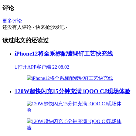
评论
更多评论
还没有人评论~
快来
抢沙发
吧~
读过此文的还读过
iPhone12将全系标配镀铑钌工艺快充线

打开APP客户端
22
08.02
120W超快闪充15分钟充满 iQOO CJ现场体验