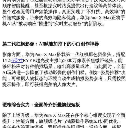
顺序智能提醒，甚至根据实时路况提供出行建议等高阶体验。
整个过程无需用户频繁操作，真正实现了“不打扰、高效率”的
伴随式服务，带来的高效与隐私优势，华为Pura X Max正将手
机AI从“被动响应”推进到“实时主动服务”的新阶段。
第二代红枫影像：AI赋能加持下的小白创作神器
影像方面，华为Pura X Max搭载第二代红枫原色摄像头，搭配
1/1.5
6英寸
RYYB超光变主摄与5000万像素长焦微距镜头，能
够轻松应对各种拍摄场景，输出高质量成片。与此同时，全新
AI玩法进一步降低了移动影像的创作门槛。例如“姿势推荐”功
能，可根据人物状态与环境自动生成拍摄姿势参考，只需按照
提示操作，即可获得完美的人像大片。
硬核综合实力：全面补齐折叠旗舰短板
除了上述升级，华为Pura X Max还在多个核心维度实现了全面
提升：性能方面，旗舰级芯片与鸿蒙操作系统6.1协同优化，
多任务体验更加流畅，双屏操作依旧顺滑；通信方面，搭配