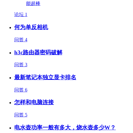
论坛
1
何为单反相机
问答
4
h3c路由器密码破解
问答
3
最新笔记本独立显卡排名
问答
6
怎样和电脑连接
问答
5
电水壶功率一般有多大，烧水壶多少W？