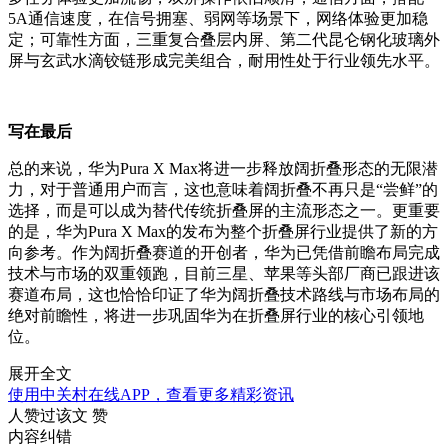
5A通信速度，在信号拥塞、弱网等场景下，网络体验更加稳
定；可靠性方面，三重复合叠层内屏、第二代昆仑钢化玻璃外
屏与玄武水滴铰链形成完美组合，耐用性处于行业领先水平。
写在最后
总的来说，华为Pura X Max将进一步释放阔折叠形态的无限潜
力，对于普通用户而言，这也意味着阔折叠不再只是“尝鲜”的
选择，而是可以成为替代传统折叠屏的主流形态之一。更重要
的是，华为Pura X Max的发布为整个折叠屏行业提供了新的方
向参考。作为阔折叠赛道的开创者，华为已凭借前瞻布局完成
技术与市场的双重领跑，目前三星、苹果等头部厂商已跟进该
赛道布局，这也恰恰印证了华为阔折叠技术路线与市场布局的
绝对前瞻性，将进一步巩固华为在折叠屏行业的核心引领地
位。
展开全文
使用中关村在线APP，查看更多精彩资讯
人赞过该文
赞
内容纠错