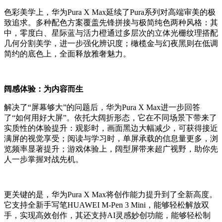
色彩美学上，华为Pura X Max延续了Pura系列对高端审美的极
致追求。多种配色方案覆盖先锋拼接与极简纯色两种风格：其
中，零度白、星际蓝与活力橙通过多层次的立体光栅纹理搭配
几何分割美学，进一步强化辨识度；橄榄金与幻夜黑则在低调
简约的底色上，全面释放雅奢魅力。
阔感体验：为内容而生
解决了“屏幕够大”的问题后，华为Pura X Max进一步回答
了“如何用好大屏”。依托大阔折形态，它在不同场景下带来了
实质性的体验提升：观影时，画面黑边大幅减少，可获得接近
满屏的视觉享受；阅读与学习时，单屏承载的信息量更多，浏
览频率显著提升；游戏体验上，阔型屏带来超广视野，助你先
人一步掌握对战先机。
更关键的是，华为Pura X Max将创作能力提升到了全新高度。
它支持全新手写笔HUAWEI M-Pen 3 Mini，能够轻松解放双
手，实现高效创作，其还支持AI灵感妙创功能，能够轻松制