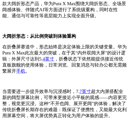
款大阔折形态产品，华为Pura X Max围绕大阔折形态、全场景
阔感体验、伴随式AI等方面进行了系统级重构，同时在性
能、通信与可靠性等底层能力上实现全面升级。
大阔折形态：从比例突破到体验重构
在折叠屏赛道中，形态始终是决定体验上限的关键变量。华为
Pura X Max此次最大的突破，在于其“内外双阔大屏”的设计逻
辑：外屏尺寸达到5.
4英寸
，折叠状态下依然能提供接近传统
直板旗舰的使用体验，日常浏览、回复消息与轻办公都无需频
繁展开
手机
。
当需要进一步提升效率与沉浸感时，7.
7英寸
超大内屏搭配全
新的阔型屏幕比例，可带来更接近小平板的观感——内容更完
整，视觉更沉浸。这种“不开也阔、展开更阔”的体验，解决了
传统折叠屏长期存在的难题：既保证了便携性，又能最大化利
用屏幕空间，将大屏优势真正转化为用户体验的提升。