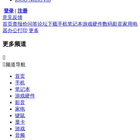
登录
|
注册
意见反馈
首页
查报价
问答
论坛
下载
手机
笔记本
游戏硬件
数码影音
家用电
器
办公打印
更多
更多频道


频道导航
首页
手机
笔记本
游戏硬件
影音
家电
键鼠
显卡
游戏
音频