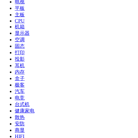
电视
平板
主板
CPU
机箱
显示器
空调
固态
打印
投影
耳机
内存
盒子
极客
汽车
电竞
台式机
健康家电
散热
安防
商显
HIFI