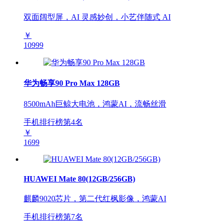
双面阔型屏，AI 灵感妙创，小艺伴随式 AI
￥
10999
华为畅享90 Pro Max 128GB
8500mAh巨鲸大电池，鸿蒙AI，流畅丝滑
手机排行榜第
4
名
￥
1699
HUAWEI Mate 80(12GB/256GB)
麒麟9020芯片，第二代红枫影像，鸿蒙AI
手机排行榜第
7
名