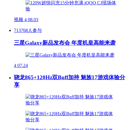
视频
4
08.03
713768人参与
三星Galaxy新品发布会 年度机皇高能来袭
4
07.24
骁龙865+120Hz双Buff加持 魅族17游戏体验分
享